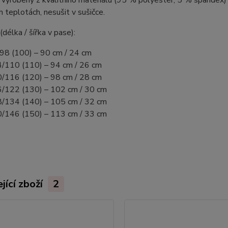
 vyrobeny z kvalitního materiálu (95 % polyester, 5 % spandex) a
ch teplotách, nesušit v sušičce.
(délka / šířka v pase):
98 (100) – 90 cm / 24 cm
/110 (110) – 94 cm / 26 cm
/116 (120) – 98 cm / 28 cm
/122 (130) – 102 cm / 30 cm
/134 (140) – 105 cm / 32 cm
/146 (150) – 113 cm / 33 cm
jící zboží
2