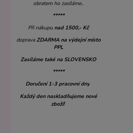
obratem ho zasíláme..
*****
Při nákupu
nad 1500,- Kč
doprava
ZDARMA
na výdejní místo
PPL
Zasíláme také na SLOVENSKO
*****
Doručení 1-3 pracovní dny
Každý den naskladňujeme nové
zboží!