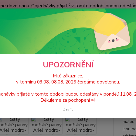
páme dovolenou. Objednávky přijaté v tomto období budou odeslá
dní podmínky
Spokojenost zákazníků
Kontakty
Nevíte
Hledat
+420
(Po-Pá
ětské karnevalové kostýmy / Princeznovské šaty, doplňky
Šaty mořské p
UPOZORNĚNÍ
 mořské panny Ariel modro-fial
Milé zákaznice,
v termínu 03.08.-08.08. 2026 čerpáme dovolenou.
dnávky přijaté v tomto období budou odeslány v pondělí 11.08.
Děkujeme za pochopení 🌞
Děts
Zavřít
Dětský
malou 
jsou n