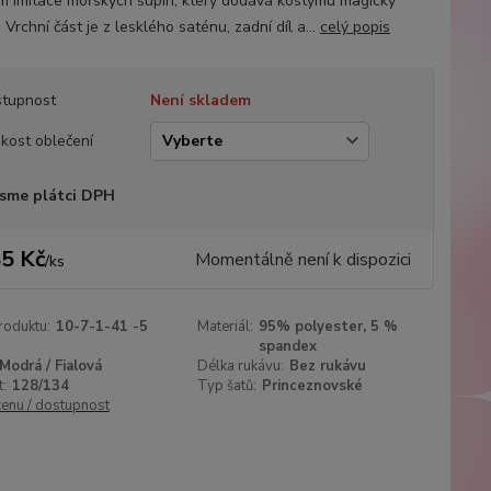
m imitace mořských šupin, který dodává kostýmu magický
 Vrchní část je z lesklého saténu, zadní díl a...
celý popis
tupnost
Není skladem
ikost oblečení
sme plátci DPH
5 Kč
Momentálně není k dispozici
/
ks
roduktu:
10-7-1-41 -5
Materiál:
95% polyester, 5 %
spandex
Modrá / Fialová
Délka rukávu:
Bez rukávu
t:
128/134
Typ šatů:
Princeznovské
cenu / dostupnost