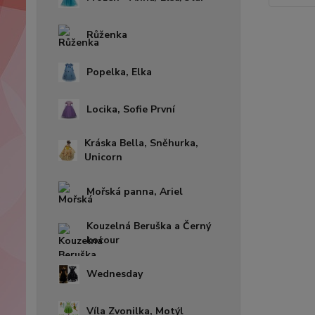
Růženka
Popelka, Elka
Locika, Sofie První
Kráska Bella, Sněhurka,
Unicorn
Mořská panna, Ariel
Kouzelná Beruška a Černý
kocour
Wednesday
Víla Zvonilka, Motýl