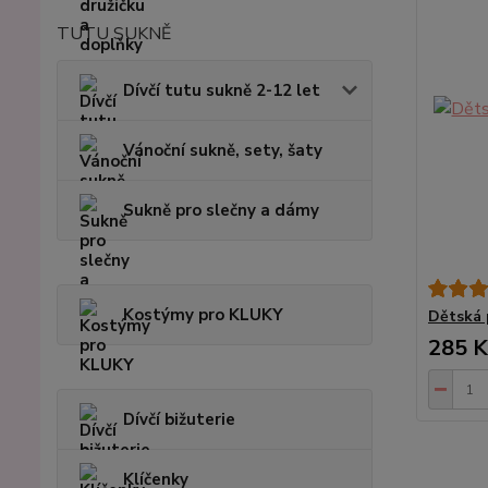
TUTU SUKNĚ
Dívčí tutu sukně 2-12 let
Vánoční sukně, sety, šaty
Sukně pro slečny a dámy
Kostýmy pro KLUKY
Dětská 
285 K
Dívčí bižuterie
Klíčenky