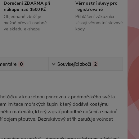
Doručení ZDARMA při
Věrnostní slevy pro
nákupu nad 1500 Kč
registrované
Objednané zboží je
Přihlášení zákazníci
možné převzít osobně
získají věrnostní slevové
ve skladu e-shopu
kódy
mentáře
0
Související zboží
2
holčičku v kouzelnou princeznu z podmořského světa.
tem imitace mořských šupin, který dodává kostýmu
užného materiálu, který zajistí pohodlné nošení a snadné
ří dojem ploutve. Bezrukávový střih zaručuje volnost