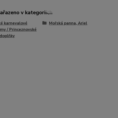
zařazeno v kategoriích
é karnevalové
Mořská panna, Ariel
my / Princeznovské
 doplňky