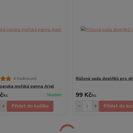
4 hodnocení
Růžová sada doplňků pro dí
paruka mořská panna Ariel
č
99 Kč
Skladem
/
ks
/
ks
Přidat do košíku
Přidat do ko