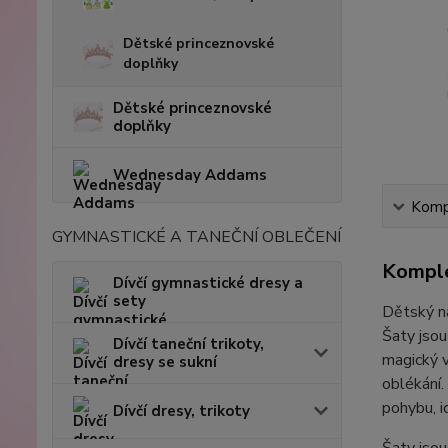
Dětské princeznovské
doplňky
Dětské princeznovské
doplňky
Wednesday Addams
Kompl
GYMNASTICKÉ A TANEČNÍ OBLEČENÍ
Komple
Dívčí gymnastické dresy a
sety
Dětský n
Šaty jsou
Dívčí taneční trikoty,
magický v
dresy se sukní
oblékání.
pohybu, i
Dívčí dresy, trikoty