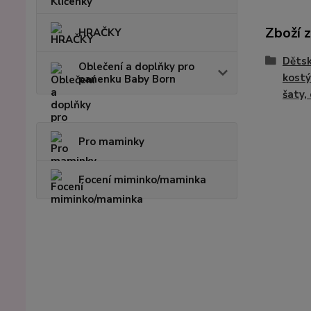
Zboží 
HRAČKY
Dětsk
Oblečení a doplňky pro
kostý
panenku Baby Born
šaty,
Pro maminky
Focení miminko/maminka