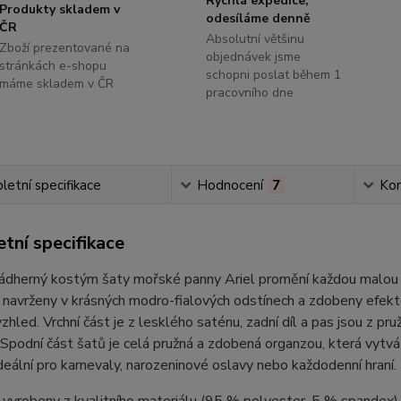
Rychlá expedice,
Produkty skladem v
odesíláme denně
ČR
Absolutní většinu
Zboží prezentované na
objednávek jsme
stránkách e-shopu
schopni poslat během 1
máme skladem v ČR
pracovního dne
etní specifikace
Hodnocení
7
Ko
tní specifikace
ádherný kostým šaty mořské panny Ariel promění každou malou 
 navrženy v krásných modro-fialových odstínech a zdobeny efek
zhled. Vrchní část je z lesklého saténu, zadní díl a pas jsou z pr
 Spodní část šatů je celá pružná a zdobená organzou, která vytvá
deální pro karnevaly, narozeninové oslavy nebo každodenní hraní.