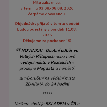
Milé zákaznice,
v termínu 03.08.-08.08. 2026
čerpáme dovolenou.
Objednávky přijaté v tomto období
budou odeslány v pondělí 11.08.
2026
Děkujeme za pochopení 🌞
🆕
NOVINKA!
Osobní odběr ve
Velkých Přílepech
nebo nově
výdejní místo v Roztokách
v
prodejně
Magdala
u náměstí.
🎀✨
Doručení na výdejní místo
ZDARMA do
24 hodin!
*****
Veškeré zboží je
SKLADEM v ČR
a