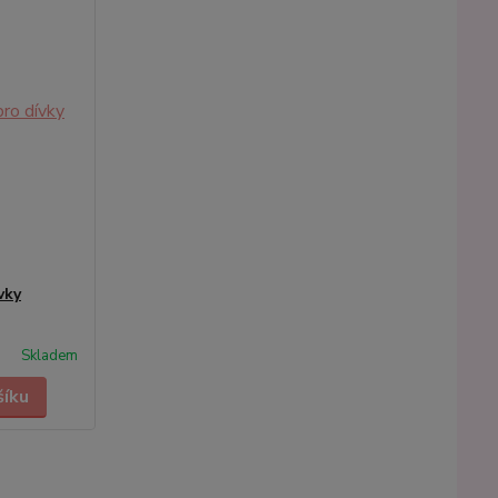
vky
Skladem
šíku