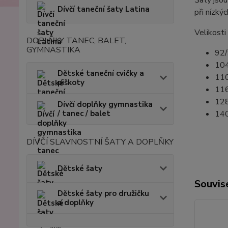
Šaty jsou
Dívčí taneční šaty Latina
při nízký
Velikosti 
DOPLŇKY TANEC, BALET,
GYMNASTIKA
92/
104
Dětské taneční cvičky a
110
piškoty
116
128
Dívčí doplňky gymnastika
140
/ tanec / balet
DÍVČÍ SLAVNOSTNÍ ŠATY A DOPLŇKY
Dětské šaty
Souvise
Dětské šaty pro družičku
a doplňky