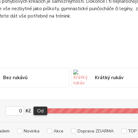
 pohybových kreacích je samozřejmostí. Dokonce i ti nejnáročnější
 vše nezbytné jako piškoty, gymnastické punčocháče či legíny, za
ete dát vše potřebné na trénink.
Bez rukávů
Krátký rukáv
Kč
Od
adem
Novinka
Akce
Doprava ZDARMA
TOP 