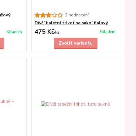
růžový
2 hodnocení
Dívčí baletní trikot se sukní fialový
475 Kč
Skladem
Skladem
/
ks
Zvolit variantu