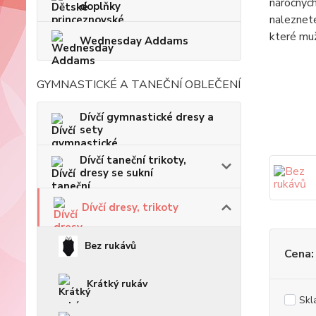
náročných
doplňky
naleznete
které muž
Wednesday Addams
GYMNASTICKÉ A TANEČNÍ OBLEČENÍ
Dívčí gymnastické dresy a
sety
Dívčí taneční trikoty,
dresy se sukní
Dívčí dresy, trikoty
Bez rukávů
Cena:
Krátký rukáv
Skl