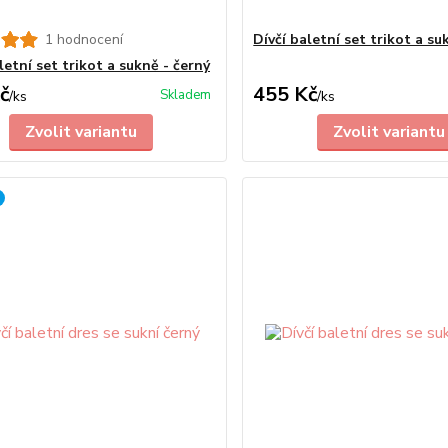
1 hodnocení
Dívčí baletní set trikot a s
letní set trikot a sukně - černý
č
455 Kč
Skladem
/
ks
/
ks
Zvolit variantu
Zvolit variantu