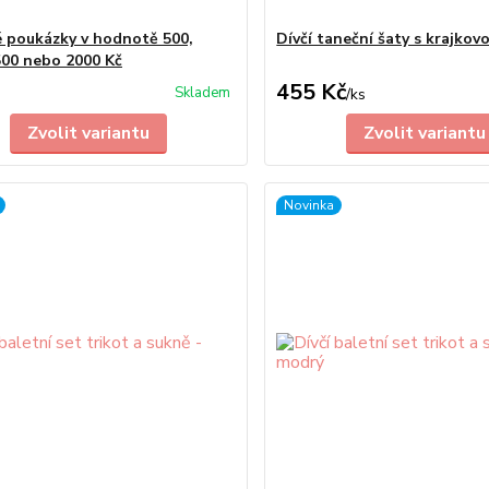
 poukázky v hodnotě 500,
Dívčí taneční šaty s krajkov
500 nebo 2000 Kč
455 Kč
Skladem
/
ks
Zvolit variantu
Zvolit variantu
Novinka