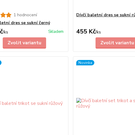
1 hodnocení
Dívčí baletní dres se sukní 
letní dres se sukní černý
č
455 Kč
Skladem
/
ks
/
ks
Zvolit variantu
Zvolit variantu
Novinka