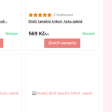
2 hodnocení
kně -
Dívčí taneční trikot, tutu sukně
569 Kč
Skladem
Skladem
/
ks
Zvolit variantu