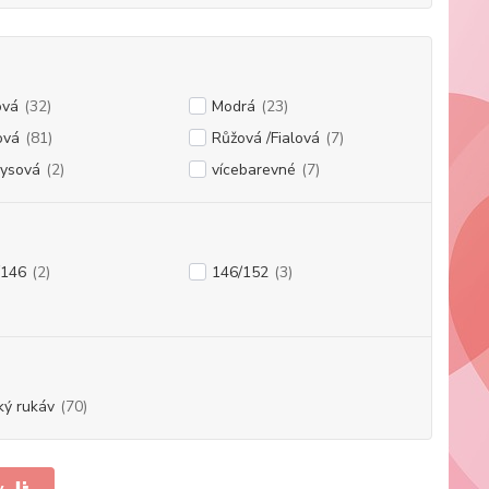
ová
(32)
Modrá
(23)
ová
(81)
Růžová /Fialová
(7)
kysová
(2)
vícebarevné
(7)
/146
(2)
146/152
(3)
ký rukáv
(70)