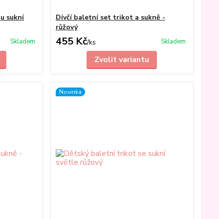
ou sukní
Dívčí baletní set trikot a sukně -
růžový
455 Kč
Skladem
Skladem
/
ks
Zvolit variantu
Novinka