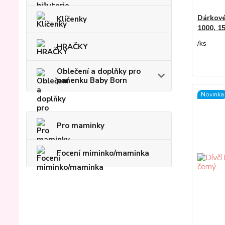
Dárkové
Klíčenky
1000, 1
/
ks
HRAČKY
Oblečení a doplňky pro
panenku Baby Born
Novinka
Pro maminky
Focení miminko/maminka