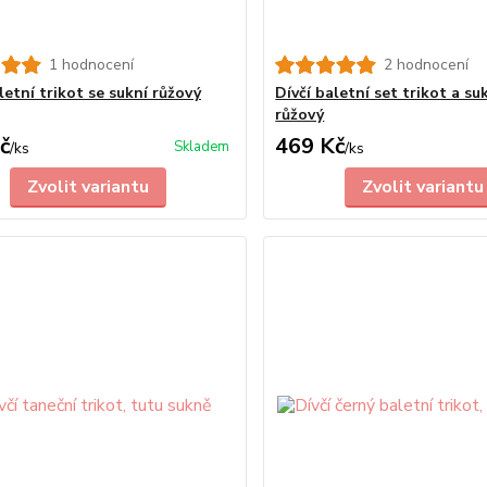
1 hodnocení
2 hodnocení
letní trikot se sukní růžový
Dívčí baletní set trikot a su
růžový
č
469 Kč
Skladem
/
ks
/
ks
Zvolit variantu
Zvolit variantu