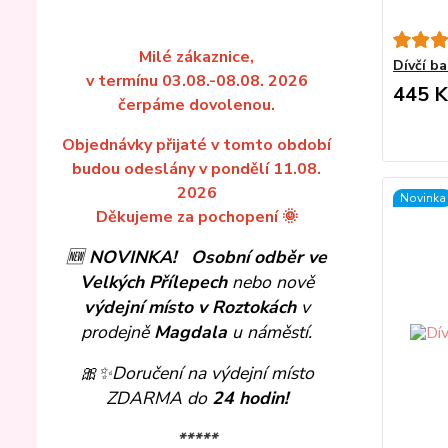
Milé zákaznice,
Dívčí ba
v termínu 03.08.-08.08. 2026
445 K
čerpáme dovolenou.
Objednávky přijaté v tomto období
budou odeslány v pondělí 11.08.
2026
Novinka
Děkujeme za pochopení 🌞
🆕
NOVINKA!
Osobní odběr ve
Velkých Přílepech
nebo nově
výdejní místo v Roztokách
v
prodejně
Magdala
u náměstí.
🎀✨
Doručení na výdejní místo
ZDARMA do
24 hodin!
*****