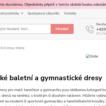
páme dovolenou. Objednávky přijaté v tomto období budou odeslá
dní podmínky
Spokojenost zákazníků
Kontakty
Nevíte
Hledat
+420
(Po-Pá
ívčí dresy, trikoty
UPOZORNĚNÍ
Milé zákaznice,
v termínu 03.08.-08.08. 2026 čerpáme dovolenou.
dnávky přijaté v tomto období budou odeslány v pondělí 11.08.
ké baletní a gymnastické dresy
Děkujeme za pochopení 🌞
Zavřít
esy pro malé tanečnice a gymnastky jsou oblíbenou kategorií b
 dresů na ramínka, s kratkým či dlouhým rukávem. Můžete vybírat
né na moderní či sportovní gymnastiku a taneční/baletní kroužky.