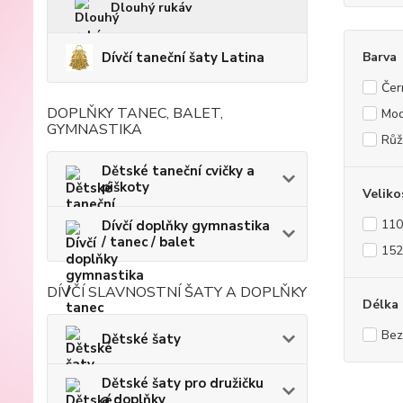
Dlouhý rukáv
Dívčí taneční šaty Latina
Barva
Čer
DOPLŇKY TANEC, BALET,
Mod
GYMNASTIKA
Růž
Dětské taneční cvičky a
piškoty
Veliko
110
Dívčí doplňky gymnastika
/ tanec / balet
152
DÍVČÍ SLAVNOSTNÍ ŠATY A DOPLŇKY
Délka 
Bez
Dětské šaty
Dětské šaty pro družičku
a doplňky