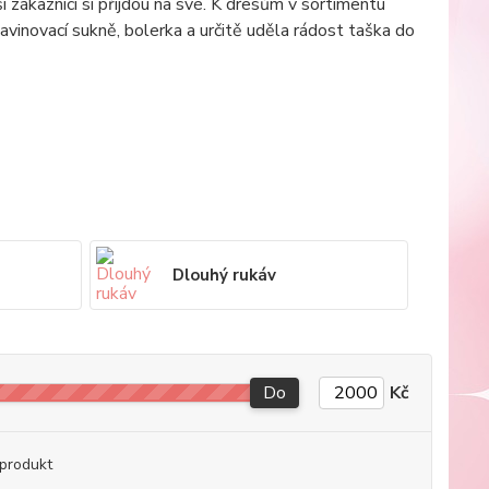
 zákazníci si přijdou na své. K dresům v sortimentu
vinovací sukně, bolerka a určitě uděla rádost taška do
Dlouhý rukáv
Do
Kč
produkt