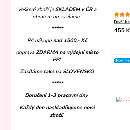
Veškeré zboží je
SKLADEM v ČR
a
obratem ho zasíláme..
Dívčí ba
*****
455 K
Při nákupu
nad 1500,- Kč
doprava
ZDARMA
na výdejní místo
PPL
Novinka
Zasíláme také na SLOVENSKO
*****
Doručení 1-3 pracovní dny
Každý den naskladňujeme nové
zboží!