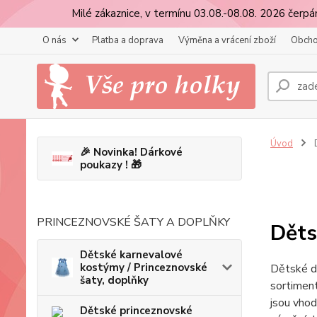
Milé zákaznice, v termínu 03.08.-08.08. 2026 čer
O nás
Platba a doprava
Výměna a vrácení zboží
Obcho
Úvod
D
🎉 Novinka! Dárkové
poukazy ! 🎁
Obje
PRINCEZNOVSKÉ ŠATY A DOPLŇKY
Děts
Dětské karnevalové
kostýmy / Princeznovské
Dětské dr
šaty, doplňky
sortiment
jsou vhod
Dětské princeznovské