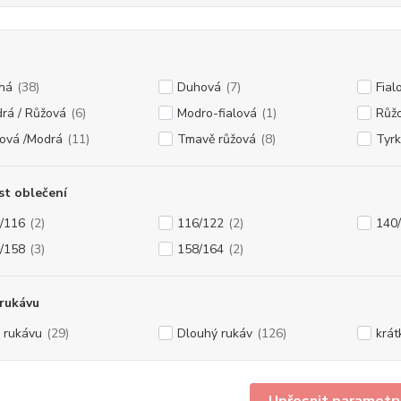
ná
(38)
Duhová
(7)
Fial
rá / Růžová
(6)
Modro-fialová
(1)
Růž
ová /Modrá
(11)
Tmavě růžová
(8)
Tyr
st oblečení
/116
(2)
116/122
(2)
140
/158
(3)
158/164
(2)
rukávu
 rukávu
(29)
Dlouhý rukáv
(126)
krát