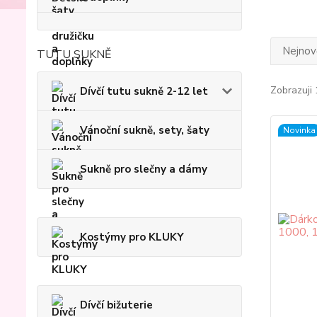
Nejnově
TUTU SUKNĚ
Zobrazuji 
Dívčí tutu sukně 2-12 let
Vánoční sukně, sety, šaty
Novinka
Sukně pro slečny a dámy
Kostýmy pro KLUKY
Dívčí bižuterie