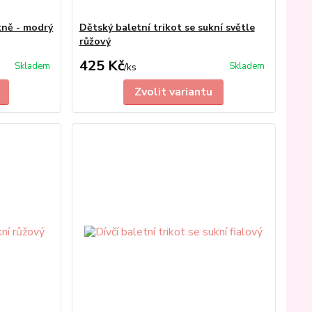
ukně - modrý
Dětský baletní trikot se sukní světle
růžový
425 Kč
Skladem
Skladem
/
ks
Zvolit variantu