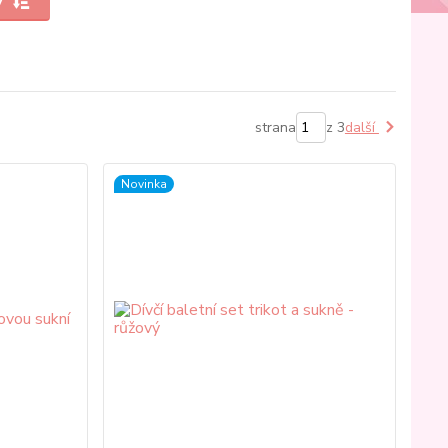
y
strana
z 3
další
Novinka