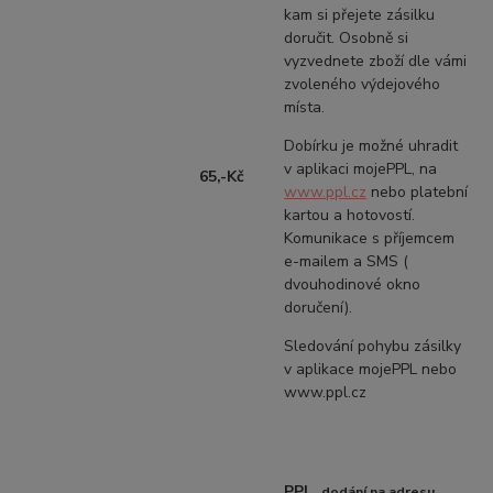
kam si přejete zásilku
doručit. Osobně si
vyzvednete zboží dle vámi
zvoleného výdejového
místa.
Dobírku je možné uhradit
v aplikaci mojePPL, na
65,-Kč
www.ppl.cz
nebo platební
kartou a hotovostí.
Komunikace s příjemcem
e-mailem a SMS (
dvouhodinové okno
doručení).
Sledování pohybu zásilky
v aplikace mojePPL nebo
www.ppl.cz
PPL
dodání na adresu