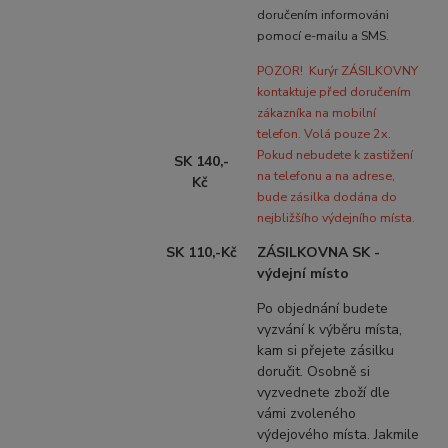
doručením informováni
pomocí e-mailu a SMS.
POZOR!
Kurýr ZÁSILKOVNY
kontaktuje před doručením
zákazníka na mobilní
telefon. Volá pouze 2x.
Pokud nebudete k zastižení
SK 140,-
na telefonu a na adrese,
Kč
bude zásilka dodána do
nejbližšího výdejního místa.
SK 110,-Kč
ZÁSILKOVNA SK -
výdejní místo
Po objednání budete
vyzvání k výběru místa,
kam si přejete zásilku
doručit. Osobně si
vyzvednete zboží dle
vámi zvoleného
výdejového místa. Jakmile