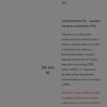
dní.
ZÁSILKOVNA ČR - dodání
na adresu kurýrem v ČR.
Zásilky jsou doručeny
pomocí kurýra, který bude v
danou chvíli k dispozici. Jde
o doručení na adresu v
prostřednictvím volných
kapacit dopravce. V České
republice doručuje DPD
ČR 110,-
nebo WEDO. O dopravci
Kč
budete před doručením
informováni pomocí e-mailu
a SMS.
POZOR!
Kurýr ZÁSILKOVNY
kontaktuje před doručením
zákazníka na mobilní telefon.