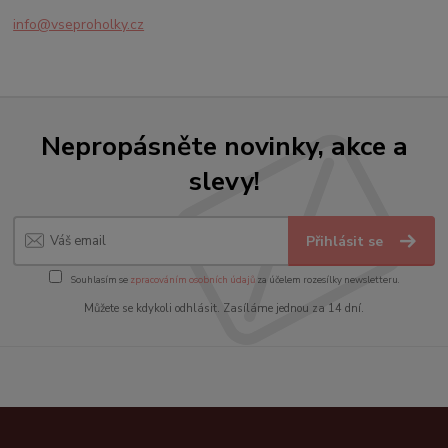
info@vseproholky.cz
Nepropásněte novinky, akce a
slevy!
Přihlásit se
Souhlasím se
zpracováním osobních údajů
za účelem rozesílky newsletteru.
Můžete se kdykoli odhlásit. Zasíláme jednou za 14 dní.