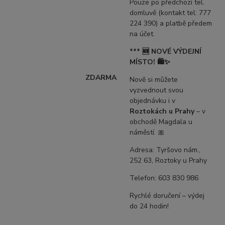
Pouze po předchozí tel.
domluvě (kontakt tel: 777
224 390) a platbě předem
na účet.
*** 🆕 NOVÉ VÝDEJNÍ
MÍSTO! 🛍️✨
ZDARMA
Nově si můžete
vyzvednout svou
objednávku i v
Roztokách u Prahy
– v
obchodě Magdala u
náměstí. 🎀
Adresa: Tyršovo nám.,
252 63, Roztoky u Prahy
Telefon: 603 830 986
Rychlé doručení – výdej
do 24 hodin!