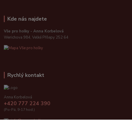
Kde nás najdete
Vše pro holky - Anna Korbelová
Werichova 984, Velké Přílepy 252 64
Rychlý kontakt
Anna Korbelová
+420 777 224 390
(Po-Pá, 9-17 hod.)
info@vseproholky.cz