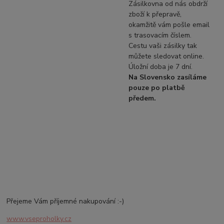
Zásilkovna od nás obdrží
zboží k přepravě,
okamžitě vám pošle email
s trasovacím číslem.
Cestu vaši zásilky tak
můžete sledovat online.
Úložní doba je 7 dní.
Na Slovensko zasíláme
pouze po platbě
předem.
Přejeme Vám příjemné nakupování :-)
www.vseproholky.cz