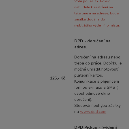
Volá pouze 2x. Pokud
nebudete k zastižení na
telefonu a na adrese,
bude
zásilka dodána do
nejbližšího výdejního místa.
DPD - doručení na
adresu
Doručení na adresu nebo
třeba do práce. Dobírku je
možné uhradit hotovostí
platební kartou.
125,- Kč
Komunikace s příjemcem
formou e-mailu a SMS (
dvouhodinové okno
doručení).
Sledování pohybu zásilky
na
www.dpd.com
DPD Pickup - (výdejní