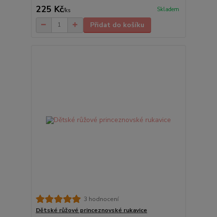
225 Kč
Skladem
/
ks
Přidat do košíku
3 hodnocení
Dětské růžové princeznovské rukavice