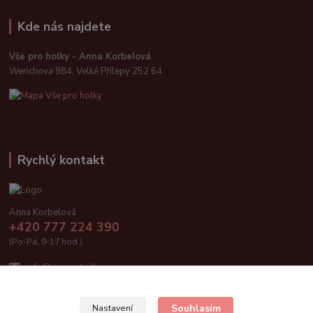
Kde nás najdete
Vše pro holky - Anna Korbelová
Werichova 984, Velké Přílepy 252 64
Rychlý kontakt
Anna Korbelová
+420 777 224 390
(Po-Pá, 9-17 hod.)
info@vseproholky.cz
Souhlasím
Nastavení