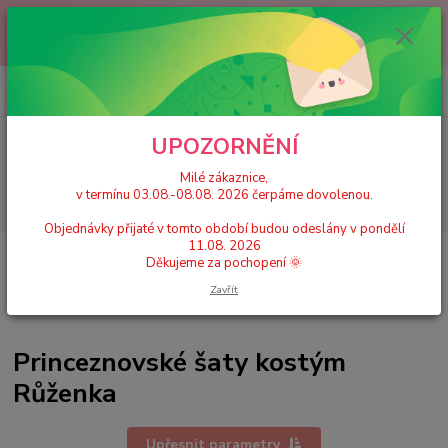
Milé zákaznice, v termínu 03.08.-08.08. 2026 čerpáme dovolenou.
Objednávky přijaté v tomto období budou odeslány v pondělí 11.08.
2026 Děkujeme za pochopení 🌞
0
ks
+420 777 224 390
CZK
za
0 Kč
(Po-Pá, 9-17 hod.)
UPOZORNĚNÍ
Menu
Milé zákaznice,
v termínu 03.08.-08.08. 2026 čerpáme dovolenou.
Hledat
Objednávky přijaté v tomto období budou odeslány v pondělí
11.08. 2026
Úvod
Dětské karnevalové kostýmy / Princeznovské šaty, doplňky
Růženka
Děkujeme za pochopení 🌞
Zavřít
Princeznovské šaty kostým
Růženka
Upřesnit parametry