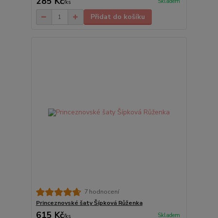
285 Kč
Skladem
/
ks
Přidat do košíku
7 hodnocení
Princeznovské šaty Šípková Růženka
615 Kč
Skladem
/
ks