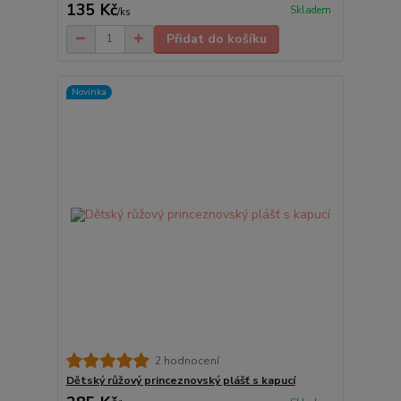
135 Kč
Skladem
/
ks
Přidat do košíku
Novinka
2 hodnocení
Dětský růžový princeznovský plášť s kapucí