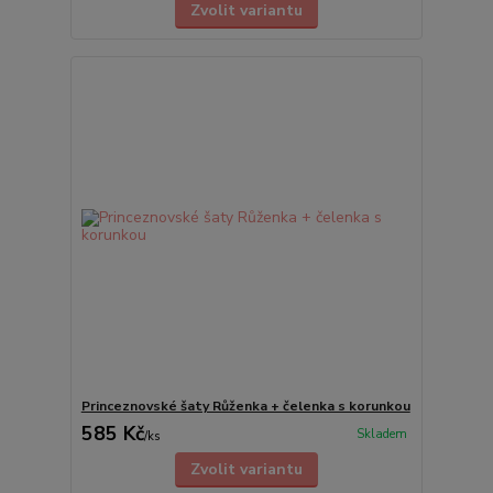
Zvolit variantu
Princeznovské šaty Růženka + čelenka s korunkou
585 Kč
Skladem
/
ks
Zvolit variantu