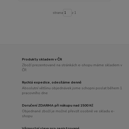
strana
z 1
Produkty skladem v ČR
Zboží prezentované na stránkách e-shopu máme skladem v
ČR
Rychlá expedice, odesíláme denně
Absolutní většinu objednávek jsme schopni poslat během 1
pracovního dne
Doručení ZDARMA při nákupu nad 1500 Kč
Objednané zboží je možné převzít osobně ve skladu e-
shopu
Věrnostní slevy pro registrované