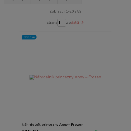
Zobrazuji 1-20 z 89
strana
z 5
další
Novinka
Náhrdelník princezny Anny – Frozen