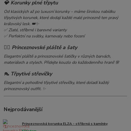
💎
Korunky plné třpytu
Od klasických až po luxusní korunky – máme širokou nabídku
třpytivých korunek, které dodají každé malé princezně ten pravý
královský lesk. 👑✨
✅ Zlaté, stříbrné i barevné varianty
✅ Perfektní na svátky, karnevaly nebo focení
🦸‍♀️
Princeznovské pláště a šaty
Elegantní pláště a princeznovské šatičky v různých barvách,
materiálech a stylech. Přidejte kouzlo do každodenního hraní! 🌸
👠
Třpytivé střevíčky
Elegantní a pohodlné třpytivé střevíčky, které doladí každý
princeznovský outfit. ✨
Nejprodávanější
Princeznovská korunka ELZA - stříbrná s kamínky
1.