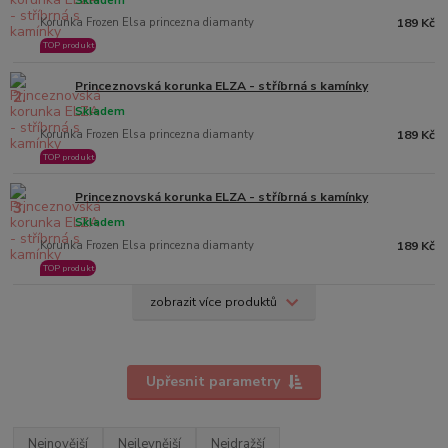
Skladem
Korunka Frozen Elsa princezna diamanty
189 Kč
TOP produkt
Princeznovská korunka ELZA - stříbrná s kamínky
2.
Skladem
Korunka Frozen Elsa princezna diamanty
189 Kč
TOP produkt
Princeznovská korunka ELZA - stříbrná s kamínky
3.
Skladem
Korunka Frozen Elsa princezna diamanty
189 Kč
TOP produkt
zobrazit více produktů
Upřesnit parametry
Nejnovější
Nejlevnější
Nejdražší