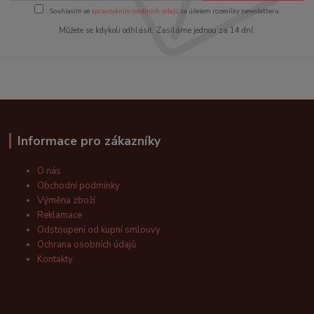
Souhlasím se
zpracováním osobních údajů
za účelem rozesílky newsletteru.
Můžete se kdykoli odhlásit. Zasíláme jednou za 14 dní.
Informace pro zákazníky
O nás
Obchodní podmínky
Výměna zboží
Reklamace
Odstoupení od kupní smlouvy
Ochrana osobních údajů
Kontakty