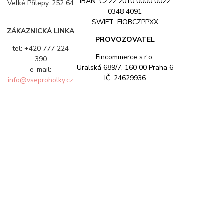
IBAN: CZ22 2010 0000 0022
Velké Přílepy, 252 64
0348 4091
SWIFT: FIOBCZPPXX
ZÁKAZNICKÁ LINKA
PROVOZOVATEL
tel: +420 777 224
Fincommerce s.r.o.
390
Uralská 689/7, 160 00 Praha 6
e-mail:
IČ: 24629936
info@vseproholky.cz