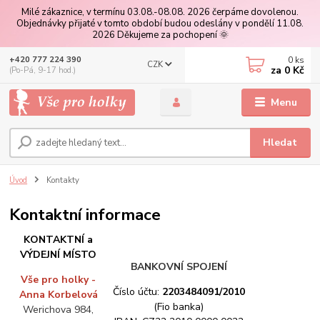
Milé zákaznice, v termínu 03.08.-08.08. 2026 čerpáme dovolenou.
Objednávky přijaté v tomto období budou odeslány v pondělí 11.08.
2026 Děkujeme za pochopení 🌞
0
ks
+420 777 224 390
CZK
za
0 Kč
(Po-Pá, 9-17 hod.)
Menu
Hledat
Úvod
Kontakty
Kontaktní informace
KONTAKTNÍ a
VÝDEJNÍ MÍSTO
BANKOVNÍ SPOJENÍ
Vše pro holky -
Číslo účtu:
2203484091/2010
Anna Korbelová
(Fio banka)
Werichova 984,