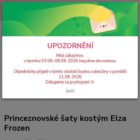
Milé zákaznice, v termínu 03.08.-08.08. 2026 čerpáme dovolenou.
Objednávky přijaté v tomto období budou odeslány v pondělí 11.08.
2026 Děkujeme za pochopení 🌞
0
ks
+420 777 224 390
CZK
za
0 Kč
(Po-Pá, 9-17 hod.)
UPOZORNĚNÍ
Menu
Milé zákaznice,
v termínu 03.08.-08.08. 2026 čerpáme dovolenou.
Hledat
Objednávky přijaté v tomto období budou odeslány v pondělí
11.08. 2026
Úvod
Dětské karnevalové kostýmy / Princeznovské šaty, doplňky
Frozen -
Děkujeme za pochopení 🌞
Anna/ Elsa/Olaf
Zavřít
Princeznovské šaty kostým Elza
Frozen