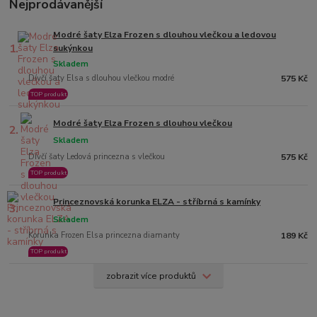
Nejprodávanější
Modré šaty Elza Frozen s dlouhou vlečkou a ledovou
1.
sukýnkou
Skladem
Dívčí šaty Elsa s dlouhou vlečkou modré
575 Kč
TOP produkt
Modré šaty Elza Frozen s dlouhou vlečkou
2.
Skladem
Dívčí šaty Ledová princezna s vlečkou
575 Kč
TOP produkt
Princeznovská korunka ELZA - stříbrná s kamínky
3.
Skladem
Korunka Frozen Elsa princezna diamanty
189 Kč
TOP produkt
zobrazit více produktů