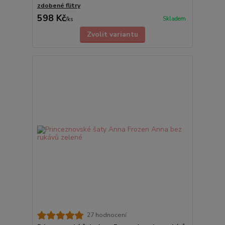
zdobené flitry
598 Kč
Skladem
/
ks
Zvolit variantu
27 hodnocení