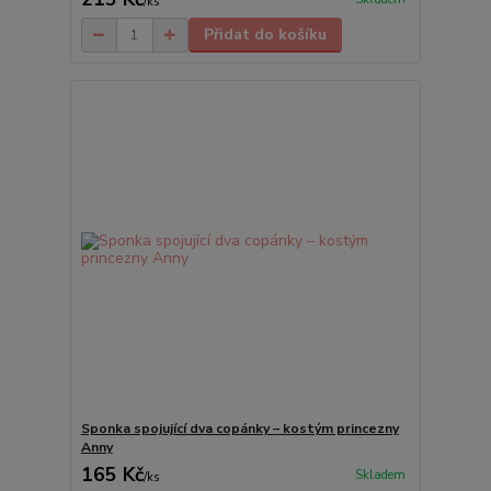
/
ks
Přidat do košíku
Sponka spojující dva copánky – kostým princezny
Anny
165 Kč
Skladem
/
ks