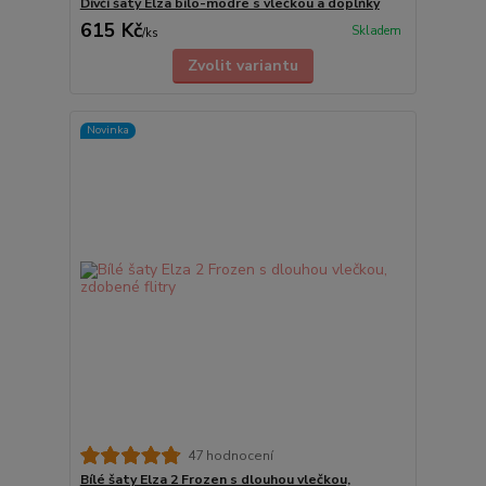
Dívčí šaty Elza bílo-modré s vlečkou a doplňky
615 Kč
Skladem
/
ks
Zvolit variantu
Novinka
47 hodnocení
Bílé šaty Elza 2 Frozen s dlouhou vlečkou,