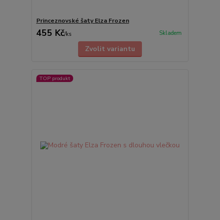
Princeznovské šaty Elza Frozen
455 Kč
Skladem
/
ks
Zvolit variantu
TOP produkt