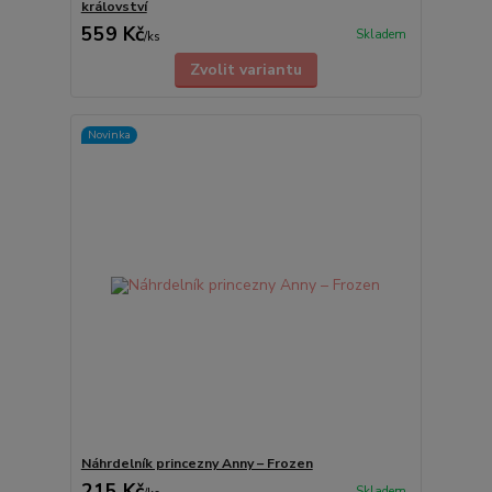
království
559 Kč
Skladem
/
ks
Zvolit variantu
Novinka
Náhrdelník princezny Anny – Frozen
215 Kč
Skladem