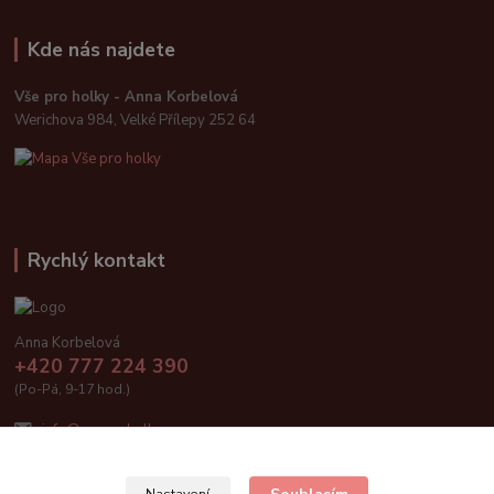
Kde nás najdete
Vše pro holky - Anna Korbelová
Werichova 984, Velké Přílepy 252 64
Rychlý kontakt
Anna Korbelová
+420 777 224 390
(Po-Pá, 9-17 hod.)
info@vseproholky.cz