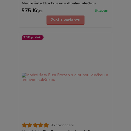
Modré šaty Elza Frozen s dlouhou vlečkou
575 Kč
Skladem
/
ks
Zvolit variantu
TOP produkt
95 hodnocení