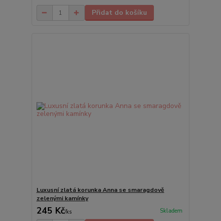
Přidat do košíku
Luxusní zlatá korunka Anna se smaragdově
zelenými kamínky
245 Kč
Skladem
/
ks