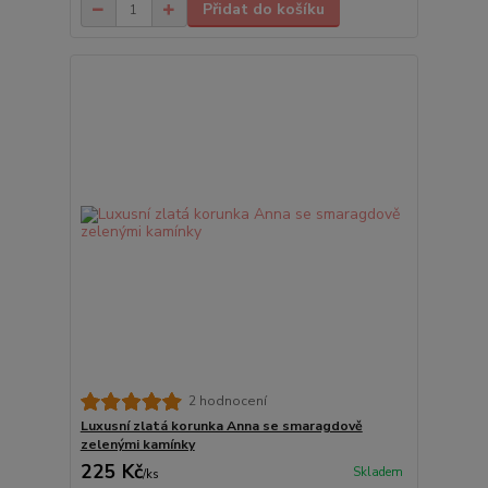
Přidat do košíku
2 hodnocení
Luxusní zlatá korunka Anna se smaragdově
zelenými kamínky
225 Kč
Skladem
/
ks