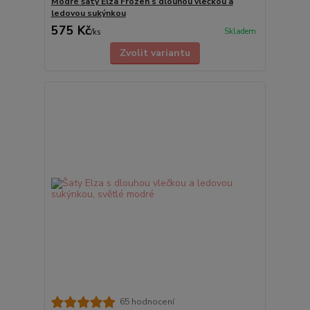
Modré šaty Elza Frozen s dlouhou vlečkou a
ledovou sukýnkou
575 Kč
Skladem
/
ks
Zvolit variantu
65 hodnocení