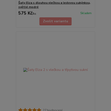
Šaty Elza s dlouhou vlečkou a ledovou sukýnkou,
světlé modré
575 Kč
Skladem
/
ks
Zvolit variantu
27 hodnocení