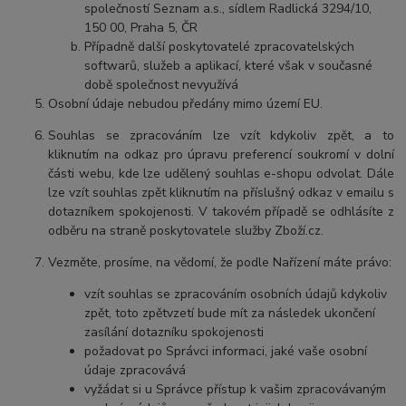
společností Seznam a.s., sídlem Radlická 3294/10,
150 00, Praha 5, ČR
Případně další poskytovatelé zpracovatelských
softwarů, služeb a aplikací, které však v současné
době společnost nevyužívá
Osobní úd
aje nebudou
předány mimo území EU.
Souhlas se zpracováním lze vzít kdykoliv zpět, a to
kliknutím na odkaz pro úpravu preferencí soukromí v dolní
části webu, kde lze udělený souhlas e-shopu odvolat. Dále
lze vzít souhlas zpět kliknutím na příslušný odkaz v emailu s
dotazníkem spokojenosti. V takovém případě se odhlásíte z
odběru na straně poskytovatele služby Zboží.cz.
Vezměte, prosíme, na vědomí, že podle Nařízení máte právo:
vzít souhlas se zpracováním osobních údajů kdykoliv
zpět, toto zpětvzetí bude mít za následek
ukončení
zasílání dotazníku spokojenosti
požadovat po Správci informaci, jaké vaše osobní
údaje zpracovává
vyžádat si u Správce přístup k vašim zpracovávaným