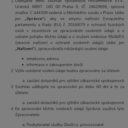
Udělujete tímto souhlas společnosti
Fincommerce s.r.o.,
Uralská 689/7, 160 00 Praha 6, IČ: 24629936, spisová
značka: C 444309 vedená u Městského soudu v Praze (dále
jen
„Správce“
), aby ve smyslu nařízení Evropského
parlamentu a Rady (EU) č. 2016/679 o ochraně fyzických
osob v souvislosti se zpracováním osobních údajů a o
volném pohybu těchto údajů a o zrušení směrnice 95/46/ES
(obecné nařízení o ochraně osobních údajů) (dále jen
„Nařízení“
), zpracovával/a následující osobní údaje:
emailovou adresu
informace o zakoupeném zboží
Výše uvedené osobní údaje budou zpracovány za účelem:
zaslání dotazníků pro zjištění zákaznické spokojenosti
Souhlas udělujete na zpracování po do
bu 60 dní a
to za
účelem:
zaslání dotazníků pro zjištění zákaznické spokojenosti
Ke zpracování těchto osobních údajů Správce využívá tyto
Zpracovatele:
Poskytovatel služby Zboží.cz, provozované