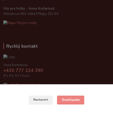
Vše pro holky - Anna Korbelová
Werichova 984, Velké Přílepy 252 64
Rychlý kontakt
Anna Korbelová
+420 777 224 390
(Po-Pá, 9-17 hod.)
info@vseproholky.cz
Souhlasím
Nastavení