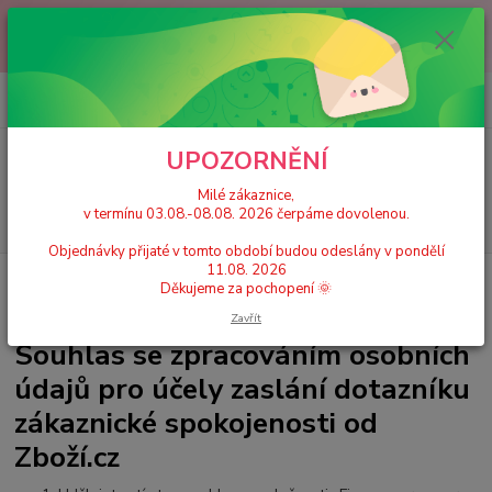
Milé zákaznice, v termínu 03.08.-08.08. 2026 čerpáme dovolenou.
Objednávky přijaté v tomto období budou odeslány v pondělí 11.08.
2026 Děkujeme za pochopení 🌞
0
ks
+420 777 224 390
CZK
za
0 Kč
(Po-Pá, 9-17 hod.)
UPOZORNĚNÍ
Menu
Milé zákaznice,
v termínu 03.08.-08.08. 2026 čerpáme dovolenou.
Hledat
Objednávky přijaté v tomto období budou odeslány v pondělí
11.08. 2026
Úvod
Souhlas se zpracováním osobních údajů pro účely zaslání dotazníku
Děkujeme za pochopení 🌞
zákaznické spokojenosti od Zboží.cz
Zavřít
Souhlas se zpracováním osobních
údajů pro účely zaslání dotazníku
zákaznické spokojenosti od
Zboží.cz