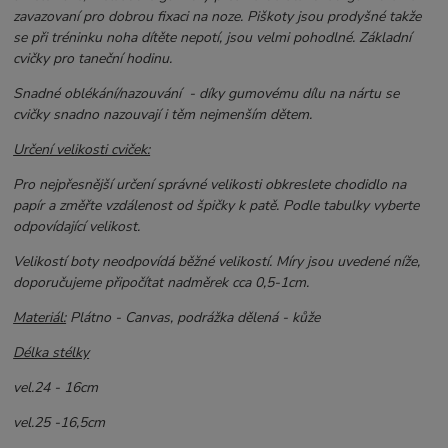
zavazovaní pro dobrou fixaci na noze. Piškoty jsou prodyšné takže
se při tréninku noha dítěte nepotí, jsou velmi pohodlné. Základní
cvičky pro taneční hodinu.
Snadné oblékání/nazouvání - d
íky gumovému dílu na nártu se
cvičky snadno nazouvají i těm nejmenším dětem.
Určení velikosti cviček:
Pro nejpřesnější určení správné velikosti obkreslete chodidlo na
papír a změřte vzdálenost od špičky k patě. Podle tabulky vyberte
odpovídající velikost.
Velikostí boty neodpovídá běžné velikostí. Míry jsou uvedené níže,
doporučujeme připočítat nadměrek cca 0,5-1cm.
Materiál:
Plátno - Canvas, podrážka dělená - kůže
Délka stélky
vel.24 - 16cm
vel.25 -16,5cm