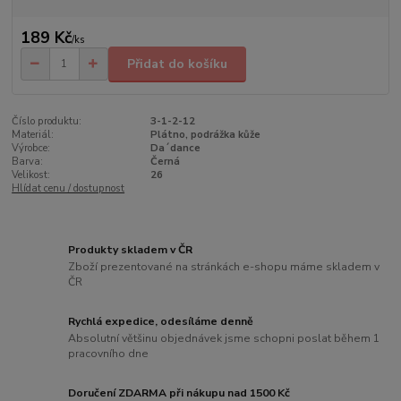
189 Kč
/
ks
Přidat do košíku
Číslo produktu:
3-1-2-12
Materiál:
Plátno, podrážka kůže
Výrobce:
Da´dance
Barva:
Černá
Velikost:
26
Hlídat cenu / dostupnost
Produkty skladem v ČR
Zboží prezentované na stránkách e-shopu máme skladem v
ČR
Rychlá expedice, odesíláme denně
Absolutní většinu objednávek jsme schopni poslat během 1
pracovního dne
Doručení ZDARMA při nákupu nad 1500 Kč