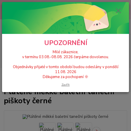
Milé zákaznice, v termínu 03.08.-08.08. 2026 čerpáme dovolenou.
Objednávky přijaté v tomto období budou odeslány v pondělí 11.08.
2026 Děkujeme za pochopení 🌞
0
ks
+420 777 224 390
CZK
za
0 Kč
(Po-Pá, 9-17 hod.)
UPOZORNĚNÍ
Menu
Milé zákaznice,
v termínu 03.08.-08.08. 2026 čerpáme dovolenou.
Hledat
Objednávky přijaté v tomto období budou odeslány v pondělí
11.08. 2026
Úvod
Dětské taneční cvičky a piškoty
Plátěné měkké baletní taneční
Děkujeme za pochopení 🌞
piškoty černé
Zavřít
Plátěné měkké baletní taneční
piškoty černé