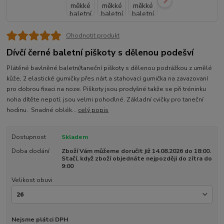
Ohodnotit produkt
Dívčí černé baletní piškoty s dělenou podešví
Plátěné bavlněné baletní/taneční piškoty s dělenou podrážkou z umělé
kůže, 2 elastické gumičky přes nárt a stahovací gumička na zavazovaní
pro dobrou fixaci na noze. Piškoty jsou prodyšné takže se při tréninku
noha dítěte nepotí, jsou velmi pohodlné. Základní cvičky pro taneční
hodinu. Snadné oblék...
celý popis
Dostupnost
Skladem
Doba dodání
Zboží Vám můžeme doručit již 14.08.2026 do 18:00.
Stačí, když zboží objednáte nejpozději do zítra do
9:00
Velikost obuvi
Nejsme plátci DPH