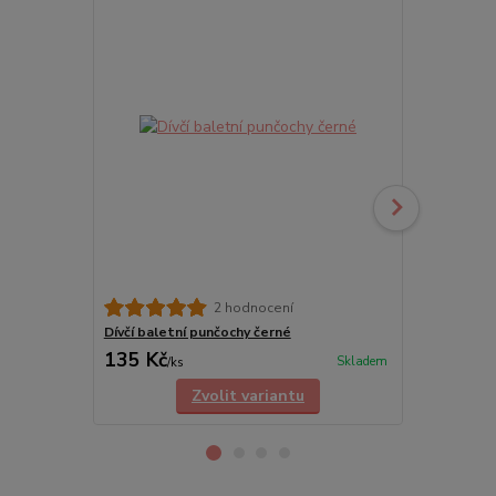
2 hodnocení
Dívčí baletní punčochy černé
Dětská bale
135 Kč
198 Kč
Skladem
/
ks
/
ks
Zvolit variantu