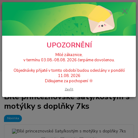
Milé zákaznice, v termínu 03.08.-08.08. 2026 čerpáme dovolenou.
Objednávky přijaté v tomto období budou odeslány v pondělí 11.08.
2026 Děkujeme za pochopení 🌞
0
ks
+420 777 224 390
CZK
za
0 Kč
(Po-Pá, 9-17 hod.)
UPOZORNĚNÍ
Menu
Milé zákaznice,
v termínu 03.08.-08.08. 2026 čerpáme dovolenou.
Hledat
Objednávky přijaté v tomto období budou odeslány v pondělí
11.08. 2026
Úvod
Dětské karnevalové kostýmy / Princeznovské šaty, doplňky
Bílé
Děkujeme za pochopení 🌞
princeznovské šaty/kostým s motýlky s doplňky 7ks
Zavřít
Bílé princeznovské šaty/kostým s
motýlky s doplňky 7ks
Novinka