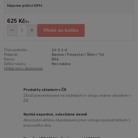
Nejsme plátci DPH
625 Kč
/
ks
Přidat do košíku
Číslo produktu:
10-3-1-0
Materiál:
Bavlna / Polyester / Šifon / Tyl
Barva:
Bílá
Délka rukávu:
Bez rukávu
Hlídat cenu / dostupnost
Produkty skladem v ČR
Zboží prezentované na stránkách e-shopu máme skladem v
ČR
Rychlá expedice, odesíláme denně
Absolutní většinu objednávek jsme schopni poslat během 1
pracovního dne