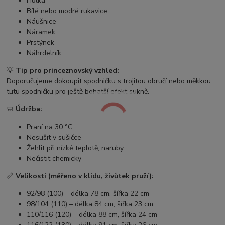
Hůlka
Bílé nebo modré rukavice
Náušnice
Náramek
Prstýnek
Náhrdelník
💡
Tip pro princeznovský vzhled:
Doporučujeme dokoupit spodničku s trojitou obručí nebo měkkou
tutu spodničku pro ještě bohatší efekt sukně.
🧼
Údržba:
Praní na 30 °C
Nesušit v sušičce
Žehlit při nízké teplotě, naruby
Nečistit chemicky
📏
Velikosti (měřeno v klidu, živůtek pruží):
92/98 (100) – délka 78 cm, šířka 22 cm
98/104 (110) – délka 84 cm, šířka 23 cm
110/116 (120) – délka 88 cm, šířka 24 cm