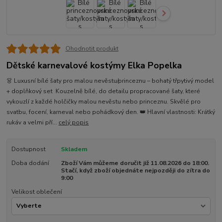
Ohodnotit produkt
Dětské karnevalové kostýmy Elka Popelka
👗 Luxusní bílé šaty pro malou nevěstu/princeznu – bohatý třpytivý model
+ doplňkový set Kouzelně bílé, do detailu propracované šaty, které
vykouzlí z každé holčičky malou nevěstu nebo princeznu. Skvělé pro
svatbu, focení, karneval nebo pohádkový den. 👑 Hlavní vlastnosti: Krátký
rukáv a velmi pří...
celý popis
Dostupnost
Skladem
Doba dodání
Zboží Vám můžeme doručit již 11.08.2026 do 18:00.
Stačí, když zboží objednáte nejpozději do zítra do
9:00
Velikost oblečení