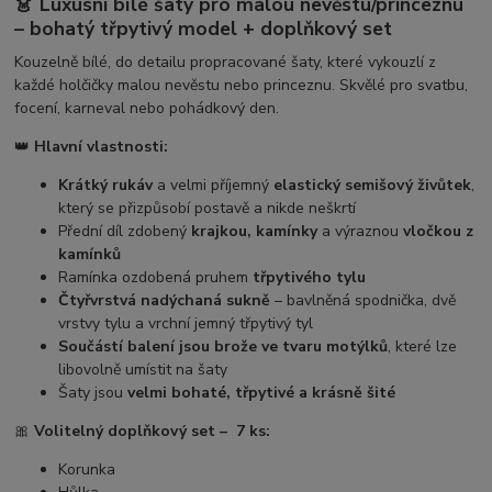
👗
Luxusní bílé šaty pro malou nevěstu/princeznu
– bohatý třpytivý model + doplňkový set
Kouzelně bílé, do detailu propracované šaty, které vykouzlí z
každé holčičky malou nevěstu nebo princeznu. Skvělé pro svatbu,
focení, karneval nebo pohádkový den.
👑
Hlavní vlastnosti:
Krátký rukáv
a velmi příjemný
elastický semišový živůtek
,
který se přizpůsobí postavě a nikde neškrtí
Přední díl zdobený
krajkou, kamínky
a výraznou
vločkou z
kamínků
Ramínka ozdobená pruhem
třpytivého tylu
Čtyřvrstvá nadýchaná sukně
– bavlněná spodnička, dvě
vrstvy tylu a vrchní jemný třpytivý tyl
Součástí balení jsou brože ve tvaru motýlků
, které lze
libovolně umístit na šaty
Šaty jsou
velmi bohaté, třpytivé a krásně šité
🎀
Volitelný doplňkový set – 7 ks
:
Korunka