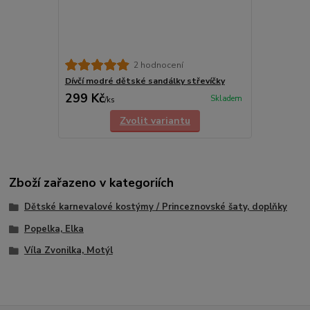
2 hodnocení
Dívčí modré dětské sandálky střevíčky
299 Kč
Skladem
/
ks
Zvolit variantu
Zboží zařazeno v kategoriích
Dětské karnevalové kostýmy / Princeznovské šaty, doplňky
Popelka, Elka
Víla Zvonilka, Motýl