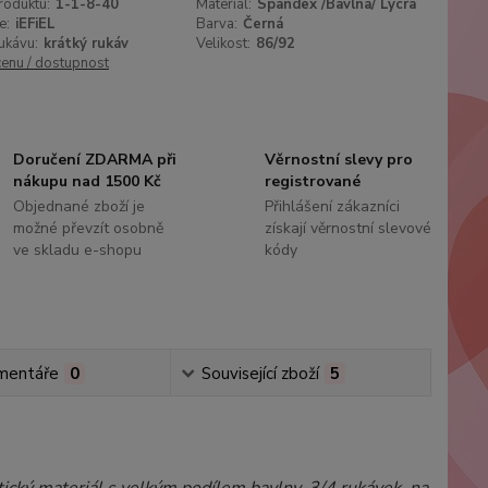
roduktu:
1-1-8-40
Materiál:
Spandex /Bavlna/ Lycra
e:
iEFiEL
Barva:
Černá
ukávu:
krátký rukáv
Velikost:
86/92
cenu / dostupnost
Doručení ZDARMA při
Věrnostní slevy pro
nákupu nad 1500 Kč
registrované
Objednané zboží je
Přihlášení zákazníci
možné převzít osobně
získají věrnostní slevové
ve skladu e-shopu
kódy
mentáře
0
Související zboží
5