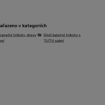
zařazeno v kategoriích
 taneční trikoty, dresy
Dívčí baletní trikoty s
kní
TUTU sukní