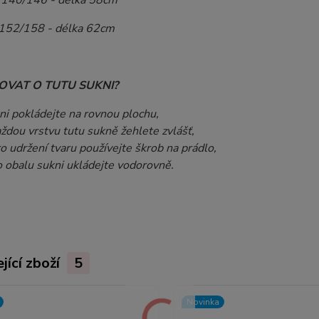
. 140/146 - délka 58cm
.152/158 - délka 62cm
OVAT O TUTU SUKNI?
ni pokládejte na rovnou plochu,
aždou vrstvu tutu sukně žehlete zvlášť,
ro udržení tvaru používejte škrob na prádlo,
o obalu sukni ukládejte vodorovně.
jící zboží
5
Novinka