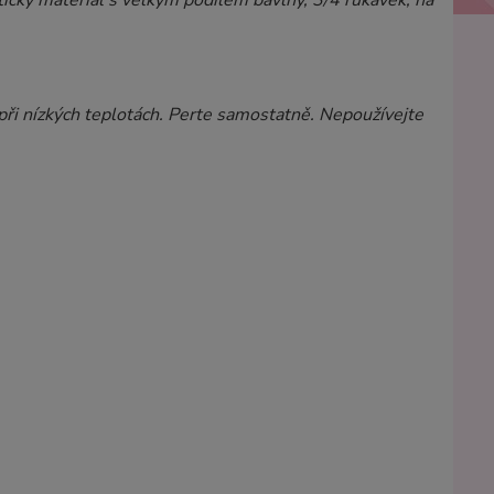
stický materiál s velkým podílem bavlny, 3/4 rukávek, na
 při nízkých teplotách. Perte samostatně. Nepoužívejte