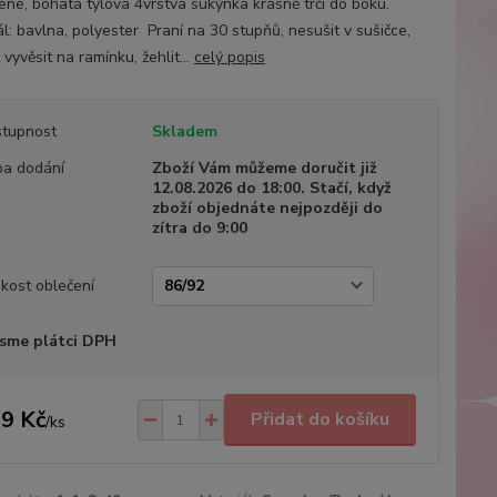
žené, bohatá tylová 4vrstva sukýnka krásně trčí do boku.
l: bavlna, polyester Praní na 30 stupňů, nesušit v sušičce,
vyvěsit na ramínku, žehlit...
celý popis
tupnost
Skladem
a dodání
Zboží Vám můžeme doručit již
12.08.2026 do 18:00. Stačí, když
zboží objednáte nejpozději do
zítra do 9:00
ikost oblečení
sme plátci DPH
9 Kč
Přidat do košíku
/
ks