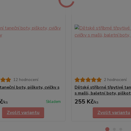
12 hodnocení
2 hodnocení
taneční boty, piškoty, cvičky s
Dětské stříbrné třpytivé tan
s mašli, baletní boty, piškot
č
255 Kč
Skladem
/
ks
/
ks
Zvolit variantu
Zvolit variantu