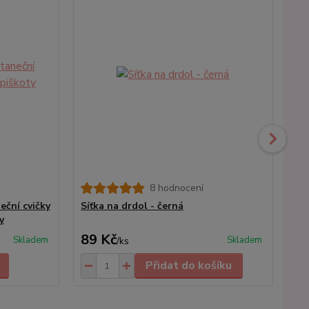
8 hodnocení
eční cvičky
Síťka na drdol - černá
Dí
y
89 Kč
1
Skladem
Skladem
/
ks
Přidat do košíku