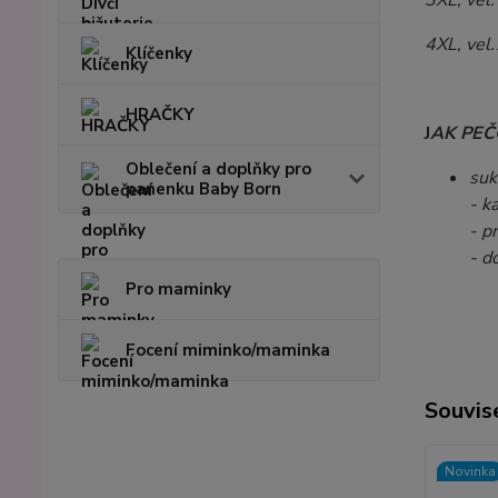
3XL, vel
4XL, vel
Klíčenky
HRAČKY
J
AK PEČ
Oblečení a doplňky pro
suk
panenku Baby Born
- k
- p
- d
Pro maminky
Focení miminko/maminka
Souvise
Novinka