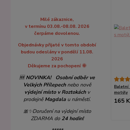
Milé zákaznice,
v termínu 03.08.-08.08. 2026
čerpáme dovolenou.
Objednávky přijaté v tomto období
budou odeslány v pondělí 11.08.
2026
Děkujeme za pochopení 🌞
🆕
NOVINKA!
Osobní odběr ve
Velkých Přílepech
nebo nově
Baletní 
výdejní místo v Roztokách
v
motýly
prodejně
Magdala
u náměstí.
165 K
🎀✨
Doručení na výdejní místo
ZDARMA do
24 hodin!