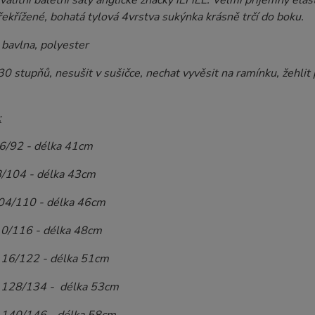
valitní baletní šaty anglické značky iEFiEL. Velmi příjemný ela
ekřížené, bohatá tylová 4vrstva sukýnka krásně trčí do boku.
bavlna, polyester
30 stupňů, nesušit v sušičce, nechat vyvěsit na ramínku, žehlit
:
86/92 - délka 41cm
8/104 - délka 43cm
04/110 - délka 46cm
10/116 - délka 48cm
116/122 - délka 51cm
.128/134 - délka 53cm