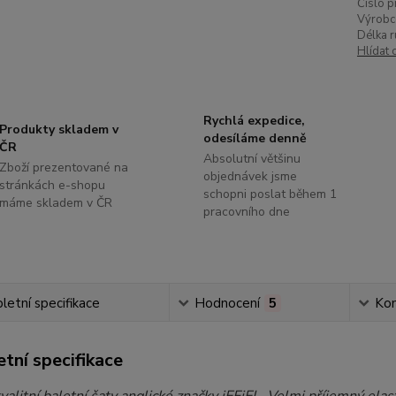
Číslo p
Výrobc
Délka r
Hlídat 
Rychlá expedice,
Produkty skladem v
odesíláme denně
ČR
Absolutní většinu
Zboží prezentované na
objednávek jsme
stránkách e-shopu
schopni poslat během 1
máme skladem v ČR
pracovního dne
etní specifikace
Hodnocení
5
Ko
tní specifikace