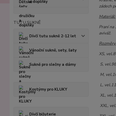
Krásné, k
a doplňky
zádech př
Materiál:
TUTU SUKNĚ
Praní na 
aviváž.
Dívčí tutu sukně 2-12 let
Rozměry
Vánoční sukně, sety, šaty
XS, vel.
S, vel.9
Sukně pro slečny a dámy
M, vel.1
L, vel.1
Kostýmy pro KLUKY
XL, vel.
XXL, vel
Dívčí bižuterie