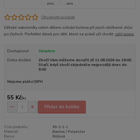
Ohodnotit produkt
Dětské nakoleníky vašim dětem ochrání kolena při jejich oblíbené chůzi
po čtyřech. Perfektní dárek pro děti, které se právě učí chodit.
celý popis
Dostupnost
Skladem
Doba dodání
Zboží Vám můžeme doručit již 11.08.2026 do 18:00.
Stačí, když zboží objednáte nejpozději dnes do
9:00
Nejsme plátci DPH
55 Kč
/
ks
Přidat do košíku
Číslo produktu:
99-2-1-1
Materiál:
Bavlna / Polyester
Barva:
Růžová