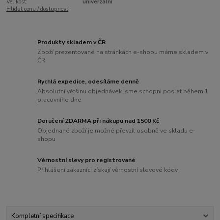
Velikost:
univerzální
Hlídat cenu / dostupnost
Produkty skladem v ČR
Zboží prezentované na stránkách e-shopu máme skladem v
ČR
Rychlá expedice, odesíláme denně
Absolutní většinu objednávek jsme schopni poslat během 1
pracovního dne
Doručení ZDARMA při nákupu nad 1500 Kč
Objednané zboží je možné převzít osobně ve skladu e-
shopu
Věrnostní slevy pro registrované
Přihlášení zákazníci získají věrnostní slevové kódy
Kompletní specifikace