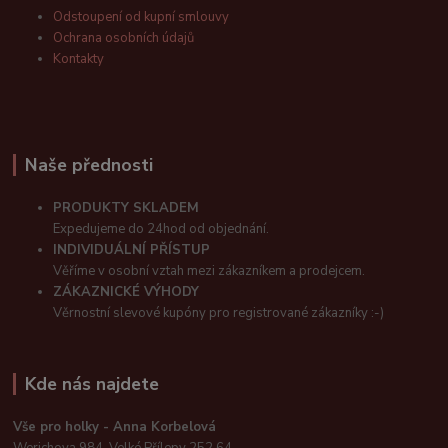
Odstoupení od kupní smlouvy
Ochrana osobních údajů
Kontakty
Naše přednosti
PRODUKTY SKLADEM
Expedujeme do 24hod od objednání.
INDIVIDUÁLNÍ PŘÍSTUP
Věříme v osobní vztah mezi zákazníkem a prodejcem.
ZÁKAZNICKÉ VÝHODY
Věrnostní slevové kupóny pro registrované zákazníky :-)
Kde nás najdete
Vše pro holky - Anna Korbelová
Werichova 984, Velké Přílepy 252 64