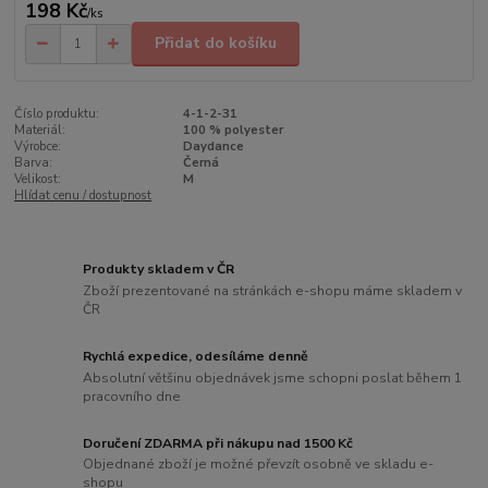
198 Kč
/
ks
Přidat do košíku
Číslo produktu:
4-1-2-31
Materiál:
100 % polyester
Výrobce:
Daydance
Barva:
Černá
Velikost:
M
Hlídat cenu / dostupnost
Produkty skladem v ČR
Zboží prezentované na stránkách e-shopu máme skladem v
ČR
Rychlá expedice, odesíláme denně
Absolutní většinu objednávek jsme schopni poslat během 1
pracovního dne
Doručení ZDARMA při nákupu nad 1500 Kč
Objednané zboží je možné převzít osobně ve skladu e-
shopu