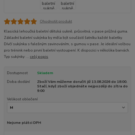
Ohodnotit produkt
Klasická lehoučká baletní dětská sukně, průsvitná, v pase průžná guma.
Základní baletní sukýnka by měla být součástí šatníku každé baletky.
Dívčí sukýnka s falešným zavinováním, s gumou v pase. Je ideální volbou
pro trénink nebo první baletní vystoupení. K dispozici v několika barvách.
Typ sukýnky: ...
celý popis
Dostupnost
Skladem
Doba dodání
Zboží Vám můžeme doručit již 13.08.2026 do 18:00.
Stačí, když zboží objednáte nejpozději do zítra do
9:00
Velikost oblečení
Nejsme plátci DPH