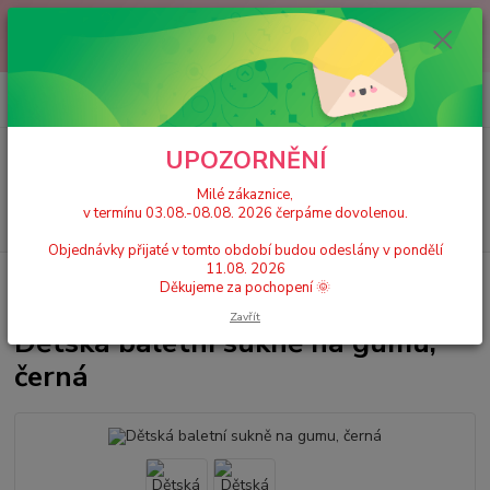
Milé zákaznice, v termínu 03.08.-08.08. 2026 čerpáme dovolenou.
Objednávky přijaté v tomto období budou odeslány v pondělí 11.08.
2026 Děkujeme za pochopení 🌞
0
ks
+420 777 224 390
CZK
za
0 Kč
(Po-Pá, 9-17 hod.)
UPOZORNĚNÍ
Menu
Milé zákaznice,
v termínu 03.08.-08.08. 2026 čerpáme dovolenou.
Hledat
Objednávky přijaté v tomto období budou odeslány v pondělí
11.08. 2026
Úvod
Dívčí doplňky gymnastika / tanec / balet
Dívčí taneční sukně
Děkujeme za pochopení 🌞
Dětská baletní sukně na gumu, černá
Zavřít
Dětská baletní sukně na gumu,
černá