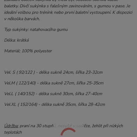
baletky. Dívčí sukýnka s falešným zavinováním, s gumou v pase. Je
ideální volbou pro trénink nebo první baletní vystoupení. K dispozici
v několika barvách.
Typ sukýnky: natahovací/na gumu
Délka: krátká
Materiál: 100% polyester
Vel. S ( 92/122 ) - délka sukně 24cm, šířka 23-32cm
Vel.M ( 122/140) - délka sukně 27cm, šířka 25-35cm
Vel.L ( 140/152) - délka sukně 30cm, šířka 27-40cm
Vel.XL ( 152/164) - délka sukně 35cm, šířka 28-42cm
Údržba:
praní na 30 stupňů, nesušit v sušičce, žehlit při nízkých
teplotách