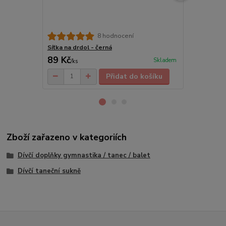
8 hodnocení
Síťka na drdol - černá
Dívčí baletn
89 Kč
135 Kč
Skladem
/
ks
/
ks
Přidat do košíku
Zboží zařazeno v kategoriích
Dívčí doplňky gymnastika / tanec / balet
Dívčí taneční sukně