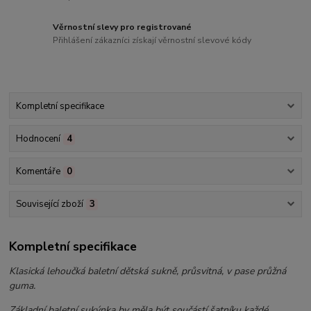
Věrnostní slevy pro registrované
Přihlášení zákazníci získají věrnostní slevové kódy
Kompletní specifikace
Hodnocení
4
Komentáře
0
Související zboží
3
Kompletní specifikace
Klasická lehoučká baletní dětská sukně, průsvitná, v pase průžná
guma.
Základní baletní sukýnka by měla být součástí šatníku každé