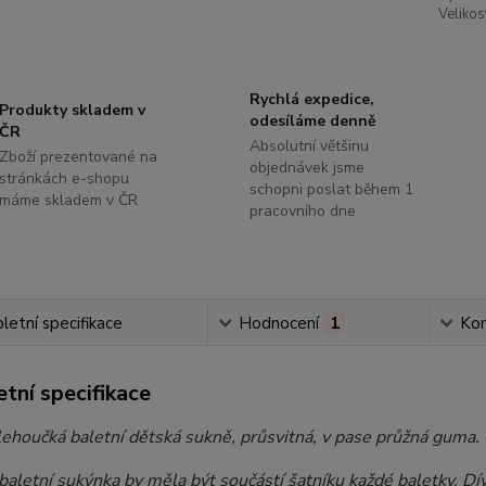
Velikos
Rychlá expedice,
Produkty skladem v
odesíláme denně
ČR
Absolutní většinu
Zboží prezentované na
objednávek jsme
stránkách e-shopu
schopni poslat během 1
máme skladem v ČR
pracovního dne
etní specifikace
Hodnocení
1
Ko
tní specifikace
lehoučká baletní dětská sukně, průsvitná, v pase průžná guma.
baletní sukýnka by měla být součástí šatníku každé baletky. D