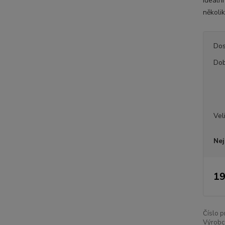
ideální
několik
Dos
Dob
Vel
Nej
19
Číslo p
Výrobc