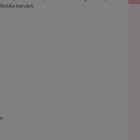
ěkolika barvách.
ch