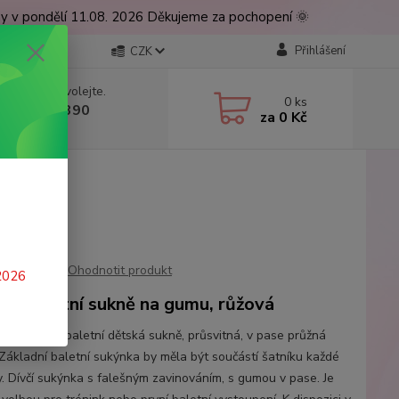
ny v pondělí 11.08. 2026 Děkujeme za pochopení 🌞
Přihlášení
CZK
 si rady? Zavolejte.
0
ks
 777 224 390
za
0 Kč
, 9-17 hod.)
eční růžová
Ohodnotit produkt
 2026
ká baletní sukně na gumu, růžová
ká lehoučká baletní dětská sukně, průsvitná, v pase průžná
Základní baletní sukýnka by měla být součástí šatníku každé
y. Dívčí sukýnka s falešným zavinováním, s gumou v pase. Je