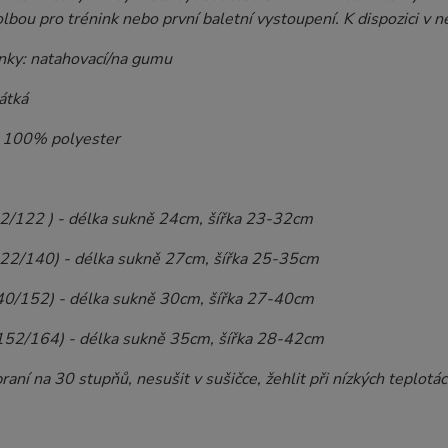
olbou pro trénink nebo první baletní vystoupení. K dispozici v n
nky: natahovací/na gumu
átká
: 100% polyester
 92/122 ) - délka sukně 24cm, šířka 23-32cm
122/140) - délka sukně 27cm, šířka 25-35cm
140/152) - délka sukně 30cm, šířka 27-40cm
 152/164) - délka sukně 35cm, šířka 28-42cm
raní na 30 stupňů, nesušit v sušičce, žehlit při nízkých teplotá