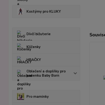
Kostýmy pro KLUKY
Dívčí bižuterie
Souvise
Klíčenky
HRAČKY
Oblečení a doplňky pro
panenku Baby Born
Pro maminky