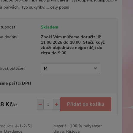
 volbou pro trénink nebo první baletní vystoupení. K dispozici v
a barvách. Typ sukýnky: ...
celý popis
tupnost
Skladem
a dodání
Zboží Vám můžeme doručit již
11.08.2026 do 18:00. Stačí, když
zboží objednáte nejpozději do
zítra do 9:00
ikost oblečení
sme plátci DPH
8 Kč
Přidat do košíku
/
ks
roduktu:
4-1-2-51
Materiál:
100 % polyester
e:
Daydance
Barva:
Růžová