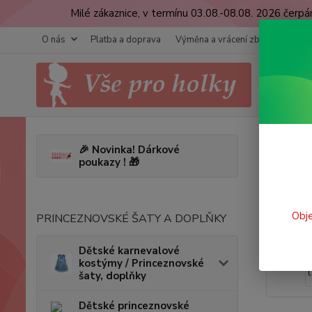
Milé zákaznice, v termínu 03.08.-08.08. 2026 čer
O nás
Platba a doprava
Výměna a vrácení zboží
Obcho
Úvod
D
🎉 Novinka! Dárkové
poukazy ! 🎁
Sukn
Obje
PRINCEZNOVSKÉ ŠATY A DOPLŇKY
Dětské karnevalové
kostýmy / Princeznovské
šaty, doplňky
Dětské princeznovské