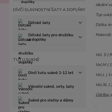
ideální v
DÍVČÍ SLAVNOSTNÍ ŠATY A DOPLŇKY
Typ suký
Dětské šaty
Délka: kr
Materiál
Dětské šaty pro družičku
a doplňky
Vel. S (
TUTU SUKNĚ
Vel.M ( 
Dívčí tutu sukně 2-12 let
Vel.L ( 
Vel.XL (
Vánoční sukně, sety, šaty
Údržba:
p
Sukně pro slečny a dámy