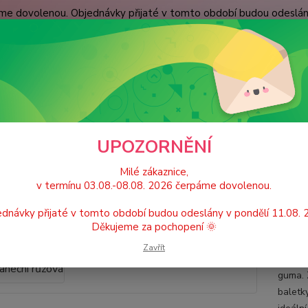
páme dovolenou. Objednávky přijaté v tomto období budou odeslá
dní podmínky
Spokojenost zákazníků
Kontakty
Nevíte
Hledat
+420
(Po-Pá
ívčí doplňky gymnastika / tanec / balet
Dívčí taneční sukně
Sukně tan
UPOZORNĚNÍ
ě taneční růžová
Milé zákaznice,
v termínu 03.08.-08.08. 2026 čerpáme dovolenou.
dnávky přijaté v tomto období budou odeslány v pondělí 11.08.
Děkujeme za pochopení 🌞
Děts
Zavřít
Klasic
guma. 
baletk