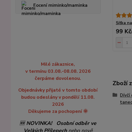
Focení miminko/maminka
Síťka na
99 Kč
Milé zákaznice,
v termínu 03.08.-08.08. 2026
čerpáme dovolenou.
Zboží 
Objednávky přijaté v tomto období
Dívčí
budou odeslány v pondělí 11.08.
tanec
2026
Děkujeme za pochopení 🌞
🆕
NOVINKA!
Osobní odběr ve
Velkých Přílepech
nebo nově