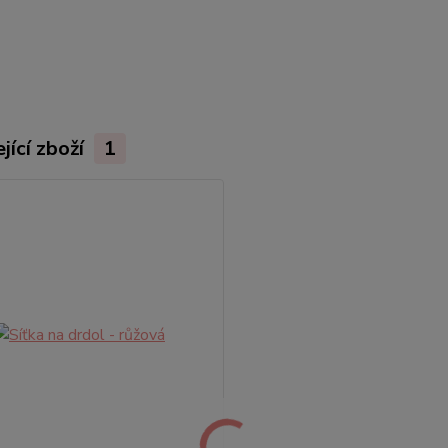
jící zboží
1