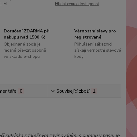
t:
M
Hlídat cenu / dostupnost
Doručení ZDARMA při
Věrnostní slevy pro
nákupu nad 1500 Kč
registrované
Objednané zboží je
Přihlášení zákazníci
možné převzít osobně
získají věrnostní slevové
ve skladu e-shopu
kódy
mentáře
0
Související zboží
1
ívčí sukýnka s falešným zavinováním, s gumou v pase. Je