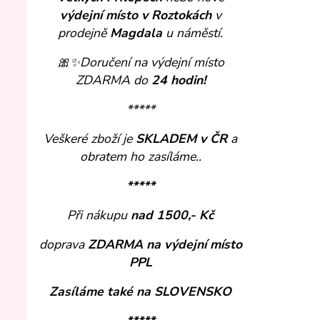
výdejní místo v Roztokách
v
prodejně
Magdala
u náměstí.
🎀✨
Doručení na výdejní místo
ZDARMA do
24 hodin!
*****
Veškeré zboží je
SKLADEM v ČR
a
obratem ho zasíláme..
*****
Při nákupu
nad 1500,- Kč
doprava
ZDARMA
na výdejní místo
PPL
Zasíláme také na SLOVENSKO