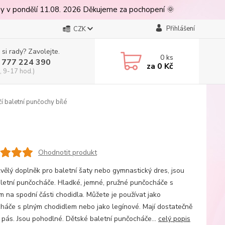
ny v pondělí 11.08. 2026 Děkujeme za pochopení 🌞
Přihlášení
CZK
 si rady? Zavolejte.
0
ks
 777 224 390
za
0 Kč
, 9-17 hod.)
í baletní punčochy bílé
Ohodnotit produkt
 2026
kvělý doplněk pro baletní šaty nebo gymnastický dres, jsou
aletní punčocháče. Hladké, jemné, pružné punčocháče s
m na spodní části chodidla. Můžete je používat jako
háče s plným chodidlem nebo jako legínové. Mají dostatečně
 pás. Jsou pohodlné. Dětské baletní punčocháče...
celý popis