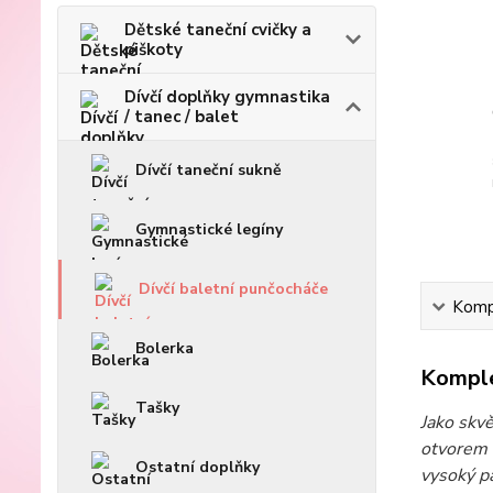
Dětské taneční cvičky a
piškoty
Dívčí doplňky gymnastika
/ tanec / balet
Dívčí taneční sukně
Gymnastické legíny
Dívčí baletní punčocháče
Kompl
Bolerka
Komple
Tašky
Jako skvě
otvorem 
Ostatní doplňky
vysoký pá