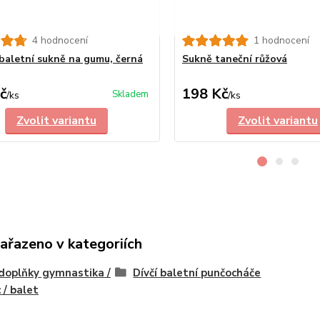
4 hodnocení
1 hodnocení
baletní sukně na gumu, černá
Sukně taneční růžová
č
198 Kč
Skladem
/
ks
/
ks
Zvolit variantu
Zvolit variantu
zařazeno v kategoriích
 doplňky gymnastika /
Dívčí baletní punčocháče
 / balet