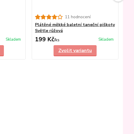
11 hodnocení
Plátěné měkké baletní taneční piškoty
Dět
Světle růžová
s m
199 Kč
2
Skladem
Skladem
/
ks
Zvolit variantu