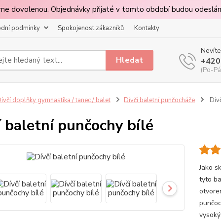
páme dovolenou. Objednávky přijaté v tomto období budou odeslá
dní podmínky
Spokojenost zákazníků
Kontakty
Nevíte
Hledat
+420
(Po-Pá
ívčí doplňky gymnastika / tanec / balet
Dívčí baletní punčocháče
Dívč
UPOZORNĚNÍ
í baletní punčochy bílé
Milé zákaznice,
v termínu 03.08.-08.08. 2026 čerpáme dovolenou.
dnávky přijaté v tomto období budou odeslány v pondělí 11.08.
Děkujeme za pochopení 🌞
Jako s
Zavřít
tyto b
otvore
punčoc
vysoký