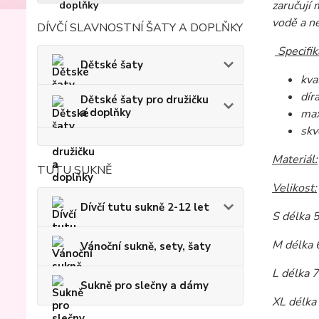
zaručují
vodě a ne
DÍVČÍ SLAVNOSTNÍ ŠATY A DOPLŇKY
Specifik
Dětské šaty
kva
dír
Dětské šaty pro družičku
a doplňky
max
skv
Materiál:
TUTU SUKNĚ
Velikost:
Dívčí tutu sukně 2-12 let
S délka 
M délka 
Vánoční sukně, sety, šaty
L délka 
Sukně pro slečny a dámy
XL délka