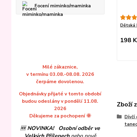
Focení miminko/maminka
Dětská 
198 K
Milé zákaznice,
v termínu 03.08.-08.08. 2026
čerpáme dovolenou.
Objednávky přijaté v tomto období
budou odeslány v pondělí 11.08.
Zboží 
2026
Děkujeme za pochopení 🌞
Dívčí
tanec
🆕
NOVINKA!
Osobní odběr ve
Velkých Přílepech
nebo nově