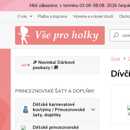
Milé zákaznice, v termínu 03.08.-08.08. 2026 čer
O nás
Platba a doprava
Výměna a vrácení zboží
Obcho
Úvod
D
🎉 Novinka! Dárkové
poukazy ! 🎁
Dívč
Obje
PRINCEZNOVSKÉ ŠATY A DOPLŇKY
Dětské karnevalové
kostýmy / Princeznovské
šaty, doplňky
Dětské princeznovské