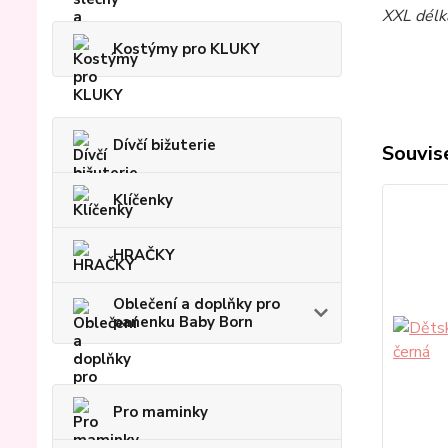
XXL délk
Kostýmy pro KLUKY
Dívčí bižuterie
Souvise
Klíčenky
HRAČKY
Oblečení a doplňky pro
panenku Baby Born
Pro maminky