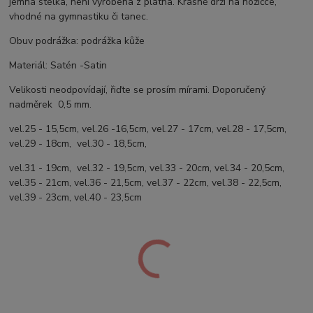
jemná stélka, není vyrobena z plátna. Krásně drží na nožičce,
vhodné na gymnastiku či tanec.
Obuv podrážka: podrážka kůže
Materiál: Satén -Satin
Velikosti neodpovídají, řiďte se prosím mírami. Doporučený
nadměrek 0,5 mm.
vel.25 - 15,5cm, vel.26 -16,5cm, vel.27 - 17cm, vel.28 - 17,5cm,
vel.29 - 18cm, vel.30 - 18,5cm,
vel.31 - 19cm, vel.32 - 19,5cm, vel.33 - 20cm, vel.34 - 20,5cm,
vel.35 - 21cm, vel.36 - 21,5cm, vel.37 - 22cm, vel.38 - 22,5cm,
vel.39 - 23cm, vel.40 - 23,5cm