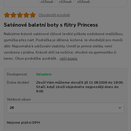
Ohodnotit produkt
Saténové baletní boty s flitry Princess
Nabízíme krásné saténové růžové lesklé piškoty ozdobené mašličkou,
gumička přes nárt. Podrážka je dělená, kožená. Je vhodnější pro menší
děti. Napomáhá k udržování stability. Uvnitř je jemná stélka, není
vyrobena z plátna. Krásně drží na nožičce, vhodné na gymnastiku či
tanec. Obuv podrážka: podrážk...
celý popis
Dostupnost
Skladem
Doba dodání
Zboží Vám můžeme doručit již 11.08.2026 do 18:00.
Stačí, když zboží objednáte nejpozději dnes do
9:00
Velikost obuvi
Nejsme plátci DPH