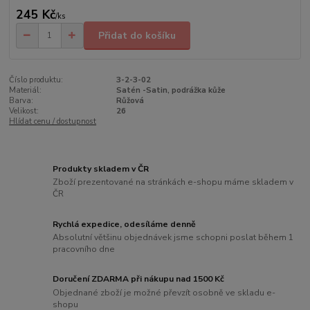
245 Kč
/
ks
Přidat do košíku
Číslo produktu:
3-2-3-02
Materiál:
Satén -Satin, podrážka kůže
Barva:
Růžová
Velikost:
26
Hlídat cenu / dostupnost
Produkty skladem v ČR
Zboží prezentované na stránkách e-shopu máme skladem v
ČR
Rychlá expedice, odesíláme denně
Absolutní většinu objednávek jsme schopni poslat během 1
pracovního dne
Doručení ZDARMA při nákupu nad 1500 Kč
Objednané zboží je možné převzít osobně ve skladu e-
shopu