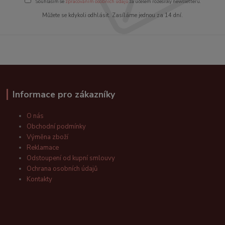
Souhlasím se
zpracováním osobních údajů
za účelem rozesílky newsletteru.
Můžete se kdykoli odhlásit. Zasíláme jednou za 14 dní.
Informace pro zákazníky
O nás
Obchodní podmínky
Výměna zboží
Reklamace
Odstoupení od kupní smlouvy
Ochrana osobních údajů
Kontakty