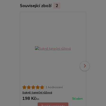
Související zboží
2
1 hodnocení
Sukně taneční růžová
Dětská tane
198 Kč
198 Kč
Skladem
/
ks
/
ks