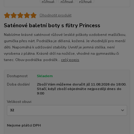
Ohodnotit produkt
Saténové baletní boty s flitry Princess
Nabízíme krásné saténové růžové lesklé piškoty ozdobené mašličkou,
gumička přes nárt. Podrážka je dělená, kožená. Je vhodnější pro menší
děti. Napomáhá k udržování stability. Uvnitř je jemná stélka, není
vyrobena z plátna. Krásně drží na nožičce, vhodné na gymnastiku či
tanec. Obuv podrážka: podrážk...
celý popis
Dostupnost
Skladem
Doba dodání
Zboží Vám můžeme doručit již 11.08.2026 do 18:00.
Stačí, když zboží objednáte nejpozději dnes do
9:00
Velikost obuvi
Nejsme plátci DPH