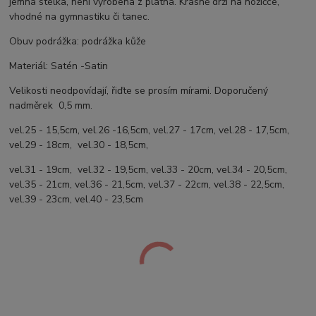
jemná stélka, není vyrobena z plátna. Krásně drží na nožičce,
vhodné na gymnastiku či tanec.
Obuv podrážka: podrážka kůže
Materiál: Satén -Satin
Velikosti neodpovídají, řiďte se prosím mírami. Doporučený
nadměrek 0,5 mm.
vel.25 - 15,5cm, vel.26 -16,5cm, vel.27 - 17cm, vel.28 - 17,5cm,
vel.29 - 18cm, vel.30 - 18,5cm,
vel.31 - 19cm, vel.32 - 19,5cm, vel.33 - 20cm, vel.34 - 20,5cm,
vel.35 - 21cm, vel.36 - 21,5cm, vel.37 - 22cm, vel.38 - 22,5cm,
vel.39 - 23cm, vel.40 - 23,5cm