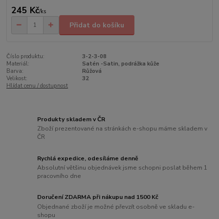
245 Kč
/
ks
Přidat do košíku
Číslo produktu:
3-2-3-08
Materiál:
Satén -Satin, podrážka kůže
Barva:
Růžová
Velikost:
32
Hlídat cenu / dostupnost
Produkty skladem v ČR
Zboží prezentované na stránkách e-shopu máme skladem v
ČR
Rychlá expedice, odesíláme denně
Absolutní většinu objednávek jsme schopni poslat během 1
pracovního dne
Doručení ZDARMA při nákupu nad 1500 Kč
Objednané zboží je možné převzít osobně ve skladu e-
shopu