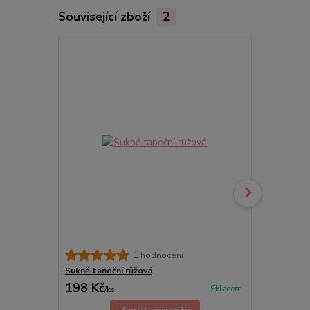
Související zboží
2
1 hodnocení
Sukně taneční růžová
Dětská tane
198 Kč
198 Kč
Skladem
/
ks
/
ks