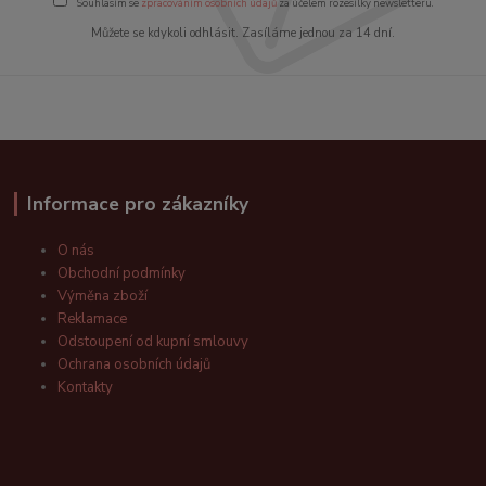
Souhlasím se
zpracováním osobních údajů
za účelem rozesílky newsletteru.
Můžete se kdykoli odhlásit. Zasíláme jednou za 14 dní.
Informace pro zákazníky
O nás
Obchodní podmínky
Výměna zboží
Reklamace
Odstoupení od kupní smlouvy
Ochrana osobních údajů
Kontakty