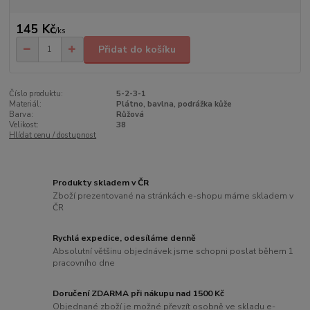
145 Kč
/
ks
Přidat do košíku
Číslo produktu:
5-2-3-1
Materiál:
Plátno, bavlna, podrážka kůže
Barva:
Růžová
Velikost:
38
Hlídat cenu / dostupnost
Produkty skladem v ČR
Zboží prezentované na stránkách e-shopu máme skladem v
ČR
Rychlá expedice, odesíláme denně
Absolutní většinu objednávek jsme schopni poslat během 1
pracovního dne
Doručení ZDARMA při nákupu nad 1500 Kč
Objednané zboží je možné převzít osobně ve skladu e-