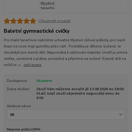
Ohodnotit produkt
Baletní gymnastické cvičky
Pro malé tanečnice nabízíme uchvatné třpytivé růžové piškoty, pro lepší
fixaci na noze mají gumičku přes nárt . Podrážka je dělená, kožená. Je
vhodnější pro menší děti. Napomáhá k udržování stability. Uvnitř je jemná
stélka, vyrobená z plátna, prodyšná a příjemná na nošení. Krásně drží na
nožičce, v...
celý popis
Dostupnost
Skladem
Doba dodání
Zboží Vám můžeme doručit již 13.08.2026 do 18:00.
Stačí, když zboží objednáte nejpozději dnes do
9:00
Velikost obuvi
Nejsme plátci DPH