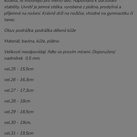
kožená. Je vhodnější pro menší děti. Napomáhá k udržování
stability. Uvnitř je jemná stélka, vyrobená z plátna, prodyšná a
příjemná na nošení. Krásně drží na nožičce, vhodné na gymnastiku či
tanec.
Obuv podrážka: podrážka dělená kůže
Materiál: bavlna, kůže, plátno
Velikosti neodpovídají, řiďte se prosím mírami. Doporučený
nadměrek 0,5 mm.
vel.25 - 15,5cm
vel.26 - 16,3cm
vel.27 - 17,3cm
vel.28 - 18cm
vel.29 - 18,5cm
vel.30 - 19cm,
vel.31 - 19,5cm