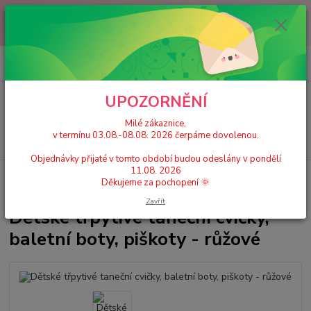
Milé zákaznice, v termínu 03.08.-08.08. 2026 čerpáme dovolenou.
Objednávky přijaté v tomto období budou odeslány v pondělí 11.08.
2026 Děkujeme za pochopení 🌞
0
ks
+420 777 224 390
CZK
za
0 Kč
(Po-Pá, 9-17 hod.)
UPOZORNĚNÍ
Menu
Milé zákaznice,
v termínu 03.08.-08.08. 2026 čerpáme dovolenou.
Hledat
Objednávky přijaté v tomto období budou odeslány v pondělí
11.08. 2026
Úvod
Dětské taneční cvičky a piškoty
Dětské třpytivé taneční cvičky,
Děkujeme za pochopení 🌞
baletní boty, piškoty - růžové
Zavřít
Dětské třpytivé taneční cvičky,
baletní boty, piškoty - růžové