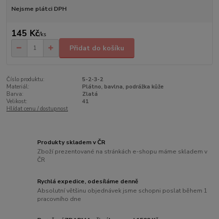
Nejsme plátci DPH
145 Kč
/
ks
Přidat do košíku
Číslo produktu:
5-2-3-2
Materiál:
Plátno, bavlna, podrážka kůže
Barva:
Zlatá
Velikost:
41
Hlídat cenu / dostupnost
Produkty skladem v ČR
Zboží prezentované na stránkách e-shopu máme skladem v
ČR
Rychlá expedice, odesíláme denně
Absolutní většinu objednávek jsme schopni poslat během 1
pracovního dne