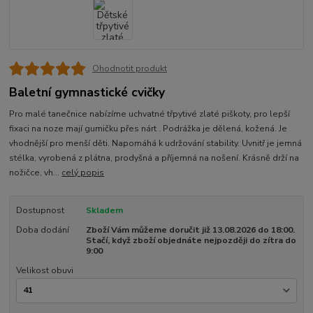
Ohodnotit produkt
Baletní gymnastické cvičky
Pro malé tanečnice nabízíme uchvatné třpytivé zlaté piškoty, pro lepší
fixaci na noze mají gumičku přes nárt . Podrážka je dělená, kožená. Je
vhodnější pro menší děti. Napomáhá k udržování stability. Uvnitř je jemná
stélka, vyrobená z plátna, prodyšná a příjemná na nošení. Krásně drží na
nožičce, vh...
celý popis
Dostupnost
Skladem
Doba dodání
Zboží Vám můžeme doručit již 13.08.2026 do 18:00.
Stačí, když zboží objednáte nejpozději do zítra do
9:00
Velikost obuvi