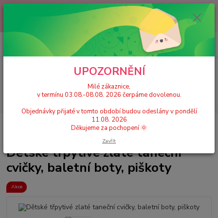
Milé zákaznice, v termínu 03.08.-08.08. 2026 čerpáme dovolenou.
Objednávky přijaté v tomto období budou odeslány v pondělí 11.08.
2026 Děkujeme za pochopení 🌞
0
ks
+420 777 224 390
CZK
za
0 Kč
(Po-Pá, 9-17 hod.)
UPOZORNĚNÍ
Menu
Milé zákaznice,
v termínu 03.08.-08.08. 2026 čerpáme dovolenou.
Hledat
Objednávky přijaté v tomto období budou odeslány v pondělí
11.08. 2026
Úvod
Dětské taneční cvičky a piškoty
Dětské třpytivé zlaté taneční cvičky,
Děkujeme za pochopení 🌞
baletní boty, piškoty
Zavřít
Dětské třpytivé zlaté taneční
cvičky, baletní boty, piškoty
Akce