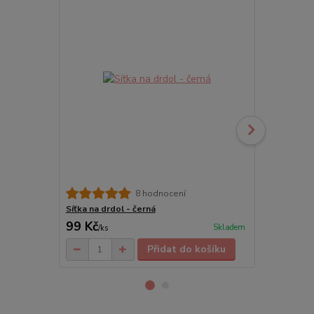
Černé taneč
8 hodnocení
Síťka na drdol - černá
99 Kč
275 Kč
Skladem
/
ks
/
ks
Přidat do košíku