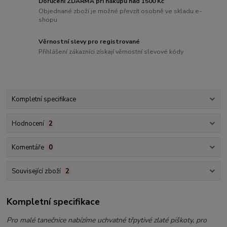
Doručení ZDARMA při nákupu nad 1500 Kč
Objednané zboží je možné převzít osobně ve skladu e-
shopu
Věrnostní slevy pro registrované
Přihlášení zákazníci získají věrnostní slevové kódy
Kompletní specifikace
Hodnocení
2
Komentáře
0
Související zboží
2
Kompletní specifikace
Pro malé tanečnice nabízíme uchvatné třpytivé zlaté piškoty, pro