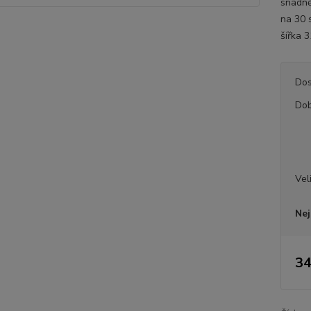
snadně
na 30 
šířka 
Dos
Dob
Vel
Nej
34