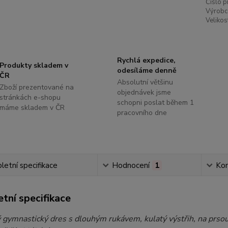
Číslo p
Výrobc
Velikos
Rychlá expedice,
Produkty skladem v
odesíláme denně
ČR
Absolutní většinu
Zboží prezentované na
objednávek jsme
stránkách e-shopu
schopni poslat během 1
máme skladem v ČR
pracovního dne
etní specifikace
Hodnocení
1
Ko
tní specifikace
 gymnastický dres s dlouhým rukávem, kulatý výstřih, na prsou