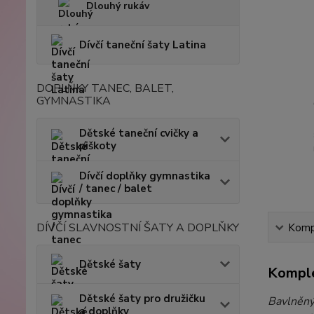
Dlouhý rukáv
Dívčí taneční šaty Latina
DOPLŇKY TANEC, BALET,
GYMNASTIKA
Dětské taneční cvičky a
piškoty
Dívčí doplňky gymnastika
/ tanec / balet
DÍVČÍ SLAVNOSTNÍ ŠATY A DOPLŇKY
Kompl
Dětské šaty
Komple
Dětské šaty pro družičku
Bavlněný
a doplňky