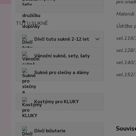
pro snadn
Materiál
TUTU SUKNĚ
Údržba: p
vel.116/
Dívčí tutu sukně 2-12 let
vel.128/
Vánoční sukně, sety, šaty
vel.140/
Sukně pro slečny a dámy
vel.152/
Kostýmy pro KLUKY
Souvise
Dívčí bižuterie