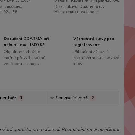
roduktu:
2-3-5-3
Materiál:
bavlna 95%, spandex 5%
e:
Lososová
Délka rukávu:
Dlouhý rukáv
t:
92-158
Hlídat cenu / dostupnost
Doručení ZDARMA při
Věrnostní slevy pro
nákupu nad 1500 Kč
registrované
Objednané zboží je
Přihlášení zákazníci
možné převzít osobně
získají věrnostní slevové
ve skladu e-shopu
kódy
mentáře
0
Související zboží
2
 všitá gumička pro nařasení. Rozepínání mezi nožičkami