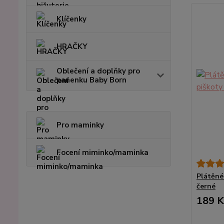
Klíčenky
HRAČKY
Oblečení a doplňky pro
panenku Baby Born
Pro maminky
Focení miminko/maminka
Plátěné
černé
189 K