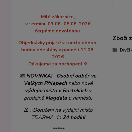
Milé zákaznice,
v termínu 03.08.-08.08. 2026
čerpáme dovolenou.
Zboží 
Objednávky přijaté v tomto období
budou odeslány v pondělí 11.08.
Dívčí
2026
Děkujeme za pochopení 🌞
🆕
NOVINKA!
Osobní odběr ve
Velkých Přílepech
nebo nově
výdejní místo v Roztokách
v
prodejně
Magdala
u náměstí.
🎀✨
Doručení na výdejní místo
ZDARMA do
24 hodin!
*****