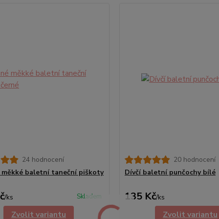
24 hodnocení
20 hodnocení
 měkké baletní taneční piškoty
Dívčí baletní punčochy bílé
č
135 Kč
Skladem
/
ks
/
ks
Zvolit variantu
Zvolit variantu