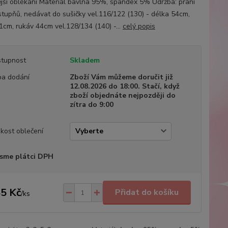
jší oblékání Materiál bavlna 95%, spandex 5% Údržba: praní
stupňů, nedávat do sušičky vel.116/122 (130) - délka 54cm,
31cm, rukáv 44cm vel.128/134 (140) -...
celý popis
tupnost
Skladem
a dodání
Zboží Vám můžeme doručit již
12.08.2026 do 18:00. Stačí, když
zboží objednáte nejpozději do
zítra do 9:00
ikost oblečení
sme plátci DPH
5 Kč
Přidat do košíku
/
ks