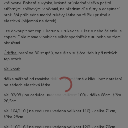
království. Bohatá sukýnka, krásná průhledná vlečka pošitá
stříbrnými sněhovými vločkami, na předním díle flitry a odepínací
brož, 3/4 průhledné modré rukávy, látka na tělíčku pružná a
elastická (příjemná na dotek).
Lze dokoupit set
c
op + koruna + rukavice + žezlo nebo čelenku s
copem. Dále máme v nabídce výběr spodniček tutu nebo se třemi
obručemi.
Údržba:
praní na 30 stupňů, nesušit v sušičce, žehlit při nízkých
teplotách
Velikosti:
délka měřená od ramínka dolů, šířka měřená v klidu, bez natažení,
na zádech elastická látka
Vel.92/98 ( na cedulce uvedena velikost 100) - délka 68cm, šířka
26,5cm
Vel.104/110 ( na cedulce uvedena velikost 110) - délka 71cm,
šířka 28cm
Vel.110/116 ( na cedulce uvedena velikost 120) - délka 76cm,