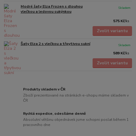
Modré šaty Elza Frozen s dlouhou
Skladem
vlečkou a ledovou sukýnkou
575 Kč
/
ks
Zvolit variantu
Šaty Elza 2 s vlečkou a třpytivou sukní
Skladem
589 Kč
/
ks
Zvolit variantu
Produkty skladem v ČR
Zboží prezentované na stránkách e-shopu máme skladem v
ČR
Rychlá expedice, odesíláme denně
Absolutní většinu objednávek jsme schopni poslat během 1
pracovního dne