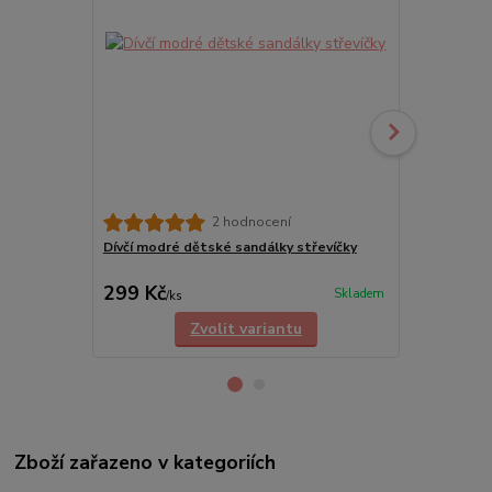
2 hodnocení
Dívčí modré dětské sandálky střevíčky
Paruka ELS
KRÁLOVSTV
299 Kč
298 Kč
Skladem
/
ks
/
ks
Zvolit variantu
Zboží zařazeno v kategoriích