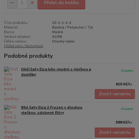
Přidat do košíku
Číslo produktu:
10-1-1-1-0
Materiál:
Bavlna / Polyester / Tyl
Barva:
Modrá
Velikost oblečení:
92/98
Délka rukávu:
Dlouhý rukáv
Hlídat cenu / dostupnost
Podobné produkty
Dívčí šaty Elza bílo-modré s vlečkou a
Skladem
doplňky
615 Kč
/
ks
Zvolit variantu
Bílé šaty Elza 2 Frozen s dlouhou
Skladem
vlečkou, zdobené flitry
598 Kč
/
ks
Zvolit variantu