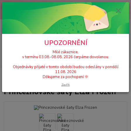
Milé zákaznice, v termínu 03.08.-08.08. 2026 čerpáme dovolenou.
Objednávky přijaté v tomto období budou odeslány v pondělí 11.08.
2026 Děkujeme za pochopení 🌞
0
ks
+420 777 224 390
CZK
za
0 Kč
(Po-Pá, 9-17 hod.)
UPOZORNĚNÍ
Menu
Milé zákaznice,
v termínu 03.08.-08.08. 2026 čerpáme dovolenou.
Hledat
Objednávky přijaté v tomto období budou odeslány v pondělí
11.08. 2026
Úvod
Dětské karnevalové kostýmy / Princeznovské šaty, doplňky
Děkujeme za pochopení 🌞
Princeznovské šaty Elza Frozen
Zavřít
Princeznovské šaty Elza Frozen