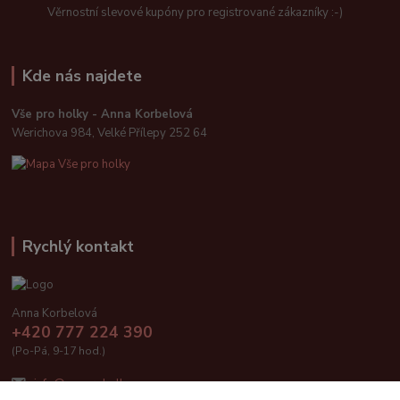
Věrnostní slevové kupóny pro registrované zákazníky :-)
Kde nás najdete
Vše pro holky - Anna Korbelová
Werichova 984, Velké Přílepy 252 64
Rychlý kontakt
Anna Korbelová
+420 777 224 390
(Po-Pá, 9-17 hod.)
info@vseproholky.cz