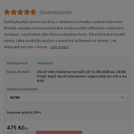
Ohodnotit produkt
Šatičky/kostým princezna Elza z oblíbené pohádky Ledové království.
Bohatá sukýnka, krásná průhledná vlečka pošitá stříbrnými sněhovými
vločkami, na předním díle flitry a odepínací brož, 3/4 průhledné modré
rukávy, látka na tělíčku pružná a elastická (příjemná na dotek). Lze
dokoupit set cop + korun...
celý popis
Dostupnost
Skladem
Doba dodání
Zboží Vám můžeme doručit již 12.08.2026 do 18:00.
Stačí, když zboží objednáte nejpozději do zítra do
9:00
Velikost oblečení
Nejsme plátci DPH
475 Kč
/
ks