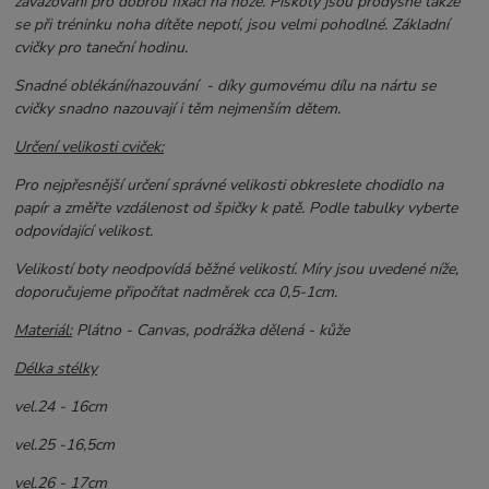
zavazovaní pro dobrou fixaci na noze. Piškoty jsou prodyšné takže
se při tréninku noha dítěte nepotí, jsou velmi pohodlné. Základní
cvičky pro taneční hodinu.
Snadné oblékání/nazouvání - d
íky gumovému dílu na nártu se
cvičky snadno nazouvají i těm nejmenším dětem.
Určení velikosti cviček:
Pro nejpřesnější určení správné velikosti obkreslete chodidlo na
papír a změřte vzdálenost od špičky k patě. Podle tabulky vyberte
odpovídající velikost.
Velikostí boty neodpovídá běžné velikostí. Míry jsou uvedené níže,
doporučujeme připočítat nadměrek cca 0,5-1cm.
Materiál:
Plátno - Canvas, podrážka dělená - kůže
Délka stélky
vel.24 - 16cm
vel.25 -16,5cm
vel.26 - 17cm