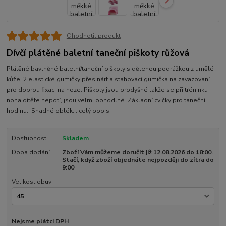
Ohodnotit produkt
Dívčí plátěné baletní taneční piškoty růžová
Plátěné bavlněné baletní/taneční piškoty s dělenou podrážkou z umělé
kůže, 2 elastické gumičky přes nárt a stahovací gumička na zavazovaní
pro dobrou fixaci na noze. Piškoty jsou prodyšné takže se při tréninku
noha dítěte nepotí, jsou velmi pohodlné. Základní cvičky pro taneční
hodinu. Snadné oblék...
celý popis
Dostupnost
Skladem
Doba dodání
Zboží Vám můžeme doručit již 12.08.2026 do 18:00.
Stačí, když zboží objednáte nejpozději do zítra do
9:00
Velikost obuvi
Nejsme plátci DPH