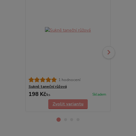
1 hodnocení
Sukně taneční růžová
Dívčí baletn
198 Kč
135 Kč
Skladem
/
ks
/
ks
Zvolit variantu