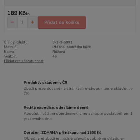
189 Kč
/
ks
Přidat do košíku
Číslo produktu:
3-1-2-5991
Materiál:
Plátno, podrážka kůže
Barva:
Růžová
Velikost:
45
Hlídat cenu / dostupnost
Produkty skladem v ČR
Zboží prezentované na stránkách e-shopu máme skladem v
ČR
Rychlá expedice, odesíláme denně
Absolutní většinu objednávek jsme schopni poslat během 1
pracovního dne
Doručení ZDARMA při nákupu nad 1500 Kč
Objednané zboží je možné převzít osobně ve skladu e-