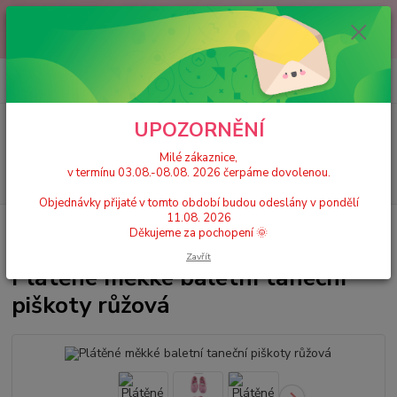
Milé zákaznice, v termínu 03.08.-08.08. 2026 čerpáme dovolenou.
Objednávky přijaté v tomto období budou odeslány v pondělí 11.08.
2026 Děkujeme za pochopení 🌞
0
ks
+420 777 224 390
CZK
za
0 Kč
(Po-Pá, 9-17 hod.)
UPOZORNĚNÍ
Menu
Milé zákaznice,
v termínu 03.08.-08.08. 2026 čerpáme dovolenou.
Hledat
Objednávky přijaté v tomto období budou odeslány v pondělí
11.08. 2026
Úvod
Dětské taneční cvičky a piškoty
Plátěné měkké baletní taneční
Děkujeme za pochopení 🌞
piškoty růžová
Zavřít
Plátěné měkké baletní taneční
piškoty růžová