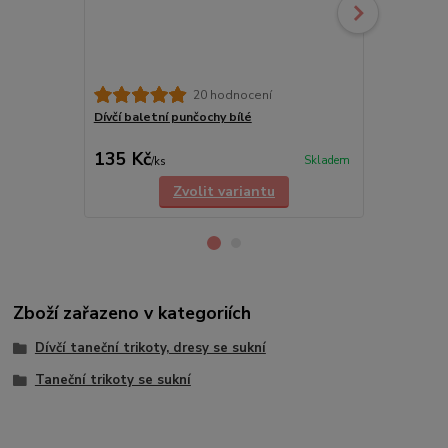
20 hodnocení
Dívčí baletní punčochy bílé
Dětské tane
okolo kotník
135 Kč
215 Kč
Skladem
/
ks
/
ks
Zvolit variantu
Zboží zařazeno v kategoriích
Dívčí taneční trikoty, dresy se sukní
Taneční trikoty se sukní