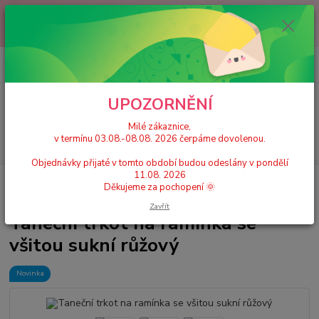
Milé zákaznice, v termínu 03.08.-08.08. 2026 čerpáme dovolenou.
Objednávky přijaté v tomto období budou odeslány v pondělí 11.08.
2026 Děkujeme za pochopení 🌞
0
ks
+420 777 224 390
CZK
za
0 Kč
(Po-Pá, 9-17 hod.)
UPOZORNĚNÍ
Menu
Milé zákaznice,
v termínu 03.08.-08.08. 2026 čerpáme dovolenou.
Hledat
Objednávky přijaté v tomto období budou odeslány v pondělí
11.08. 2026
Úvod
Dívčí taneční trikoty, dresy se sukní
Taneční trikoty se sukní
Děkujeme za pochopení 🌞
Taneční trkot na ramínka se všitou sukní růžový
Zavřít
Taneční trkot na ramínka se
všitou sukní růžový
Novinka