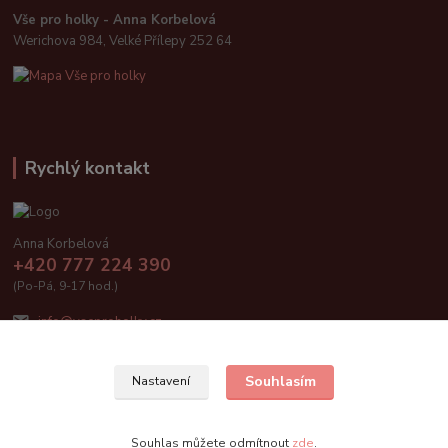
Vše pro holky - Anna Korbelová
Werichova 984, Velké Přílepy 252 64
Rychlý kontakt
Anna Korbelová
+420 777 224 390
(Po-Pá, 9-17 hod.)
info@vseproholky.cz
Souhlasím
Nastavení
Vše pro holky 2019
Souhlas můžete odmítnout
zde
.