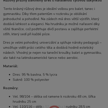
Růžový pružný bavlněný dres s nařasenou tylovou sukýnkou
Tento krásný růžový dres je ideální volbou pro balet, tanec i
gymnastiku. Díky třem patentům v rozkroku je oblékání
jednoduché a pohodlné. Na zádech má dres větší výstřih, který
dodává lehkost a eleganci. Na hrudníku je možné nařasení díky
všité tkaničce, což podtrhuje dívčí postavu a zajišťuje perfektní
střih, který sedí při každé póze.
Dres je velmi pohodlný, univerzální a splňuje nároky pedagogů –
umožňuje vidět práci celého těla a dodává hodině estetický
nádech. Vhodný je nejen na taneční kroužky, balet a gymnastiku,
ale také na latinskoamerické tance nebo aerobic.
Materiál:
Dres: 95 % bavlna, 5 % lycra
Sukně: 100 % polyester
Rozměry:
Vel. 98/104 – délka od ramene k rozkroku 48 cm, šířka
hrudníku 25 cm
Vel. 110/116 – délka 52 cm, šířka hrudníku 28,5 cm