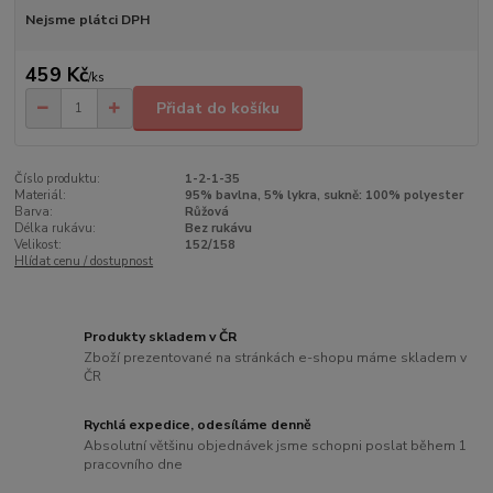
Nejsme plátci DPH
459 Kč
/
ks
Přidat do košíku
Číslo produktu:
1-2-1-35
Materiál:
95% bavlna, 5% lykra, sukně: 100% polyester
Barva:
Růžová
Délka rukávu:
Bez rukávu
Velikost:
152/158
Hlídat cenu / dostupnost
Produkty skladem v ČR
Zboží prezentované na stránkách e-shopu máme skladem v
ČR
Rychlá expedice, odesíláme denně
Absolutní většinu objednávek jsme schopni poslat během 1
pracovního dne