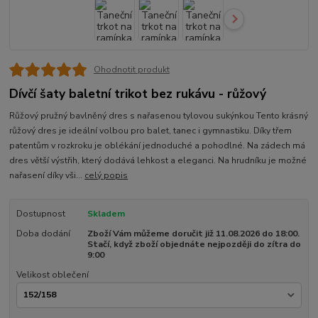
Ohodnotit produkt
Dívčí šaty baletní trikot bez rukávu - růžový
Růžový pružný bavlněný dres s nařasenou tylovou sukýnkou Tento krásný
růžový dres je ideální volbou pro balet, tanec i gymnastiku. Díky třem
patentům v rozkroku je oblékání jednoduché a pohodlné. Na zádech má
dres větší výstřih, který dodává lehkost a eleganci. Na hrudníku je možné
nařasení díky vši...
celý popis
Dostupnost
Skladem
Doba dodání
Zboží Vám můžeme doručit již 11.08.2026 do 18:00.
Stačí, když zboží objednáte nejpozději do zítra do
9:00
Velikost oblečení