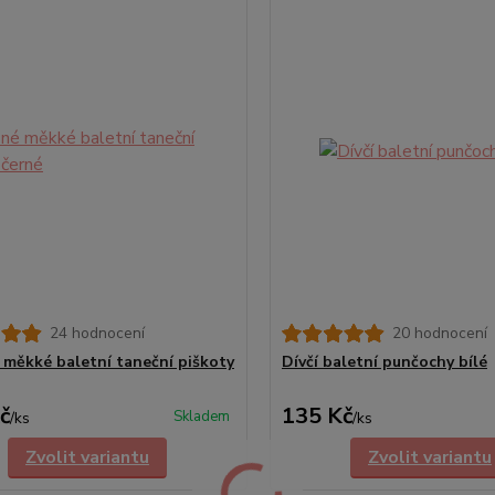
24 hodnocení
20 hodnocení
 měkké baletní taneční piškoty
Dívčí baletní punčochy bílé
č
135 Kč
Skladem
/
ks
/
ks
Zvolit variantu
Zvolit variantu