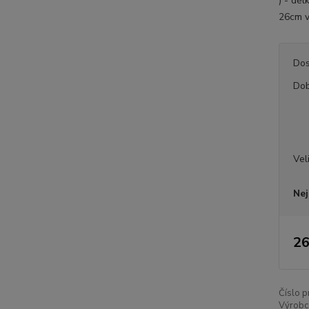
) - dél
26cm ve
Dos
Dob
Vel
Nej
26
Číslo p
Výrobc