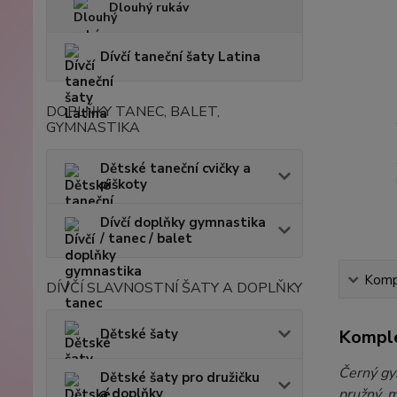
Dlouhý rukáv
Dívčí taneční šaty Latina
DOPLŇKY TANEC, BALET,
GYMNASTIKA
Dětské taneční cvičky a
piškoty
Dívčí doplňky gymnastika
/ tanec / balet
Kompl
DÍVČÍ SLAVNOSTNÍ ŠATY A DOPLŇKY
Dětské šaty
Komple
Černý gym
Dětské šaty pro družičku
a doplňky
pružný, 