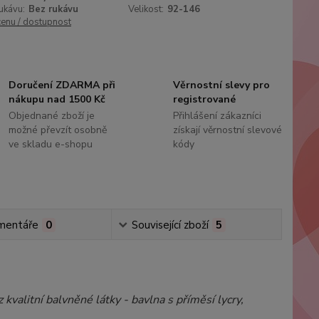
ukávu:
Bez rukávu
Velikost:
92-146
cenu / dostupnost
Doručení ZDARMA při
Věrnostní slevy pro
nákupu nad 1500 Kč
registrované
Objednané zboží je
Přihlášení zákazníci
možné převzít osobně
získají věrnostní slevové
ve skladu e-shopu
kódy
mentáře
0
Související zboží
5
 kvalitní balvněné látky - bavlna s příměsí lycry,