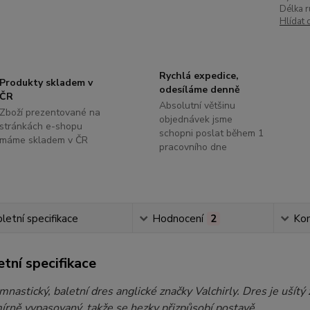
Délka r
Hlídat 
Rychlá expedice,
Produkty skladem v
odesíláme denně
ČR
Absolutní většinu
Zboží prezentované na
objednávek jsme
stránkách e-shopu
schopni poslat během 1
máme skladem v ČR
pracovního dne
etní specifikace
Hodnocení
2
Ko
tní specifikace
nastický, baletní dres anglické značky Valchirly. Dres je ušítý z
mírně vypasovaný, takže se hezky přizpůsobí postavě.