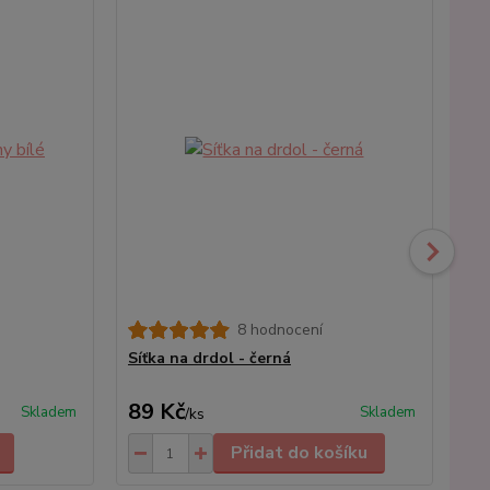
8 hodnocení
Síťka na drdol - černá
Dě
89 Kč
1
Skladem
Skladem
/
ks
Přidat do košíku