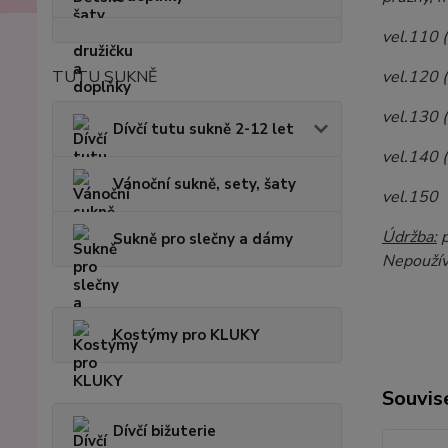
vel.110 
TUTU SUKNĚ
vel.120 
vel.130 
Dívčí tutu sukně 2-12 let
vel.140 
Vánoční sukně, sety, šaty
vel.150 
Údržba:
p
Sukně pro slečny a dámy
Nepoužíve
Kostýmy pro KLUKY
Souvise
Dívčí bižuterie