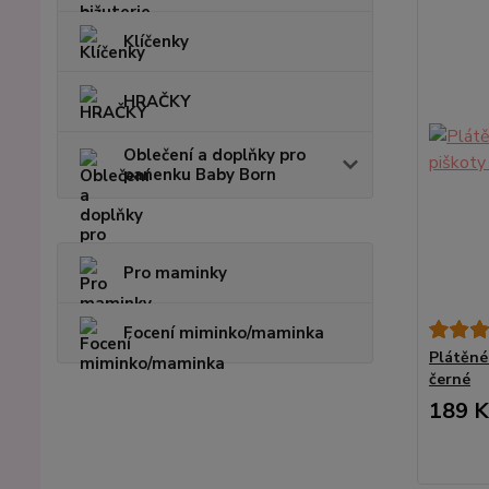
Klíčenky
HRAČKY
Oblečení a doplňky pro
panenku Baby Born
Pro maminky
Focení miminko/maminka
Plátěné
černé
189 K