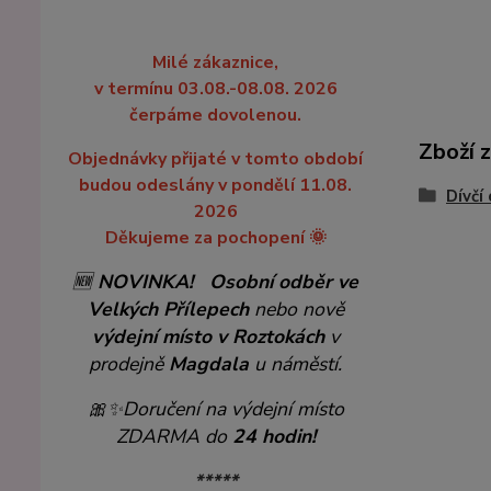
Milé zákaznice,
v termínu 03.08.-08.08. 2026
čerpáme dovolenou.
Zboží 
Objednávky přijaté v tomto období
budou odeslány v pondělí 11.08.
Dívčí
2026
Děkujeme za pochopení 🌞
🆕
NOVINKA!
Osobní odběr ve
Velkých Přílepech
nebo nově
výdejní místo v Roztokách
v
prodejně
Magdala
u náměstí.
🎀✨
Doručení na výdejní místo
ZDARMA do
24 hodin!
*****