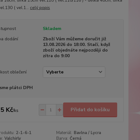
ka 16cm, šířka 25cm vel.120 ( vel.110/116 ) - délka 48cm, šířka
l.130 ( vel.1...
celý popis
tupnost
Skladem
a dodání
Zboží Vám můžeme doručit již
13.08.2026 do 18:00. Stačí, když
zboží objednáte nejpozději do
zítra do 9:00
ikost oblečení
sme plátci DPH
5 Kč
Přidat do košíku
/
ks
roduktu:
2-1-6-1
Materiál:
Bavlna / Lycra
e:
Valchirly
Barva:
Černá