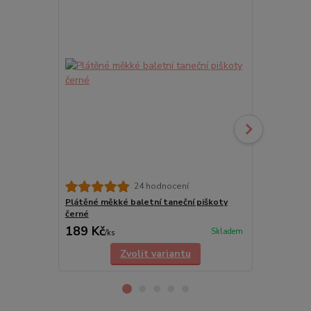
24 hodnocení
Plátěné měkké baletní taneční piškoty
Dívčí baletn
černé
189 Kč
135 Kč
Skladem
/
ks
/
ks
Zvolit variantu