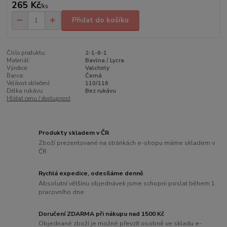
265 Kč
/
ks
Přidat do košíku
Číslo produktu:
2-1-6-1
Materiál:
Bavlna / Lycra
Výrobce:
Valchirly
Barva:
Černá
Velikost oblečení:
110/116
Délka rukávu:
Bez rukávu
Hlídat cenu / dostupnost
Produkty skladem v ČR
Zboží prezentované na stránkách e-shopu máme skladem v
ČR
Rychlá expedice, odesíláme denně
Absolutní většinu objednávek jsme schopni poslat během 1
pracovního dne
Doručení ZDARMA při nákupu nad 1500 Kč
Objednané zboží je možné převzít osobně ve skladu e-