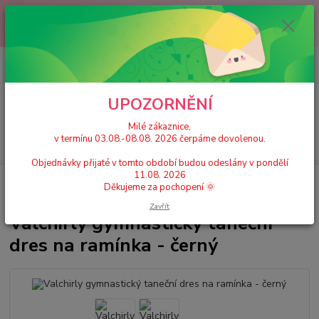
Milé zákaznice, v termínu 03.08.-08.08. 2026 čerpáme dovolenou.
Objednávky přijaté v tomto období budou odeslány v pondělí 11.08.
2026 Děkujeme za pochopení 🌞
0
ks
+420 777 224 390
CZK
za
0 Kč
(Po-Pá, 9-17 hod.)
UPOZORNĚNÍ
Menu
Milé zákaznice,
v termínu 03.08.-08.08. 2026 čerpáme dovolenou.
Hledat
Objednávky přijaté v tomto období budou odeslány v pondělí
11.08. 2026
Úvod
Dívčí dresy, trikoty
Valchirly gymnastický taneční dres na ramínka
Děkujeme za pochopení 🌞
- černý
Zavřít
Valchirly gymnastický taneční
dres na ramínka - černý