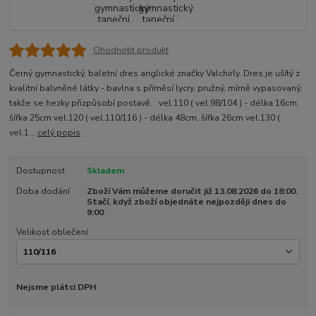
Ohodnotit produkt
Černý gymnastický, baletní dres anglické značky Valchirly. Dres je ušítý z
kvalitní balvněné látky - bavlna s příměsí lycry, pružný, mírně vypasovaný,
takže se hezky přizpůsobí postavě. vel.110 ( vel.98/104 ) - délka 16cm,
šířka 25cm vel.120 ( vel.110/116 ) - délka 48cm, šířka 26cm vel.130 (
vel.1...
celý popis
Dostupnost
Skladem
Doba dodání
Zboží Vám můžeme doručit již 13.08.2026 do 18:00.
Stačí, když zboží objednáte nejpozději dnes do
9:00
Velikost oblečení
Nejsme plátci DPH