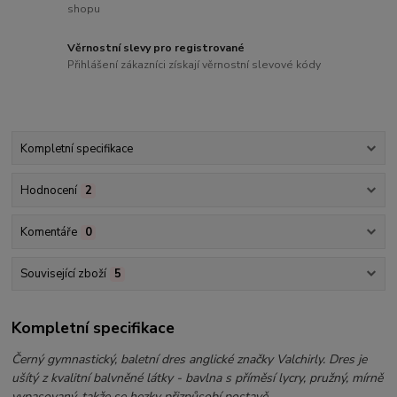
shopu
Věrnostní slevy pro registrované
Přihlášení zákazníci získají věrnostní slevové kódy
Kompletní specifikace
Hodnocení
2
Komentáře
0
Související zboží
5
Kompletní specifikace
Černý gymnastický, baletní dres anglické značky Valchirly. Dres je
ušítý z kvalitní balvněné látky - bavlna s příměsí lycry, pružný, mírně
vypasovaný, takže se hezky přizpůsobí postavě.