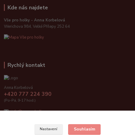
Kde nás najdete
Vše pro holky - Anna Korbelová
Werichova 984, Velké Přílepy 252 64
Rychlý kontakt
Anna Korbelová
+420 777 224 390
(Po-Pá, 9-17 hod.)
info@vseproholky.cz
Souhlasím
Nastavení