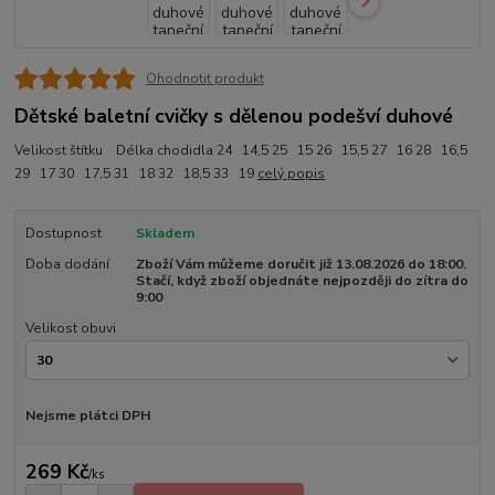
Ohodnotit produkt
Dětské baletní cvičky s dělenou podešví duhové
Velikost štítku Délka chodidla 24 14,5 25 15 26 15,5 27 16 28 16,5
29 17 30 17,5 31 18 32 18,5 33 19
celý popis
Dostupnost
Skladem
Doba dodání
Zboží Vám můžeme doručit již 13.08.2026 do 18:00.
Stačí, když zboží objednáte nejpozději do zítra do
9:00
Velikost obuvi
Nejsme plátci DPH
269 Kč
/
ks