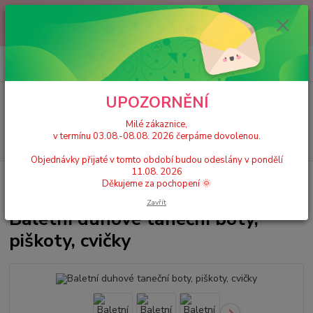
Milé zákaznice, v termínu 03.08.-08.08. 2026 čerpáme dovolenou.
Objednávky přijaté v tomto období budou odeslány v pondělí 11.08.
2026 Děkujeme za pochopení 🌞
0
ks
+420 777 224 390
CZK
za
0 Kč
(Po-Pá, 9-17 hod.)
UPOZORNĚNÍ
Menu
Milé zákaznice,
v termínu 03.08.-08.08. 2026 čerpáme dovolenou.
Hledat
Objednávky přijaté v tomto období budou odeslány v pondělí
11.08. 2026
Úvod
Dětské taneční cvičky a piškoty
Baletní duhové taneční boty,
Děkujeme za pochopení 🌞
piškoty, cvičky
Zavřít
Baletní duhové taneční boty,
piškoty, cvičky