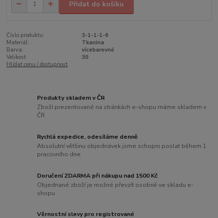
Přidat do košíku
Číslo produktu:
3-1-1-1-6
Materiál:
Tkanina
Barva:
vícebarevné
Velikost:
30
Hlídat cenu / dostupnost
Produkty skladem v ČR
Zboží prezentované na stránkách e-shopu máme skladem v
ČR
Rychlá expedice, odesíláme denně
Absolutní většinu objednávek jsme schopni poslat během 1
pracovního dne
Doručení ZDARMA při nákupu nad 1500 Kč
Objednané zboží je možné převzít osobně ve skladu e-
shopu
Věrnostní slevy pro registrované