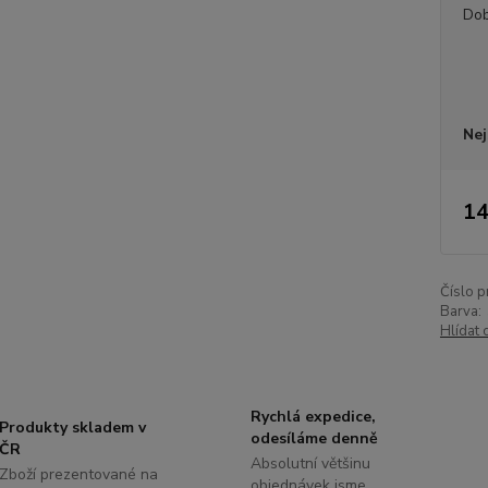
Dob
Nej
14
Číslo p
Barva:
Hlídat 
Rychlá expedice,
Produkty skladem v
odesíláme denně
ČR
Absolutní většinu
Zboží prezentované na
objednávek jsme