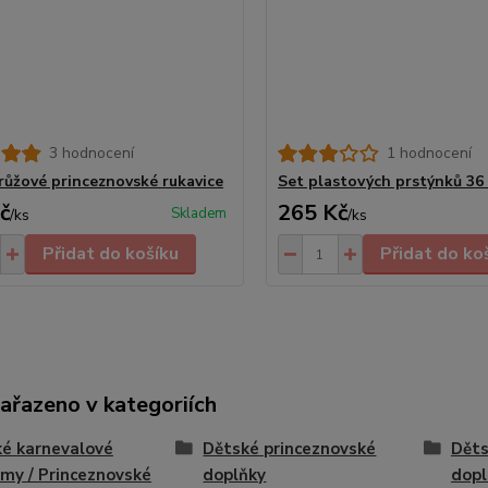
3 hodnocení
1 hodnocení
růžové princeznovské rukavice
Set plastových prstýnků 36 
č
265 Kč
Skladem
/
ks
/
ks
Přidat do košíku
Přidat do ko
zařazeno v kategoriích
é karnevalové
Dětské princeznovské
Děts
my / Princeznovské
doplňky
dopl