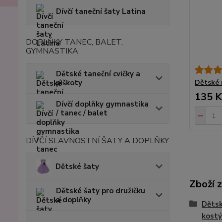
Dívčí taneční šaty Latina
DOPLŇKY TANEC, BALET,
GYMNASTIKA
Dětské taneční cvičky a
Dětské 
piškoty
135 K
Dívčí doplňky gymnastika
/ tanec / balet
DÍVČÍ SLAVNOSTNÍ ŠATY A DOPLŇKY
Dětské šaty
Zboží 
Dětské šaty pro družičku
a doplňky
Dětsk
kostý