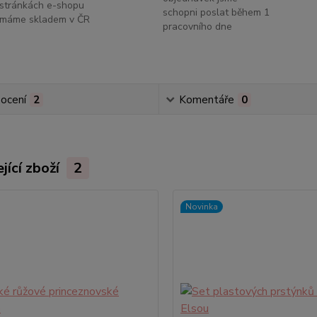
stránkách e-shopu
schopni poslat během 1
máme skladem v ČR
pracovního dne
ocení
2
Komentáře
0
jící zboží
2
Novinka