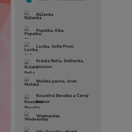
Růženka
Popelka, Elka
Locika, Sofie První
Kráska Bella, Sněhurka,
Unicorn
Mořská panna, Ariel
Kouzelná Beruška a Černý
kocour
Wednesday
Víla Zvonilka, Motýl