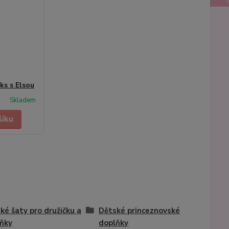
ks s Elsou
Skladem
šíku
ké šaty pro družičku a
Dětské princeznovské
ňky
doplňky