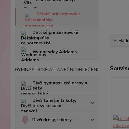
Dětské princeznovské
doplňky
Dětské princeznovské
doplňky
Hodn
Wednesday Addams
Souvise
GYMNASTICKÉ A TANEČNÍ OBLEČENÍ
Dívčí gymnastické dresy a
sety
Dívčí taneční trikoty,
dresy se sukní
Dívčí dresy, trikoty