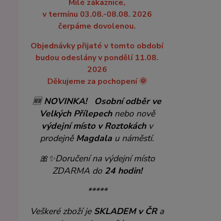
Milé zákaznice,
v termínu 03.08.-08.08. 2026
čerpáme dovolenou.
Objednávky přijaté v tomto období
budou odeslány v pondělí 11.08.
2026
Děkujeme za pochopení 🌞
🆕
NOVINKA!
Osobní odběr ve
Velkých Přílepech
nebo nově
výdejní místo v Roztokách
v
prodejně
Magdala
u náměstí.
🎀✨
Doručení na výdejní místo
ZDARMA do
24 hodin!
*****
Veškeré zboží je
SKLADEM v ČR
a