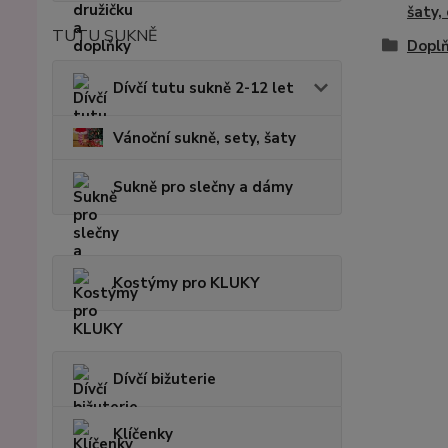
šaty,
TUTU SUKNĚ
Doplň
Dívčí tutu sukně 2-12 let
Vánoční sukně, sety, šaty
Sukně pro slečny a dámy
Kostýmy pro KLUKY
Dívčí bižuterie
Klíčenky