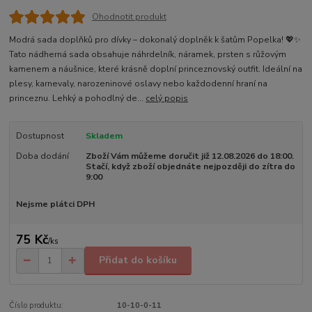
Ohodnotit produkt
Modrá sada doplňků pro dívky – dokonalý doplněk k šatům Popelka! 💖✨
Tato nádherná sada obsahuje náhrdelník, náramek, prsten s růžovým
kamenem a náušnice, které krásně doplní princeznovský outfit. Ideální na
plesy, karnevaly, narozeninové oslavy nebo každodenní hraní na
princeznu. Lehký a pohodlný de...
celý popis
Dostupnost
Skladem
Doba dodání
Zboží Vám můžeme doručit již 12.08.2026 do 18:00.
Stačí, když zboží objednáte nejpozději do zítra do
9:00
Nejsme plátci DPH
75 Kč
/
ks
Přidat do košíku
Číslo produktu:
10-10-0-11