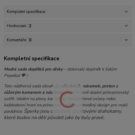
Kompletní specifikace
Hodnocení
2
Komentáře
0
Kompletní specifikace
Modrá sada doplňků pro dívky
– dokonalý doplněk k šatům
Popelka! 💖✨
Tato nádherná sada obsahuje
náhrdelník, náramek, prsten s
růžovým kamenem a náušnice
, které krásně doplní princeznovský
outfit. Ideální na plesy, karnevaly, narozeninové oslavy nebo
každodenní hraní na princeznu. Lehký a pohodlný design pro malé
Šperky jsou ozdobeny plastovými drahokamy,
parádnice.
které budou na děti působit jako by byly pravé.