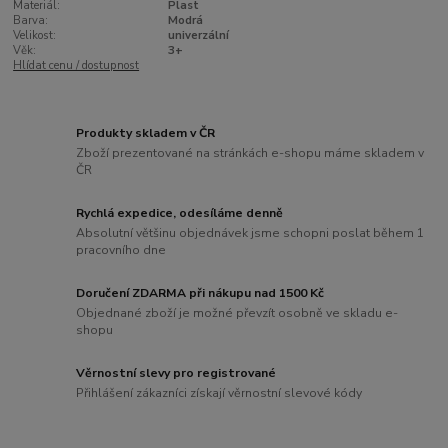
Materiál:
Plast
Barva:
Modrá
Velikost:
univerzální
Věk:
3+
Hlídat cenu / dostupnost
Produkty skladem v ČR
Zboží prezentované na stránkách e-shopu máme skladem v
ČR
Rychlá expedice, odesíláme denně
Absolutní většinu objednávek jsme schopni poslat během 1
pracovního dne
Doručení ZDARMA při nákupu nad 1500 Kč
Objednané zboží je možné převzít osobně ve skladu e-
shopu
Věrnostní slevy pro registrované
Přihlášení zákazníci získají věrnostní slevové kódy