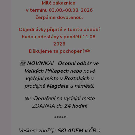
Milé zákaznice,
v termínu 03.08.-08.08. 2026
čerpáme dovolenou.
Objednávky přijaté v tomto období
budou odeslány v pondělí 11.08.
2026
Děkujeme za pochopení 🌞
🆕
NOVINKA!
Osobní odběr ve
Velkých Přílepech
nebo nově
výdejní místo v Roztokách
v
prodejně
Magdala
u náměstí.
🎀✨
Doručení na výdejní místo
ZDARMA do
24 hodin!
*****
Veškeré zboží je
SKLADEM v ČR
a