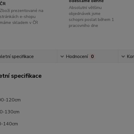
odesíláme denně
ČR
Absolutní většinu
Zboží prezentované na
objednávek jsme
stránkách e-shopu
schopni poslat během 1
máme skladem v ČR
pracovního dne
etní specifikace
Hodnocení
0
Ko
tní specifikace
100-120cm
20-130cm
30-140cm