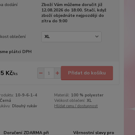
a dodání
Zboží Vám můžeme doručit již
12.08.2026 do 18:00. Stačí, když
zboží objednáte nejpozději do
zítra do 9:00
ikost oblečení
sme plátci DPH
5 Kč
Přidat do košíku
/
ks
roduktu:
10-9-6-1-4
Materiál:
100 % polyester
Černá
Velikost oblečení:
XL
ukávu:
Dlouhý rukáv
Hlídat cenu / dostupnost
Doručení ZDARMA při
Věrnostní slevy pro