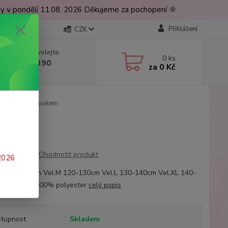
ny v pondělí 11.08. 2026 Děkujeme za pochopení 🌞
Přihlášení
CZK
 si rady? Zavolejte.
0
ks
 777 224 390
za
0 Kč
, 9-17 hod.)
 pirát s kloboukem
Ohodnotit produkt
 2026
 100-120cm Vel.M 120-130cm Vel.L 130-140cm Vel.XL 140-
Materiál: 100% polyester
celý popis
tupnost
Skladem