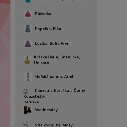
Růženka
Popelka, Elka
Locika, Sofie První
Kráska Bella, Sněhurka,
Unicorn
Mořská panna, Ariel
Kouzelná Beruška a Černý
kocour
Wednesday
Víla Zvonilka, Motýl