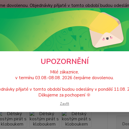
páme dovolenou. Objednávky přijaté v tomto období budou odeslá
dní podmínky
Spokojenost zákazníků
Kontakty
Nevíte
Hledat
+420
(Po-Pá
ětské karnevalové kostýmy / Princeznovské šaty, doplňky
Dětský kostým
UPOZORNĚNÍ
ký kostým pirát s kloboukem
Milé zákaznice,
v termínu 03.08.-08.08. 2026 čerpáme dovolenou.
dnávky přijaté v tomto období budou odeslány v pondělí 11.08.
Děkujeme za pochopení 🌞
Vel. S
Zavřít
150cm 
Dos