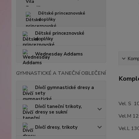
Dětské princeznovské
doplňky
Dětské princeznovské
doplňky
Wednesday Addams
Kompl
GYMNASTICKÉ A TANEČNÍ OBLEČENÍ
Komple
Dívčí gymnastické dresy a
sety
Vel. S 
Dívčí taneční trikoty,
dresy se sukní
Vel.M 1
Dívčí dresy, trikoty
Vel.L 1