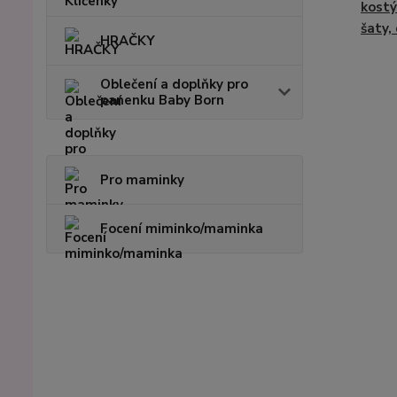
kostý
šaty,
HRAČKY
Oblečení a doplňky pro
panenku Baby Born
Pro maminky
Focení miminko/maminka