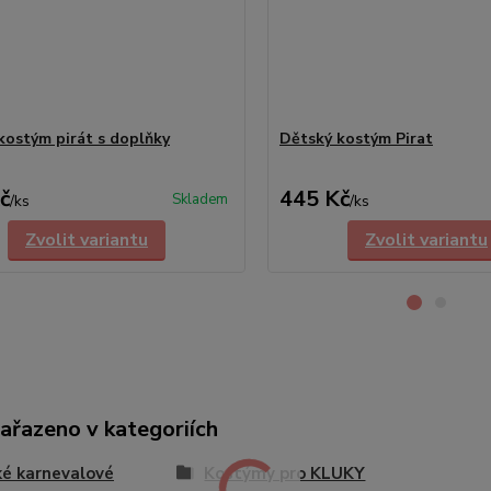
kostým pirát s doplňky
Dětský kostým Pirat
č
445 Kč
Skladem
/
ks
/
ks
Zvolit variantu
Zvolit variantu
zařazeno v kategoriích
é karnevalové
Kostýmy pro KLUKY