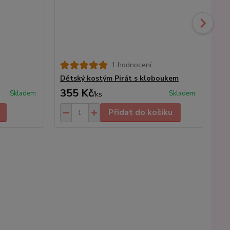
1 hodnocení
Dě
Dětský kostým Pirát s kloboukem
355 Kč
3
Skladem
Skladem
/
ks
Přidat do košíku