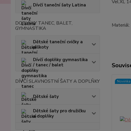
Vel.XL 
Dívčí taneční šaty Latina
DOPLŇKY TANEC, BALET,
Materiál
GYMNASTIKA
Dětské taneční cvičky a
piškoty
Dívčí doplňky gymnastika
Souvise
/ tanec / balet
DÍVČÍ SLAVNOSTNÍ ŠATY A DOPLŇKY
Novinka
Dětské šaty
Dětské šaty pro družičku
a doplňky