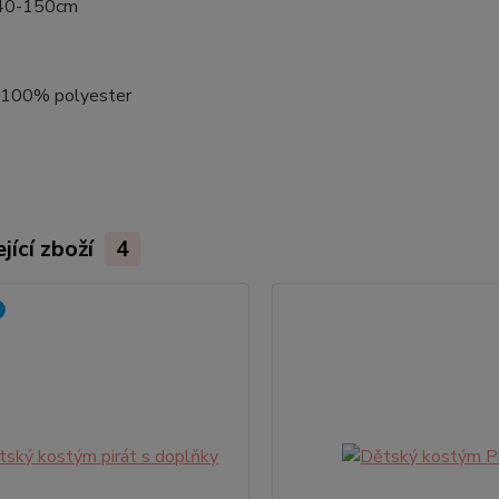
140-150cm
: 100% polyester
jící zboží
4