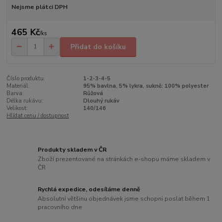
Nejsme plátci DPH
465 Kč
/
ks
Přidat do košíku
Číslo produktu:
1-2-3-4-5
Materiál:
95% bavlna, 5% lykra, sukně: 100% polyester
Barva:
Růžová
Délka rukávu:
Dlouhý rukáv
Velikost:
140/146
Hlídat cenu / dostupnost
Produkty skladem v ČR
Zboží prezentované na stránkách e-shopu máme skladem v
ČR
Rychlá expedice, odesíláme denně
Absolutní většinu objednávek jsme schopni poslat během 1
pracovního dne