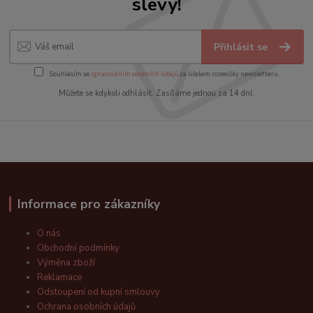
slevy!
Přihlásit se
Souhlasím se
zpracováním osobních údajů
za účelem rozesílky newsletteru.
Můžete se kdykoli odhlásit. Zasíláme jednou za 14 dní.
Informace pro zákazníky
O nás
Obchodní podmínky
Výměna zboží
Reklamace
Odstoupení od kupní smlouvy
Ochrana osobních údajů