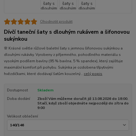
Ohodnotit produkt
Dívčí taneční šaty s dlouhým rukávem a šifonovou
sukýnkou
🌸 Krásné světle růžové baletní šaty s jemnou šifonovou sukýnkou a
dlouhými rukávky. Vyrobeny z příjemného, pohodlného materiálu s
vysokým podílem bavlny (95 % bavlna, 5 % spandex), který zajišťuje
maximální komfort při pohybu. Sukýnka je ozdobena třpytivými
hvězdičkami, které dodávají šatům kouzelný...
celý popis
Dostupnost
Skladem
Doba dodání
Zboží Vám můžeme doručit již 13.08.2026 do 18:00.
Stačí, když zboží objednáte nejpozději do zítra do
9:00
Velikost oblečení