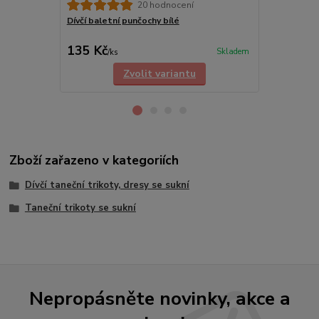
20 hodnocení
Dívčí baletní punčochy bílé
Síťka na drd
135 Kč
99 Kč
Skladem
/
ks
/
ks
Zvolit variantu
Zboží zařazeno v kategoriích
Dívčí taneční trikoty, dresy se sukní
Taneční trikoty se sukní
Nepropásněte novinky, akce a