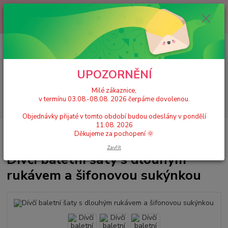
Milé zákaznice, v termínu 03.08.-08.08. 2026 čerpáme dovolenou.
Objednávky přijaté v tomto období budou odeslány v pondělí 11.08.
2026 Děkujeme za pochopení 🌞
0
ks
+420 777 224 390
CZK
za
0 Kč
(Po-Pá, 9-17 hod.)
UPOZORNĚNÍ
Menu
Milé zákaznice,
v termínu 03.08.-08.08. 2026 čerpáme dovolenou.
Hledat
Objednávky přijaté v tomto období budou odeslány v pondělí
11.08. 2026
Úvod
Dívčí taneční trikoty, dresy se sukní
Dívčí baletní šaty s dlouhým
Děkujeme za pochopení 🌞
rukávem a šifonovou sukýnkou
Zavřít
Dívčí baletní šaty s dlouhým
rukávem a šifonovou sukýnkou