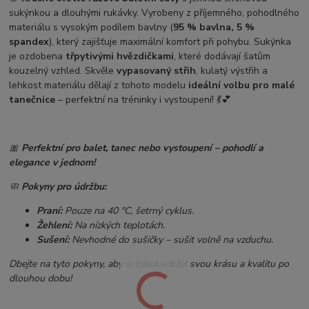
sukýnkou a dlouhými rukávky. Vyrobeny z příjemného, pohodlného
materiálu s vysokým podílem bavlny (
95 % bavlna, 5 %
spandex
), který zajišťuje maximální komfort při pohybu. Sukýnka
je ozdobena
třpytivými hvězdičkami
, které dodávají šatům
kouzelný vzhled. Skvěle
vypasovaný střih
, kulatý výstřih a
lehkost materiálu dělají z tohoto modelu
ideální volbu pro malé
tanečnice
– perfektní na tréninky i vystoupení! 💃💕
🎀
Perfektní pro balet, tanec nebo vystoupení – pohodlí a
elegance v jednom!
🧼
Pokyny pro údržbu:
Praní:
Pouze na 40 °C, šetrný cyklus.
Žehlení:
Na nízkých teplotách.
Sušení:
Nevhodné do sušičky – sušit volně na vzduchu.
Dbejte na tyto pokyny, aby si trikot udržel svou krásu a kvalitu po
dlouhou dobu!