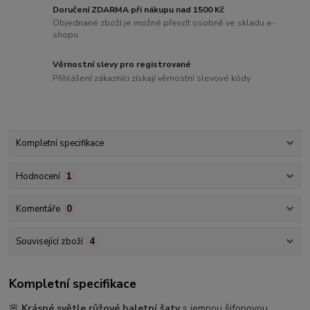
Doručení ZDARMA při nákupu nad 1500 Kč
Objednané zboží je možné převzít osobně ve skladu e-
shopu
Věrnostní slevy pro registrované
Přihlášení zákazníci získají věrnostní slevové kódy
Kompletní specifikace
Hodnocení
1
Komentáře
0
Související zboží
4
Kompletní specifikace
🌸
Krásné světle růžové baletní šaty
s jemnou šifonovou