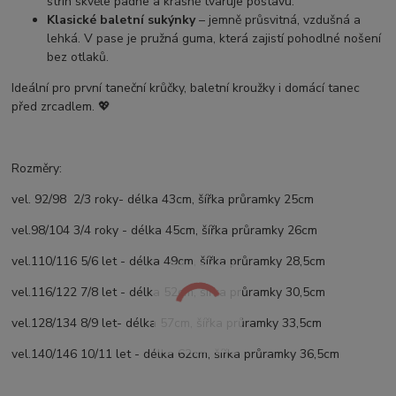
střih skvěle padne a krásně tvaruje postavu.
Klasické baletní sukýnky
– jemně průsvitná, vzdušná a
lehká. V pase je pružná guma, která zajistí pohodlné nošení
bez otlaků.
Ideální pro první taneční krůčky, baletní kroužky i domácí tanec
před zrcadlem. 💖
Rozměry:
vel. 92/98 2/3 roky- délka 43cm, šířka průramky 25cm
vel.98/104 3/4 roky - délka 45cm, šířka průramky 26cm
vel.110/116 5/6 let - délka 49cm, šířka průramky 28,5cm
vel.116/122 7/8 let - délka 52cm, šířka průramky 30,5cm
vel.128/134 8/9 let- délka 57cm, šířka průramky 33,5cm
vel.140/146 10/11 let - délka 62cm, šířka průramky 36,5cm