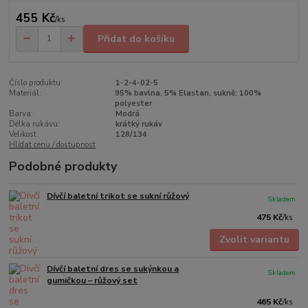
455 Kč
/
ks
Přidat do košíku
Číslo produktu:
1-2-4-02-5
Materiál:
95% bavlna, 5% Elastan, sukně: 100%
polyester
Barva:
Modrá
Délka rukávu:
krátký rukáv
Velikost:
128/134
Hlídat cenu / dostupnost
Podobné produkty
Dívčí baletní trikot se sukní růžový
Skladem
475 Kč
/
ks
Zvolit variantu
Dívčí baletní dres se sukýnkou a
Skladem
gumičkou – růžový set
465 Kč
/
ks