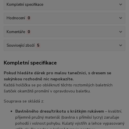
Kompletní specifikace
Hodnocení
0
Komentáře
0
Související zboží
5
Kompletní specifikace
Pokud hledáte dárek pro malou tanečnici, s dresem se
sukýnkou rozhodně nic nepokazíte.
Každá holčička se po obléknutí těchto roztomilých baletních
šatiček okamžitě promění v opravdovou baletku.
Souprava se skládá z:
Bavlněného dresu/trikotu s krátkým rukávem
– kvalitní,
příjemně pružný materiál (bavlna s příměsí lycry) zaručuje
pohodlí i volnost pohybu. Kulatý výstřih a lehce vypasovaný