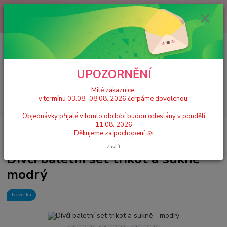
Milé zákaznice, v termínu 03.08.-08.08. 2026 čerpáme dovolenou.
Objednávky přijaté v tomto období budou odeslány v pondělí 11.08.
2026 Děkujeme za pochopení 🌞
0
ks
+420 777 224 390
CZK
za
0 Kč
(Po-Pá, 9-17 hod.)
UPOZORNĚNÍ
Menu
Milé zákaznice,
v termínu 03.08.-08.08. 2026 čerpáme dovolenou.
Hledat
Objednávky přijaté v tomto období budou odeslány v pondělí
11.08. 2026
Úvod
Dívčí taneční trikoty, dresy se sukní
Dívčí baletní set trikot a sukně
Děkujeme za pochopení 🌞
- modrý
Zavřít
Dívčí baletní set trikot a sukně -
modrý
Novinka