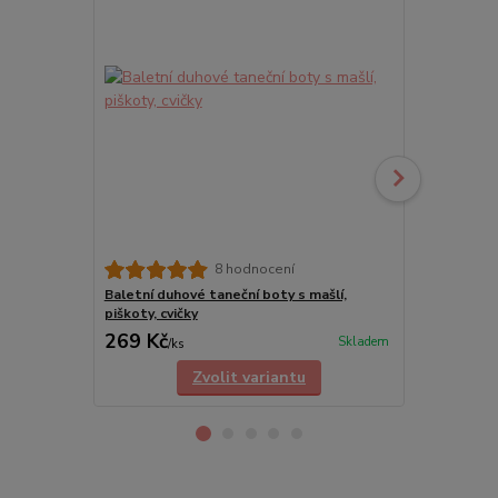
8 hodnocení
Baletní duhové taneční boty s mašlí,
Plátěné měk
piškoty, cvičky
černé
269 Kč
189 Kč
Skladem
/
ks
/
ks
Zvolit variantu