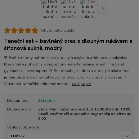
Ohodnotit produkt
Taneční set – bavlněný dres s dlouhým rukávem a
šifonová sukně, modrý
💙 Světle modrý baletní set s dlouhým rukávem a šifonovou sukýnkou
Elegantní a pohodlný komplet pro malé tanečnice, ideální na balet,
gymnastiku i vystoupení. 👗 Set obsahuje:– dres s dlouhým rukávem z
jemné pružné bavlny– lehkou šifonovou sukýnku s pružným pasem ✨
Vlastnosti:✔️ měkký, příjemný materi...
celý popis
Dostupnost
Skladem
Doba dodání
Zboží Vám můžeme doručit již 12.08.2026 do 18:00.
Stačí, když zboží objednáte nejpozději do zítra do
9:00
Velikost oblečení