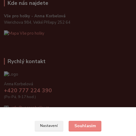
Kde nás najdete
Vše pro holky - Anna Korbelová
Werichova 984, Velké Přílepy 252 64
Rychlý kontakt
Anna Korbelová
+420 777 224 390
(Po-Pá, 9-17 hod.)
info@vseproholky.cz
Souhlasím
Nastavení