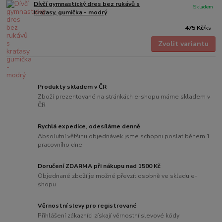
Dívčí gymnastický dres bez rukávů s
Skladem
kraťasy, gumička - modrý
475 Kč
/
ks
Zvolit variantu
Produkty skladem v ČR
Zboží prezentované na stránkách e-shopu máme skladem v
ČR
Rychlá expedice, odesíláme denně
Absolutní většinu objednávek jsme schopni poslat během 1
pracovního dne
Doručení ZDARMA při nákupu nad 1500 Kč
Objednané zboží je možné převzít osobně ve skladu e-
shopu
Věrnostní slevy pro registrované
Přihlášení zákazníci získají věrnostní slevové kódy