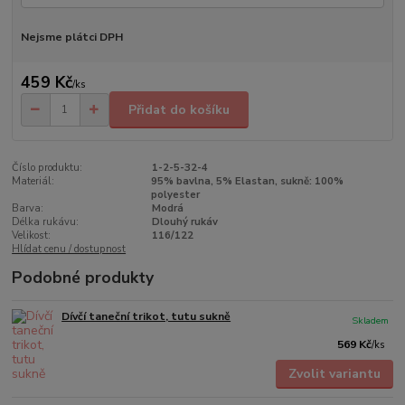
Nejsme plátci DPH
459 Kč
/
ks
Přidat do košíku
Číslo produktu:
1-2-5-32-4
Materiál:
95% bavlna, 5% Elastan, sukně: 100%
polyester
Barva:
Modrá
Délka rukávu:
Dlouhý rukáv
Velikost:
116/122
Hlídat cenu / dostupnost
Podobné produkty
Dívčí taneční trikot, tutu sukně
Skladem
569 Kč
/
ks
Zvolit variantu