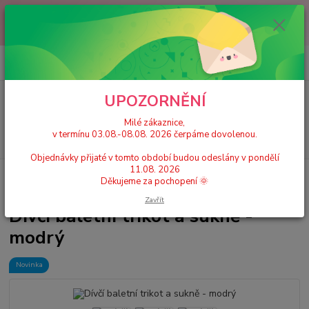
Milé zákaznice, v termínu 03.08.-08.08. 2026 čerpáme dovolenou.
Objednávky přijaté v tomto období budou odeslány v pondělí 11.08.
2026 Děkujeme za pochopení 🌞
0
ks
+420 777 224 390
CZK
za
0 Kč
(Po-Pá, 9-17 hod.)
UPOZORNĚNÍ
Menu
Milé zákaznice,
v termínu 03.08.-08.08. 2026 čerpáme dovolenou.
Hledat
Objednávky přijaté v tomto období budou odeslány v pondělí
11.08. 2026
Úvod
Dívčí taneční trikoty, dresy se sukní
Dívčí baletní trikot a sukně -
Děkujeme za pochopení 🌞
modrý
Zavřít
Dívčí baletní trikot a sukně -
modrý
Novinka