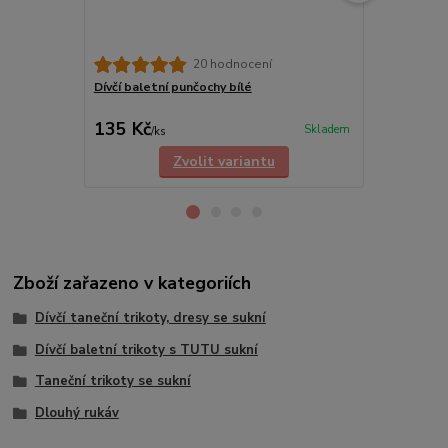
20 hodnocení
Dívčí baletní punčochy bílé
Plátěné měk
černé
135 Kč
189 Kč
Skladem
/
ks
/
ks
Zvolit variantu
Zboží zařazeno v kategoriích
Dívčí taneční trikoty, dresy se sukní
Dívčí baletní trikoty s TUTU sukní
Taneční trikoty se sukní
Dlouhý rukáv