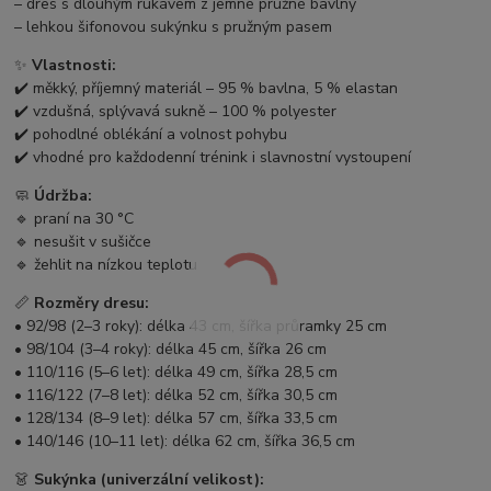
– dres s dlouhým rukávem z jemné pružné bavlny
– lehkou šifonovou sukýnku s pružným pasem
✨
Vlastnosti:
✔️ měkký, příjemný materiál – 95 % bavlna, 5 % elastan
✔️ vzdušná, splývavá sukně – 100 % polyester
✔️ pohodlné oblékání a volnost pohybu
✔️ vhodné pro každodenní trénink i slavnostní vystoupení
🧼
Údržba:
🔹 praní na 30 °C
🔹 nesušit v sušičce
🔹 žehlit na nízkou teplotu
📏
Rozměry dresu:
• 92/98 (2–3 roky): délka 43 cm, šířka průramky 25 cm
• 98/104 (3–4 roky): délka 45 cm, šířka 26 cm
• 110/116 (5–6 let): délka 49 cm, šířka 28,5 cm
• 116/122 (7–8 let): délka 52 cm, šířka 30,5 cm
• 128/134 (8–9 let): délka 57 cm, šířka 33,5 cm
• 140/146 (10–11 let): délka 62 cm, šířka 36,5 cm
👗
Sukýnka (univerzální velikost):