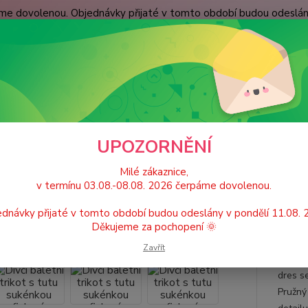
páme dovolenou. Objednávky přijaté v tomto období budou odeslá
dní podmínky
Spokojenost zákazníků
Kontakty
Nevíte
Hledat
+420
(Po-Pá
ívčí taneční trikoty, dresy se sukní
Dívčí baletní trikot s tutu sukénkou fia
UPOZORNĚNÍ
í baletní trikot s tutu sukénkou 
Milé zákaznice,
v termínu 03.08.-08.08. 2026 čerpáme dovolenou.
dnávky přijaté v tomto období budou odeslány v pondělí 11.08.
Děkujeme za pochopení 🌞
Dívčí
Zavřít
Taneční
dres s
Pružný