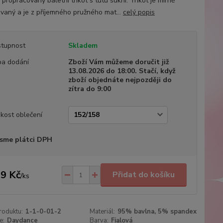
 propracovany baletní trikot s tutu sukní. Trikot je mírně
vaný a je z příjemného pružného mat...
celý popis
tupnost
Skladem
a dodání
Zboží Vám můžeme doručit již
13.08.2026 do 18:00. Stačí, když
zboží objednáte nejpozději do
zítra do 9:00
ikost oblečení
sme plátci DPH
9 Kč
Přidat do košíku
/
ks
roduktu:
1-1-0-01-2
Materiál:
95% bavlna, 5% spandex
e:
Daydance
Barva:
Fialová