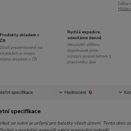
Délka r
Hlídat 
Rychlá expedice,
Produkty skladem v
odesíláme denně
ČR
Absolutní většinu
Zboží prezentované na
objednávek jsme
stránkách e-shopu
schopni poslat během 1
máme skladem v ČR
pracovního dne
etní specifikace
Hodnocení
0
Ko
tní specifikace
rikot se sukní je určený pro baletky všech úrovní.
Tento dres s
Pružný a prodyšný materiál nabízí maximální pohodlí.