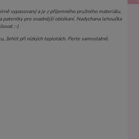
 mírně vypasovaný a je z příjemného pružného materiálu,
na patentky pro snadnější oblékaní. Nadychana lehoučka
lovat :-)
u, žehlit při nízkých teplotách. Perte samostatně.