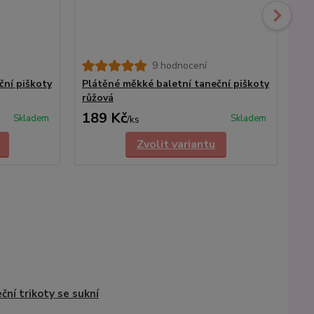
9 hodnocení
ční piškoty
Plátěné měkké baletní taneční piškoty
Dí
růžová
189 Kč
1
Skladem
Skladem
/
ks
Zvolit variantu
ční trikoty se sukní