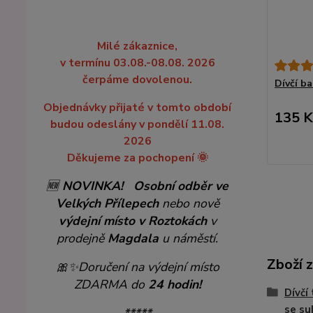
Milé zákaznice,
v termínu 03.08.-08.08. 2026
čerpáme dovolenou.
Dívčí b
Objednávky přijaté v tomto období
135 K
budou odeslány v pondělí 11.08.
2026
Děkujeme za pochopení 🌞
🆕
NOVINKA!
Osobní odběr ve
Velkých Přílepech
nebo nově
výdejní místo v Roztokách
v
prodejně
Magdala
u náměstí.
Zboží 
🎀✨
Doručení na výdejní místo
ZDARMA do
24 hodin!
Dívčí
se su
*****