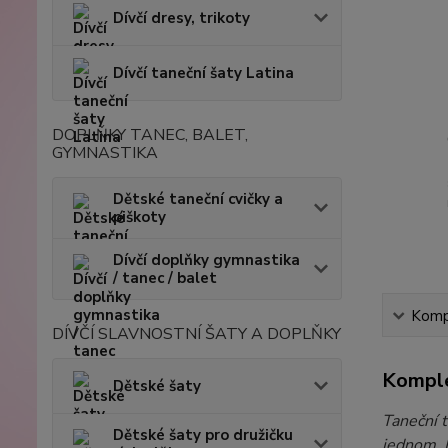
Dívčí dresy, trikoty
Dívčí taneční šaty Latina
DOPLŇKY TANEC, BALET,
GYMNASTIKA
Dětské taneční cvičky a
piškoty
Dívčí doplňky gymnastika
/ tanec / balet
Kompl
DÍVČÍ SLAVNOSTNÍ ŠATY A DOPLŇKY
Komple
Dětské šaty
Taneční t
Dětské šaty pro družičku
jednom. 