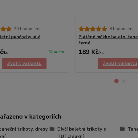
20 hodnocení
8 hodnocení
aletní punčochy bílé
Plátěné měkké baletní tane
černé
č
189 Kč
Skladem
/
ks
/
ks
Zvolit variantu
Zvolit variantu
zařazeno v kategoriích
 taneční trikoty, dresy
Dívčí baletní trikoty s
Tane
kní
TUTU sukní