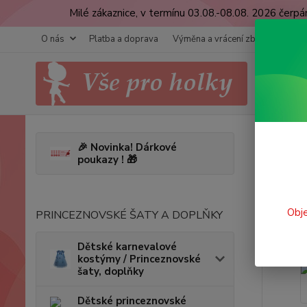
Milé zákaznice, v termínu 03.08.-08.08. 2026 čer
O nás
Platba a doprava
Výměna a vrácení zboží
Obcho
Úvod
D
🎉 Novinka! Dárkové
poukazy ! 🎁
Dívč
Novinka
Obje
PRINCEZNOVSKÉ ŠATY A DOPLŇKY
Dětské karnevalové
kostýmy / Princeznovské
šaty, doplňky
Dětské princeznovské