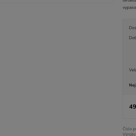
detailu
vypaso
Dos
Dob
Vel
Nej
49
Číslo p
Výrobc