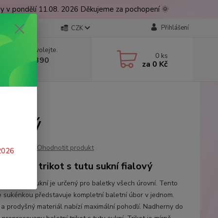
ny v pondělí 11.08. 2026 Děkujeme za pochopení 🌞
Přihlášení
CZK
 si rady? Zavolejte.
0
ks
 777 224 390
za
0 Kč
, 9-17 hod.)
lový
fialový
Ohodnotit produkt
 2026
 taneční trikot s tutu sukní fialový
 trikot se sukní je určený pro baletky všech úrovní. Tento
e sukénkou představuje kompletní baletní úbor v jednom.
 a prodyšný materiál nabízí maximální pohodlí. Nadherny do