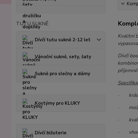
Kompl
Komple
TUTU SUKNĚ
Kvalitní 
Dívčí tutu sukně 2-12 let
vypasovan
Dívčí bod
Vánoční sukně, sety, šaty
kombinova
příjemnéh
Sukně pro slečny a dámy
Specifika
· krásné
Kostýmy pro KLUKY
· možnos
· kvalitn
· vhodné
Dívčí bižuterie