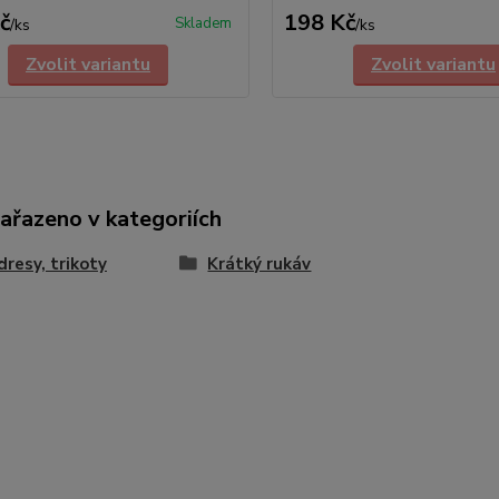
č
198 Kč
Skladem
/
ks
/
ks
Zvolit variantu
Zvolit variantu
zařazeno v kategoriích
 dresy, trikoty
Krátký rukáv