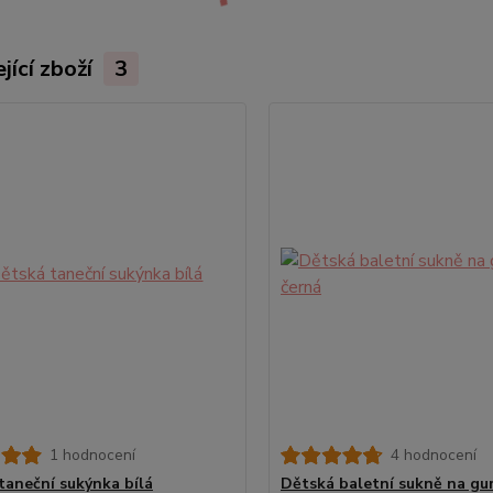
jící zboží
3
1 hodnocení
4 hodnocení
taneční sukýnka bílá
Dětská baletní sukně na gu