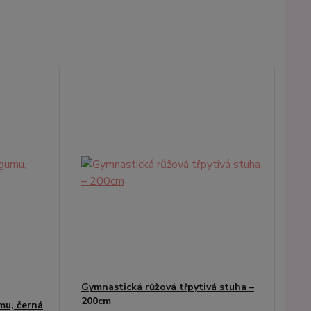
Gymnastická růžová třpytivá stuha –
200cm
mu, černá