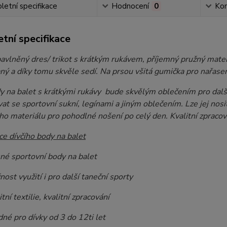
etní specifikace
Hodnocení
0
Ko
tní specifikace
bavlněný dres/ trikot s krátkým rukávem, příjemný pružný materi
ý a díky tomu skvěle sedí. Na prsou všitá gumička pro nařasení
y na balet s krátkými rukávy bude skvělým oblečením pro další
t se sportovní sukní, legínami a jiným oblečením. Lze jej nosi
o materiálu pro pohodlné nošení po celý den. Kvalitní zpracov
ce dívčího body na balet
 sportovní body na balet
t využití i pro další taneční sporty
í textilie, kvalitní zpracování
 pro dívky od 3 do 12ti let