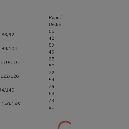
Poprsí
Délka
55
86/92
42
59
98/104
46
65
10/116
50
72
22/128
54
76
34/140
58
79
Y 140/146
61