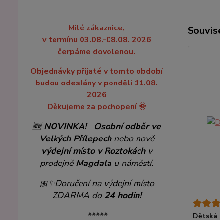
Milé zákaznice,
Souvise
v termínu 03.08.-08.08. 2026
čerpáme dovolenou.
Objednávky přijaté v tomto období
budou odeslány v pondělí 11.08.
2026
Děkujeme za pochopení 🌞
🆕
NOVINKA!
Osobní odběr ve
Velkých Přílepech
nebo nově
výdejní místo v Roztokách
v
prodejně
Magdala
u náměstí.
🎀✨
Doručení na výdejní místo
ZDARMA do
24 hodin!
*****
Dětská 