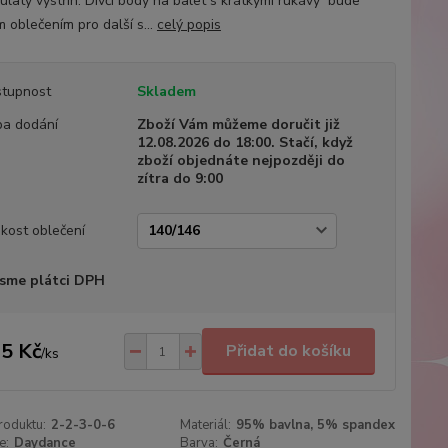
kulatý výstřih. Dívčí body na balet s krátkými rukávy bude
 oblečením pro další s...
celý popis
tupnost
Skladem
a dodání
Zboží Vám můžeme doručit již
12.08.2026 do 18:00. Stačí, když
zboží objednáte nejpozději do
zítra do 9:00
ikost oblečení
sme plátci DPH
5 Kč
Přidat do košíku
/
ks
roduktu:
2-2-3-0-6
Materiál:
95% bavlna, 5% spandex
e:
Daydance
Barva:
Černá