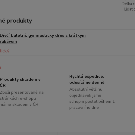
Délka r
Hlídat 
é produkty
Dívčí baletní, gymnastický dres s krátkým
rukávem
Rychlá expedice,
Produkty skladem v
odesíláme denně
ČR
Absolutní většinu
Zboží prezentované na
objednávek jsme
stránkách e-shopu
schopni poslat během 1
máme skladem v ČR
pracovního dne