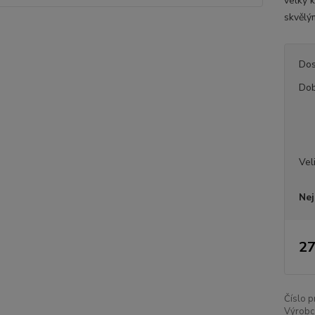
velký 
skvělým
Dos
Dob
Vel
Nej
27
Číslo p
Výrobc