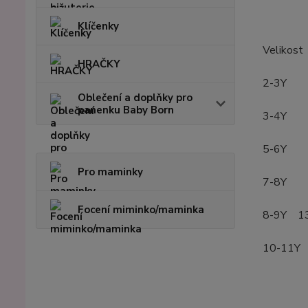
Klíčenky
Velikost
HRAČKY
2-3Y 
Oblečení a doplňky pro
panenku Baby Born
3-4Y 
5-6Y 1
Pro maminky
7-8Y 1
Focení miminko/maminka
8-9Y 1
10-11