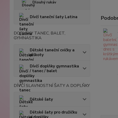
Dlouhý rukáv
Dívčí taneční šaty Latina
Podobn
DOPLŇKY TANEC, BALET,
GYMNASTIKA
Dětské taneční cvičky a
piškoty
Dívčí doplňky gymnastika
/ tanec / balet
DÍVČÍ SLAVNOSTNÍ ŠATY A DOPLŇKY
Dětské šaty
Dětské šaty pro družičku
a doplňky