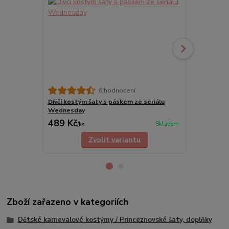
Penál Wedn
6 hodnocení
Dívčí kostým šaty s páskem ze seriálu
Wednesday
489 Kč
185 Kč
Skladem
/
ks
/
ks
Zvolit variantu
Zboží zařazeno v kategoriích
Dětské karnevalové kostýmy / Princeznovské šaty, doplňky