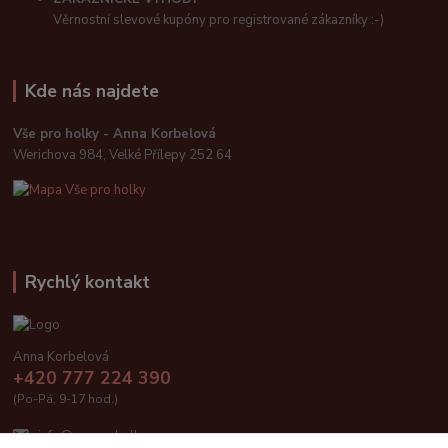
Věrnostní slevové kupóny pro registrované zákazníky :-)
Kde nás najdete
Vše pro holky - Anna Korbelová
Werichova 984, Velké Přílepy 252 64
Rychlý kontakt
Anna Korbelová
+420 777 224 390
(Po-Pá, 9-17 hod.)
info@vseproholky.cz