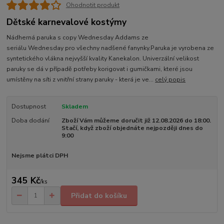
Ohodnotit produkt
Dětské karnevalové kostýmy
Nádherná paruka s copy Wednesday Addams ze
seriálu Wednesday pro všechny nadšené fanynky.Paruka je vyrobena ze
syntetického vlákna nejvyšší kvality Kanekalon. Univerzální velikost
paruky se dá v případě potřeby korigovat i gumičkami, které jsou
umístěny na síti z vnitřní strany paruky - která je ve...
celý popis
Dostupnost
Skladem
Doba dodání
Zboží Vám můžeme doručit již 12.08.2026 do 18:00.
Stačí, když zboží objednáte nejpozději dnes do
9:00
Nejsme plátci DPH
345 Kč
/
ks
Přidat do košíku