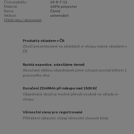
Číslo produktu:
10-9-7-11
Materiál:
100% polyester
Barva:
Černá
Velikost:
univerzální
Hlídat cenu / dostupnost
Produkty skladem v ČR
Zboží prezentované na stránkách e-shopu máme skladem v
ČR
Rychlá expedice, odesíláme denně
Absolutní většinu objednávek jsme schopni poslat během 1
pracovního dne
Doručení ZDARMA při nákupu nad 1500 Kč
Objednané zboží je možné převzít osobně ve skladu e-
shopu
Věrnostní slevy pro registrované
Přihlášení zákazníci získají věrnostní slevové kódy