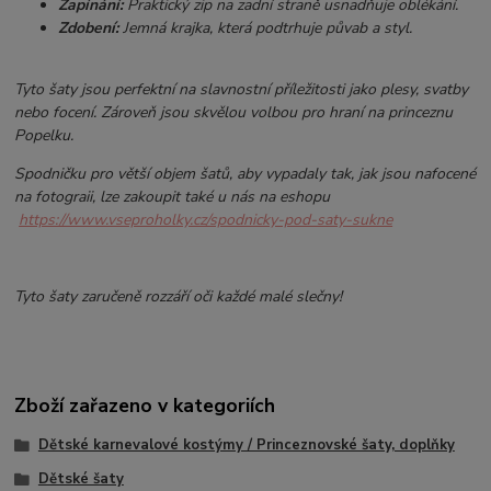
Zapínání:
Praktický zip na zadní straně usnadňuje oblékání.
Zdobení:
Jemná krajka, která podtrhuje půvab a styl.
Tyto šaty jsou perfektní na slavnostní příležitosti jako plesy, svatby
nebo focení. Zároveň jsou skvělou volbou pro hraní na princeznu
Popelku.
Spodničku pro větší objem šatů, aby vypadaly tak, jak jsou nafocené
na fotograii, lze zakoupit také u nás na eshopu
https://www.vseproholky.cz/spodnicky-pod-saty-sukne
Tyto šaty zaručeně rozzáří oči každé malé slečny!
Zboží zařazeno v kategoriích
Dětské karnevalové kostýmy / Princeznovské šaty, doplňky
Dětské šaty