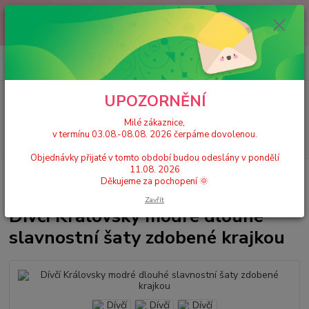
Milé zákaznice, v termínu 03.08.-08.08. 2026 čerpáme dovolenou.
Objednávky přijaté v tomto období budou odeslány v pondělí 11.08.
2026 Děkujeme za pochopení 🌞
0
ks
+420 777 224 390
CZK
za
0 Kč
(Po-Pá, 9-17 hod.)
UPOZORNĚNÍ
Menu
Milé zákaznice,
v termínu 03.08.-08.08. 2026 čerpáme dovolenou.
Hledat
Objednávky přijaté v tomto období budou odeslány v pondělí
11.08. 2026
Úvod
Dětské šaty pro družičku a doplňky
Dívčí Královsky modré dlouhé
Děkujeme za pochopení 🌞
slavnostní šaty zdobené krajkou
Zavřít
Dívčí Královsky modré dlouhé
slavnostní šaty zdobené krajkou