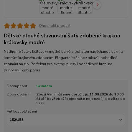
Ohodnotit produkt
Dětské dlouhé slavnostní šaty zdobené krajkou
královsky modré
Nádherné šaty v královsky modré barvě s bohatou nadýchanou sukní a
jemným krajkovým zdobením. Elegantní střih bez rukávů, pohodlné
zapínání na zip. Perfektní pro svatby, plesy i pohádkové hraní na
princeznu.
celý popis
Dostupnost
Skladem
Doba dodání
Zboží Vám můžeme doručit již 11.08.2026 do 18:00.
Stačí, když zboží objednáte nejpozději do zítra do
9:00
Velikost oblečení