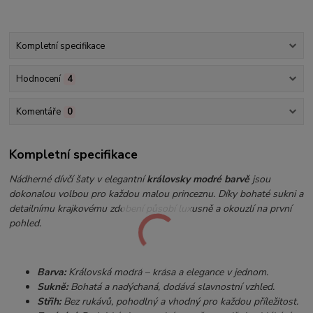
Kompletní specifikace
Hodnocení
4
Komentáře
0
Kompletní specifikace
Nádherné dívčí šaty v elegantní
královsky modré barvě
jsou
dokonalou volbou pro každou malou princeznu. Díky bohaté sukni a
detailnímu krajkovému zdobení působí luxusně a okouzlí na první
pohled.
Barva:
Královská modrá – krása a elegance v jednom.
Sukně:
Bohatá a nadýchaná, dodává slavnostní vzhled.
Střih:
Bez rukávů, pohodlný a vhodný pro každou příležitost.