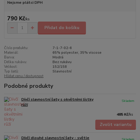
Nejsme plátci DPH
790 Kč
/
ks
Přidat do košíku
Číslo produktu:
7-1-7-02-6
Materiál:
65% polyester, 35% viscose
Barva:
Modrá
Délka rukávu:
Bez rukávu
Velikost:
152/158
Typ šatů:
Slavnostní
Hlídat cenu / dostupnost
Podobné produkty
Dívčí slavnostní šaty s okvětními lístky
Skladem
růží
485 Kč
/
ks
Zvolit variantu
Dívčí dlouhé slavnostní šaty - světle
Skladem