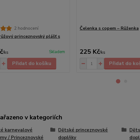
2 hodnocení
Čelenka s copem – Růženka
růžový princeznovský plášť s
č
225 Kč
Skladem
/
ks
/
ks
Přidat do košíku
Přidat do ko
zařazeno v kategoriích
é karnevalové
Dětské princeznovské
Děts
my / Princeznovské
doplňky
dopl