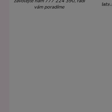
zavolejte nám 777 224 390, rádi
šaty,
vám poradíme