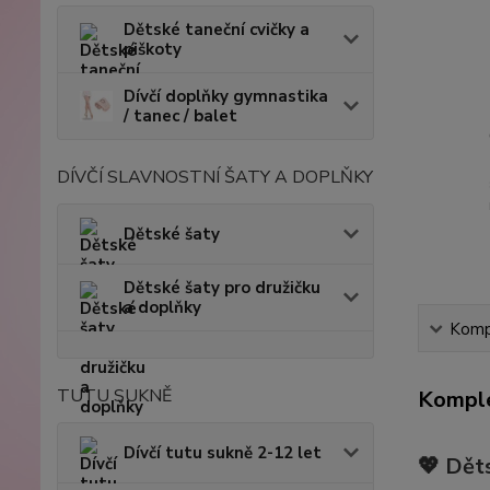
Dětské taneční cvičky a
piškoty
Dívčí doplňky gymnastika
/ tanec / balet
DÍVČÍ SLAVNOSTNÍ ŠATY A DOPLŇKY
Dětské šaty
Dětské šaty pro družičku
a doplňky
Kompl
TUTU SUKNĚ
Komple
Dívčí tutu sukně 2-12 let
💖 Dět