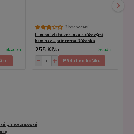
2 hodnocení
Luxusní zlatá korunka s růžovými
Ša
kamínky – princezna Růženka
ru
255 Kč
5
Skladem
Skladem
/
ks
šíku
Přidat do košíku
ké princeznovské
ňky