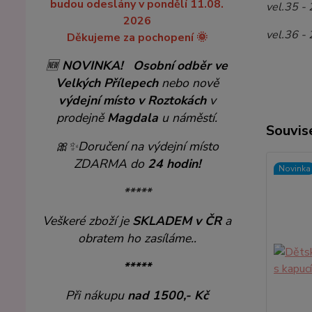
budou odeslány v pondělí 11.08.
vel.35 -
2026
vel.36 -
Děkujeme za pochopení 🌞
🆕
NOVINKA!
Osobní odběr ve
Velkých Přílepech
nebo nově
výdejní místo v Roztokách
v
prodejně
Magdala
u náměstí.
Souvise
🎀✨
Doručení na výdejní místo
ZDARMA do
24 hodin!
Novinka
*****
Veškeré zboží je
SKLADEM v ČR
a
obratem ho zasíláme..
*****
Při nákupu
nad 1500,- Kč