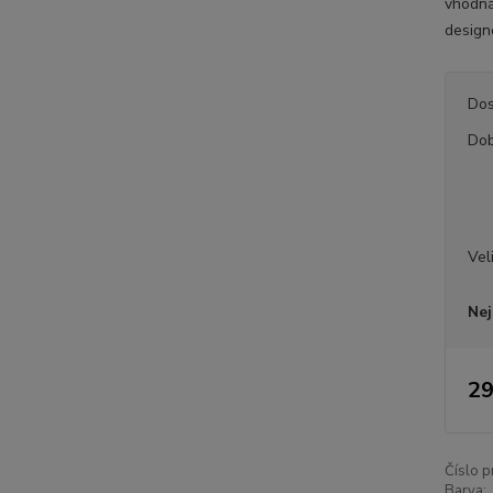
vhodná 
desig
Dos
Dob
Vel
Nej
29
Číslo p
Barva: