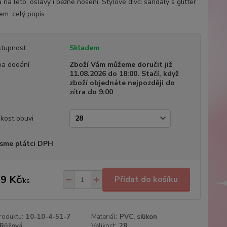
na léto, oslavy i běžné nošení. Stylové dívčí sandály s glitter
nem.
celý popis
tupnost
Skladem
a dodání
Zboží Vám můžeme doručit již
11.08.2026 do 18:00. Stačí, když
zboží objednáte nejpozději do
zítra do 9:00
ikost obuvi
sme plátci DPH
9 Kč
Přidat do košíku
/
ks
roduktu:
10-10-4-51-7
Materiál:
PVC, silikon
Růžová
Velikost:
28