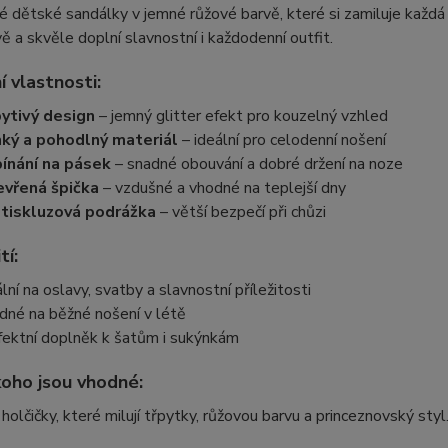
 dětské sandálky v jemné růžové barvě, které si zamiluje každá
 a skvěle doplní slavnostní i každodenní outfit.
í vlastnosti:
ytivý design
– jemný glitter efekt pro kouzelný vzhled
ký a pohodlný materiál
– ideální pro celodenní nošení
ínání na pásek
– snadné obouvání a dobré držení na noze
vřená špička
– vzdušné a vhodné na teplejší dny
tiskluzová podrážka
– větší bezpečí při chůzi
tí:
ální na oslavy, svatby a slavnostní příležitosti
dné na běžné nošení v létě
fektní doplněk k šatům i sukýnkám
koho jsou vhodné:
holčičky, které milují třpytky, růžovou barvu a princeznovský styl