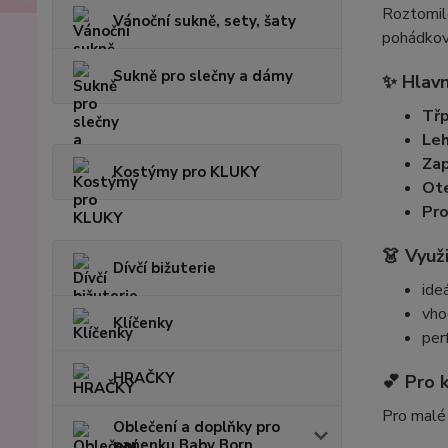
Roztomilé
Vánoční sukně, sety, šaty
pohádkově
Sukně pro slečny a dámy
✨ Hlavn
Třp
Leh
Zap
Kostýmy pro KLUKY
Ote
Pro
👗 Využi
Dívčí bižuterie
ide
vho
Klíčenky
per
HRAČKY
💕 Pro 
Pro malé 
Oblečení a doplňky pro
panenku Baby Born