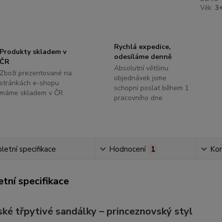
Věk:
3
Rychlá expedice,
Produkty skladem v
odesíláme denně
ČR
Absolutní většinu
Zboží prezentované na
objednávek jsme
stránkách e-shopu
schopni poslat během 1
máme skladem v ČR
pracovního dne
etní specifikace
Hodnocení
1
Ko
tní specifikace
ské třpytivé sandálky – princeznovský styl