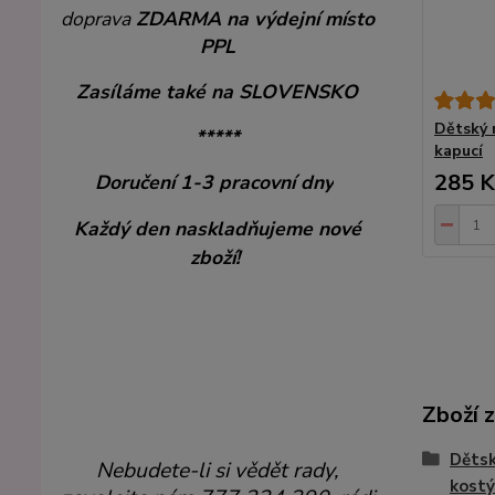
doprava
ZDARMA
na výdejní místo
PPL
Zasíláme také na SLOVENSKO
Dětský 
*****
kapucí
285 K
Doručení 1-3 pracovní dny
Každý den naskladňujeme nové
zboží!
Zboží 
Dětsk
Nebudete-li si vědět rady,
kostý