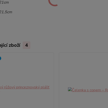
 21cm
 21,5cm
jící zboží
4