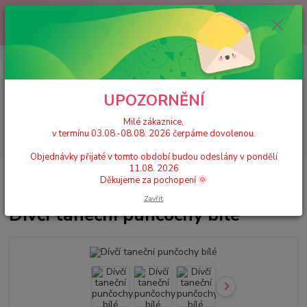
Milé zákaznice, v termínu 03.08.-08.08. 2026 čerpáme dovolenou.
Objednávky přijaté v tomto období budou odeslány v pondělí 11.08.
2026 Děkujeme za pochopení 🌞
0
ks
+420 777 224 390
CZK
za
0 Kč
(Po-Pá, 9-17 hod.)
UPOZORNĚNÍ
Menu
Milé zákaznice,
v termínu 03.08.-08.08. 2026 čerpáme dovolenou.
Hledat
Objednávky přijaté v tomto období budou odeslány v pondělí
11.08. 2026
Úvod
Dívčí doplňky gymnastika / tanec / balet
Dívčí baletní punčocháče
Děkujeme za pochopení 🌞
Dívčí taneční punčochy bílé
Zavřít
Dívčí taneční punčochy bílé