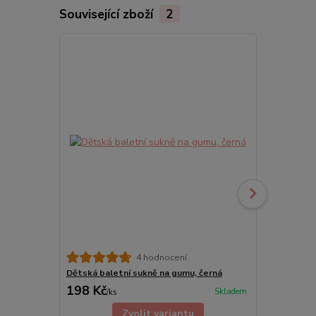
Související zboží
2
4 hodnocení
Dětská baletní sukně na gumu, černá
Sukně taneč
198 Kč
198 Kč
Skladem
/
ks
/
ks
Zvolit variantu