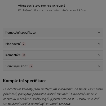
Věrnostní slevy pro registrované
Přihlášení zákazníci získají věrnostní slevové kódy
Kompletní specifikace
Hodnocení
2
Komentáře
0
Související zboží
2
Kompletní specifikace
Punčochové kalhoty jsou nezbytným vybavením na balet. Jsou zcela
přiléhavé, poskytují pohodlí a dobré zpevnění. Bavlněný klínek v
rozkroku a zesílené špičky zvyšují jejich odolnost. . Perou se ručně
ve studené vodě a nechávají se volně schnout.