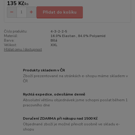
135 Kč
/
ks
Přidat do košíku
Číslo produktu:
4-3-2-2-5
Materiál:
16.0% Elastan , 84.0% Polyamid
Barva:
Bílá
Velikost:
XXL
Hlídat cenu / dostupnost
Produkty skladem v ČR
Zboží prezentované na stránkách e-shopu máme skladem v
ČR
Rychlá expedice, odesíláme denně
Absolutní většinu objednávek jsme schopni poslat během 1
pracovního dne
Doručení ZDARMA při nákupu nad 1500 Kč
Objednané zboží je možné převzít osobně ve skladu e-
shopu