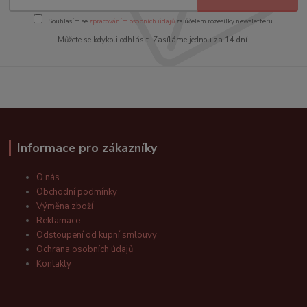
Souhlasím se
zpracováním osobních údajů
za účelem rozesílky newsletteru.
Můžete se kdykoli odhlásit. Zasíláme jednou za 14 dní.
Informace pro zákazníky
O nás
Obchodní podmínky
Výměna zboží
Reklamace
Odstoupení od kupní smlouvy
Ochrana osobních údajů
Kontakty