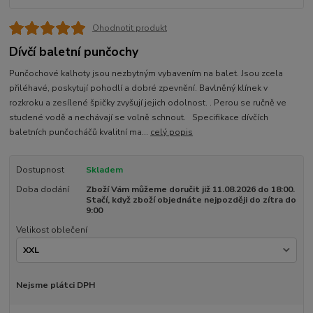
Ohodnotit produkt
Dívčí baletní punčochy
Punčochové kalhoty jsou nezbytným vybavením na balet. Jsou zcela
přiléhavé, poskytují pohodlí a dobré zpevnění. Bavlněný klínek v
rozkroku a zesílené špičky zvyšují jejich odolnost. . Perou se ručně ve
studené vodě a nechávají se volně schnout. Specifikace dívčích
baletních punčocháčů kvalitní ma...
celý popis
Dostupnost
Skladem
Doba dodání
Zboží Vám můžeme doručit již 11.08.2026 do 18:00.
Stačí, když zboží objednáte nejpozději do zítra do
9:00
Velikost oblečení
Nejsme plátci DPH