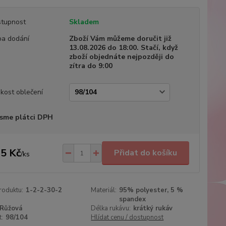
tupnost
Skladem
a dodání
Zboží Vám můžeme doručit již
13.08.2026 do 18:00. Stačí, když
zboží objednáte nejpozději do
zítra do 9:00
ikost oblečení
sme plátci DPH
5 Kč
Přidat do košíku
/
ks
roduktu:
1-2-2-30-2
Materiál:
95% polyester, 5 %
spandex
Růžová
Délka rukávu:
krátký rukáv
t:
98/104
Hlídat cenu / dostupnost