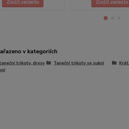
Zvolit variantu
Zvolit variantu
zařazeno v kategoriích
 taneční trikoty, dresy
Taneční trikoty se sukní
Krát
kní