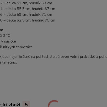
2 – délka 52 cm, hrudník 63 cm
4 – délka 55,5 cm, hrudník 67 cm
6 – délka 59 cm, hrudník 71 cm
8 – délka 62,5 cm, hrudník 75 cm
a:
 30 °C
 v sušičce
při nízkých teplotách
 jsou nejen krásné na pohled, ale zároveň velmi praktické a pohod
 tanečnici.
jící zboží
5