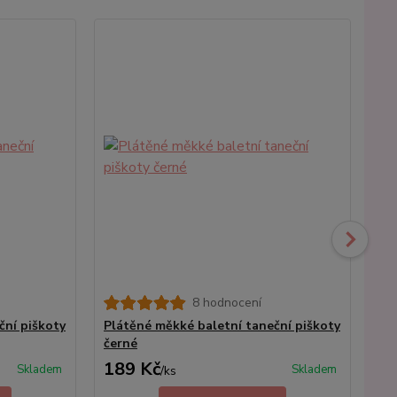
8 hodnocení
ční piškoty
Plátěné měkké baletní taneční piškoty
Síť
černé
189 Kč
89
Skladem
Skladem
/
ks