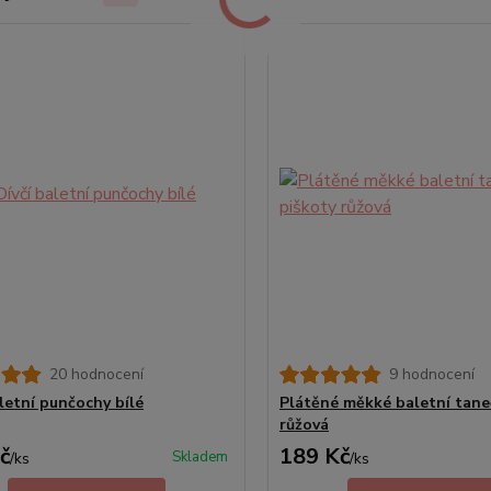
20 hodnocení
9 hodnocení
aletní punčochy bílé
Plátěné měkké baletní tane
růžová
č
189 Kč
Skladem
/
ks
/
ks