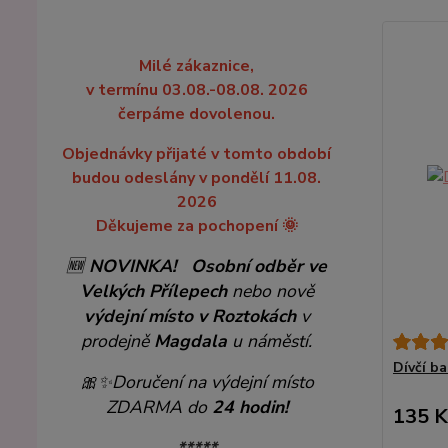
Milé zákaznice,
v termínu 03.08.-08.08. 2026
čerpáme dovolenou.
Objednávky přijaté v tomto období
budou odeslány v pondělí 11.08.
2026
Děkujeme za pochopení 🌞
🆕
NOVINKA!
Osobní odběr ve
Velkých Přílepech
nebo nově
výdejní místo v Roztokách
v
prodejně
Magdala
u náměstí.
Dívčí b
🎀✨
Doručení na výdejní místo
ZDARMA do
24 hodin!
135 K
*****