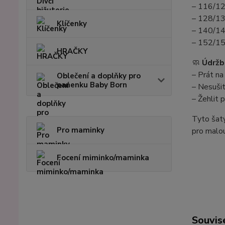
– 116/12
– 128/13
Klíčenky
– 140/14
– 152/15
HRAČKY
🧼
Údržb
– Prát na
Oblečení a doplňky pro
panenku Baby Born
– Nesušit
– Žehlit 
Tyto šaty
Pro maminky
pro malou
Focení miminko/maminka
Souvise