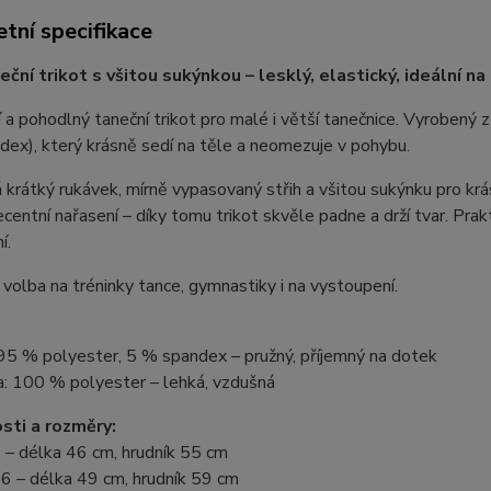
tní specifikace
eční trikot s všitou sukýnkou – lesklý, elastický, ideální na
 a pohodlný taneční trikot pro malé i větší tanečnice. Vyroben
ex), který krásně sedí na těle a neomezuje v pohybu.
 krátký rukávek, mírně vypasovaný střih a všitou sukýnku pro krás
ecentní nařasení – díky tomu trikot skvěle padne a drží tvar. Pra
í.
 volba na tréninky tance, gymnastiky i na vystoupení.
 95 % polyester, 5 % spandex – pružný, příjemný na dotek
a: 100 % polyester – lehká, vzdušná
sti a rozměry:
 – délka 46 cm, hrudník 55 cm
6 – délka 49 cm, hrudník 59 cm