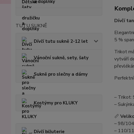
a doplňky
Komple
Dívčí tan
TUTU SUKNĚ
Elegantní
5 % spand
Dívčí tutu sukně 2-12 let
Trikot má
Vánoční sukně, sety, šaty
vytváří d
převlékán
Sukně pro slečny a dámy
Perfektní
– Trikot:
Kostýmy pro KLUKY
– Sukýnk
📏
Veliko
– 98/104
– 110/11
Dívčí bižuterie