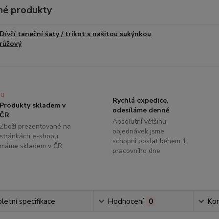
é produkty
Dívčí taneční šaty / trikot s našitou sukýnkou
růžový
Rychlá expedice,
Produkty skladem v
odesíláme denně
ČR
Absolutní většinu
Zboží prezentované na
objednávek jsme
stránkách e-shopu
schopni poslat během 1
máme skladem v ČR
pracovního dne
etní specifikace
Hodnocení
0
Ko