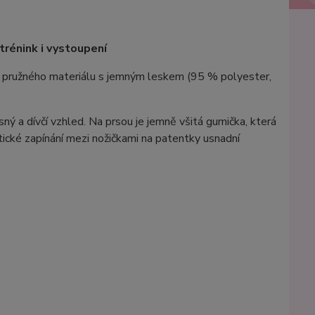
 trénink i vystoupení
ý z pružného materiálu s jemným leskem (95 % polyester,
ný a dívčí vzhled. Na prsou je jemně všitá gumička, která
ktické zapínání mezi nožičkami na patentky usnadní