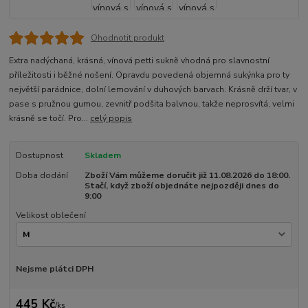
Ohodnotit produkt
Extra nadýchaná, krásná, vínová petti sukně vhodná pro slavnostní
příležitosti i běžné nošení. Opravdu povedená objemná sukýnka pro ty
největší parádnice, dolní lemování v duhových barvach. Krásně drží tvar, v
pase s pružnou gumou, zevnitř podšita balvnou, takže neprosvítá, velmi
krásně se točí. Pro...
celý popis
Dostupnost
Skladem
Doba dodání
Zboží Vám můžeme doručit již 11.08.2026 do 18:00.
Stačí, když zboží objednáte nejpozději dnes do
9:00
Velikost oblečení
Nejsme plátci DPH
445 Kč
/
ks