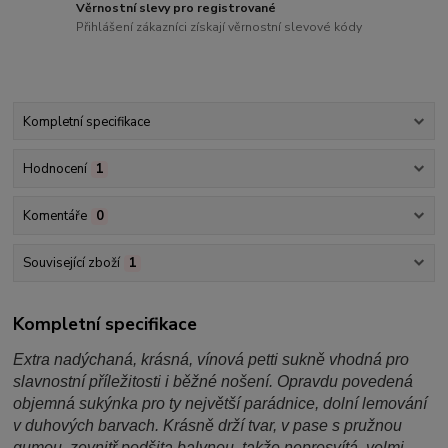
Věrnostní slevy pro registrované
Přihlášení zákazníci získají věrnostní slevové kódy
Kompletní specifikace
Hodnocení
1
Komentáře
0
Související zboží
1
Kompletní specifikace
Extra nadýchaná, krásná, vínová petti sukně vhodná pro
slavnostní příležitosti i běžné nošení. Opravdu povedená
objemná sukýnka pro ty největší parádnice, dolní lemování
v duhových barvach. Krásně drží tvar, v pase s pružnou
gumou, zevnitř podšita balvnou, takže neprosvítá, velmi