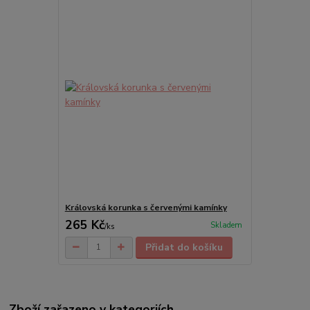
Královská korunka s červenými kamínky
265 Kč
Skladem
/
ks
Přidat do košíku
Zboží zařazeno v kategoriích