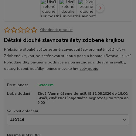
Ohodnotit produkt
Dětské dlouhé slavnostní šaty zdobené krajkou
Překrásné dlouhé světle zelené slavnostní šaty pro malé i větší dívky.
Zdobené krajkou, se saténovou stuhou v pase a bohatou 5vrstvou sukní.
Pohodlné díky bavlněné podšívce a zipu na zádech. Ideální na svatby,
oslavy, focení, besídky i princeznovské hry.
celý popis
Dostupnost
Skladem
Doba dodání
Zboží Vám můžeme doručit již 12.08.2026 do 18:00.
Stačí, když zboží objednáte nejpozději do zítra do
9:00
Velikost oblečení
Nejsme plátci DPH