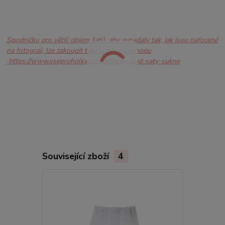
Spodničku pro větší objem šatů, aby vypadaly tak, jak jsou nafocené
na fotograii, lze zakoupit také u nás na eshopu
https://www.vseproholky.cz/spodnicky-pod-saty-sukne
Související zboží
4