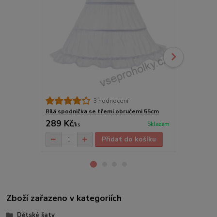
3 hodnocení
Bílá spodnička se třemi obručemi 55cm
Bílá spodni
289 Kč
289 Kč
Skladem
/
ks
/
ks
Přidat do košíku
Zboží zařazeno v kategoriích
Dětské šaty