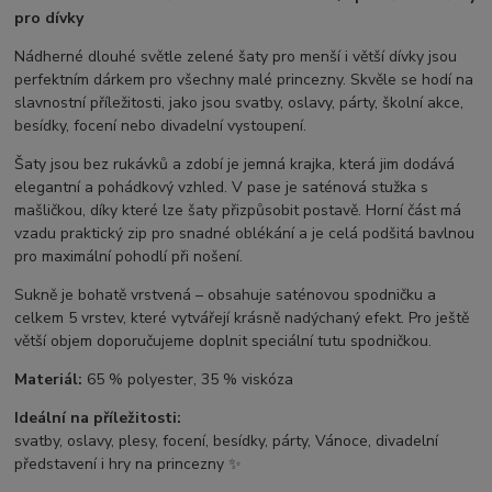
pro dívky
Nádherné dlouhé světle zelené šaty pro menší i větší dívky jsou
perfektním dárkem pro všechny malé princezny. Skvěle se hodí na
slavnostní příležitosti, jako jsou svatby, oslavy, párty, školní akce,
besídky, focení nebo divadelní vystoupení.
Šaty jsou bez rukávků a zdobí je jemná krajka, která jim dodává
elegantní a pohádkový vzhled. V pase je saténová stužka s
mašličkou, díky které lze šaty přizpůsobit postavě. Horní část má
vzadu praktický zip pro snadné oblékání a je celá podšitá bavlnou
pro maximální pohodlí při nošení.
Sukně je bohatě vrstvená – obsahuje saténovou spodničku a
celkem 5 vrstev, které vytvářejí krásně nadýchaný efekt. Pro ještě
větší objem doporučujeme doplnit speciální tutu spodničkou.
Materiál:
65 % polyester, 35 % viskóza
Ideální na příležitosti:
svatby, oslavy, plesy, focení, besídky, párty, Vánoce, divadelní
představení i hry na princezny ✨