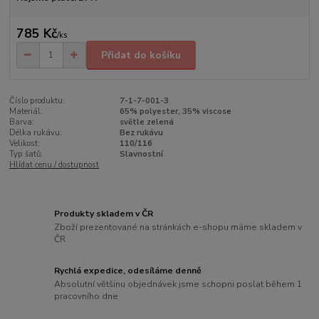
785 Kč
/
ks
Přidat do košíku
Číslo produktu:
7-1-7-001-3
Materiál:
65% polyester, 35% viscose
Barva:
světle zelená
Délka rukávu:
Bez rukávu
Velikost:
110/116
Typ šatů:
Slavnostní
Hlídat cenu / dostupnost
Produkty skladem v ČR
Zboží prezentované na stránkách e-shopu máme skladem v
ČR
Rychlá expedice, odesíláme denně
Absolutní většinu objednávek jsme schopni poslat během 1
pracovního dne