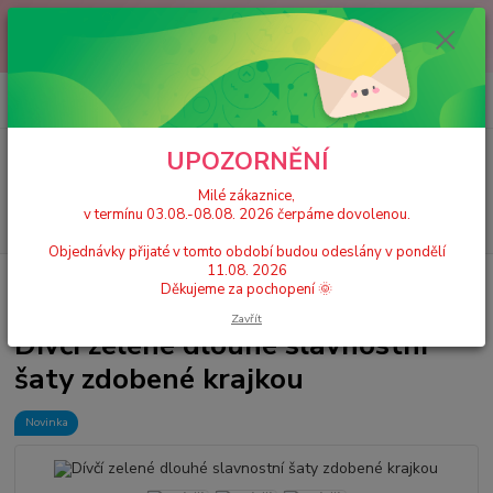
Milé zákaznice, v termínu 03.08.-08.08. 2026 čerpáme dovolenou.
Objednávky přijaté v tomto období budou odeslány v pondělí 11.08.
2026 Děkujeme za pochopení 🌞
0
ks
+420 777 224 390
CZK
za
0 Kč
(Po-Pá, 9-17 hod.)
UPOZORNĚNÍ
Menu
Milé zákaznice,
v termínu 03.08.-08.08. 2026 čerpáme dovolenou.
Hledat
Objednávky přijaté v tomto období budou odeslány v pondělí
11.08. 2026
Úvod
Dětské šaty
Slavnostní/společenské šaty
Dívčí zelené dlouhé
Děkujeme za pochopení 🌞
slavnostní šaty zdobené krajkou
Zavřít
Dívčí zelené dlouhé slavnostní
šaty zdobené krajkou
Novinka