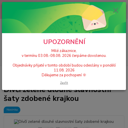
Milé zákaznice, v termínu 03.08.-08.08. 2026 čerpáme dovolenou.
Objednávky přijaté v tomto období budou odeslány v pondělí 11.08.
2026 Děkujeme za pochopení 🌞
0
ks
+420 777 224 390
CZK
za
0 Kč
(Po-Pá, 9-17 hod.)
UPOZORNĚNÍ
Menu
Milé zákaznice,
v termínu 03.08.-08.08. 2026 čerpáme dovolenou.
Hledat
Objednávky přijaté v tomto období budou odeslány v pondělí
11.08. 2026
Úvod
Dětské šaty
Slavnostní/společenské šaty
Dívčí zelené dlouhé
Děkujeme za pochopení 🌞
slavnostní šaty zdobené krajkou
Zavřít
Dívčí zelené dlouhé slavnostní
šaty zdobené krajkou
Novinka