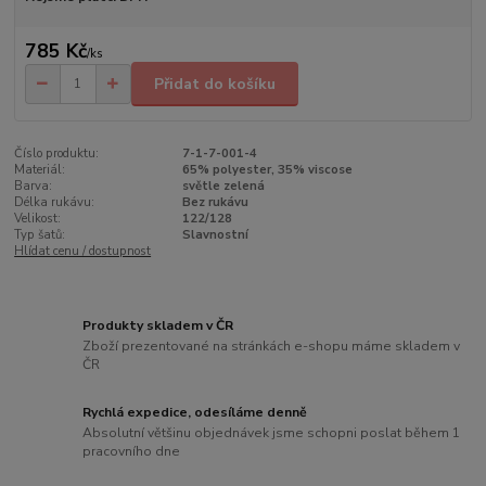
785 Kč
/
ks
Přidat do košíku
Číslo produktu:
7-1-7-001-4
Materiál:
65% polyester, 35% viscose
Barva:
světle zelená
Délka rukávu:
Bez rukávu
Velikost:
122/128
Typ šatů:
Slavnostní
Hlídat cenu / dostupnost
Produkty skladem v ČR
Zboží prezentované na stránkách e-shopu máme skladem v
ČR
Rychlá expedice, odesíláme denně
Absolutní většinu objednávek jsme schopni poslat během 1
pracovního dne