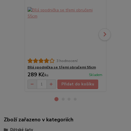
3 hodnocení
Bílá spodnička se třemi obručemi 55cm
Bílá spodni
289 Kč
289 Kč
Skladem
/
ks
/
ks
Přidat do košíku
Zboží zařazeno v kategoriích
Dětské šaty