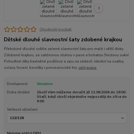
Ohodnotit produkt
Dětské dlouhé slavnostní šaty zdobené krajkou
Překrásné dlouhé světle zelené slavnostní šaty pro malé i větší dívky.
Zdobené krajkou, se saténovou stuhou v pase a bohatou 5vrstvou sukní.
Pohodlné díky bavlněné podšívce a zipu na zádech. Ideální na svatby,
oslavy, focení, besídky i princeznovské hry.
celý popis
Dostupnost
Skladem
Doba dodání
Zboží Vám můžeme doručit již 12.08.2026 do 18:00.
Stačí, když zboží objednáte nejpozději do zítra do
9:00
Velikost oblečení
Nejsme plátci DPH