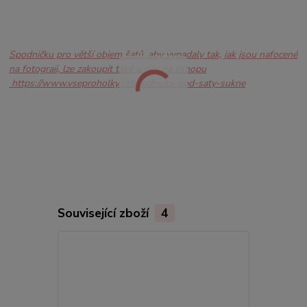
Spodničku pro větší objem šatů, aby vypadaly tak, jak jsou nafocené
na fotograii, lze zakoupit také u nás na eshopu
https://www.vseproholky.cz/spodnicky-pod-saty-sukne
Související zboží
4