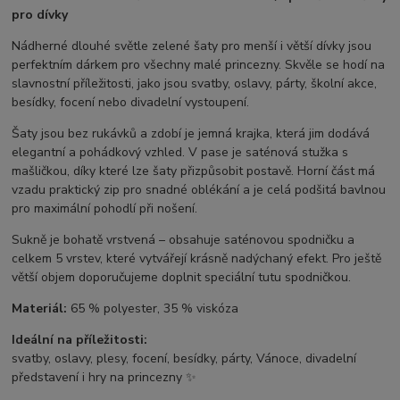
pro dívky
Nádherné dlouhé světle zelené šaty pro menší i větší dívky jsou
perfektním dárkem pro všechny malé princezny. Skvěle se hodí na
slavnostní příležitosti, jako jsou svatby, oslavy, párty, školní akce,
besídky, focení nebo divadelní vystoupení.
Šaty jsou bez rukávků a zdobí je jemná krajka, která jim dodává
elegantní a pohádkový vzhled. V pase je saténová stužka s
mašličkou, díky které lze šaty přizpůsobit postavě. Horní část má
vzadu praktický zip pro snadné oblékání a je celá podšitá bavlnou
pro maximální pohodlí při nošení.
Sukně je bohatě vrstvená – obsahuje saténovou spodničku a
celkem 5 vrstev, které vytvářejí krásně nadýchaný efekt. Pro ještě
větší objem doporučujeme doplnit speciální tutu spodničkou.
Materiál:
65 % polyester, 35 % viskóza
Ideální na příležitosti:
svatby, oslavy, plesy, focení, besídky, párty, Vánoce, divadelní
představení i hry na princezny ✨