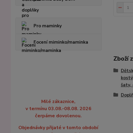
Pro maminky
Focení miminko/maminka
Zboží 
Dětsk
kostý
šaty,
Doplň
Milé zákaznice,
v termínu 03.08.-08.08. 2026
čerpáme dovolenou.
Objednávky přijaté v tomto období