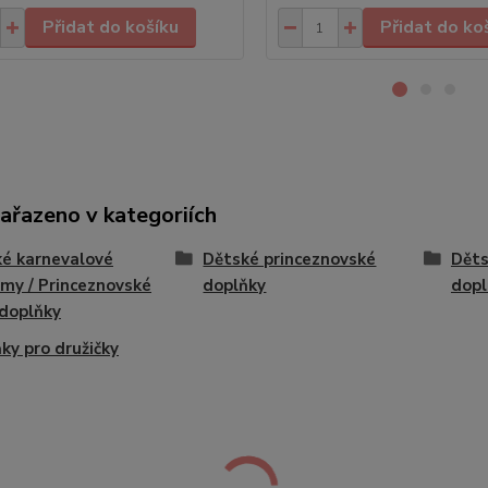
Přidat do košíku
Přidat do ko
zařazeno v kategoriích
é karnevalové
Dětské princeznovské
Děts
my / Princeznovské
doplňky
dopl
 doplňky
ky pro družičky