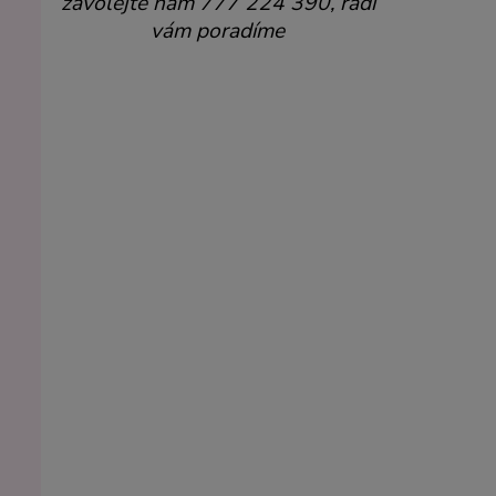
zavolejte nám 777 224 390, rádi
vám poradíme