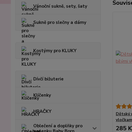
Souvise
Vánoční sukně, sety, šaty
Sukně pro slečny a dámy
Kostýmy pro KLUKY
Dívčí bižuterie
Klíčenky
HRAČKY
Dětský 
vločkam
Oblečení a doplňky pro
285 K
panenku Baby Born