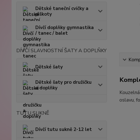
Dětské taneční cvičky a
piškoty
Dívčí doplňky gymnastika
/ tanec / balet
DÍVČÍ SLAVNOSTNÍ ŠATY A DOPLŇKY
Kompl
Dětské šaty
Komple
Dětské šaty pro družičku
a doplňky
Kouzelná 
oslavu, f
TUTU SUKNĚ
Dívčí tutu sukně 2-12 let