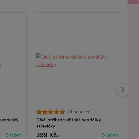
2 hodnocení
ceznovský
Dívčí stříbrné dětské sandálky
Dív
střevíčky
299 Kč
2
Skladem
Skladem
/
ks