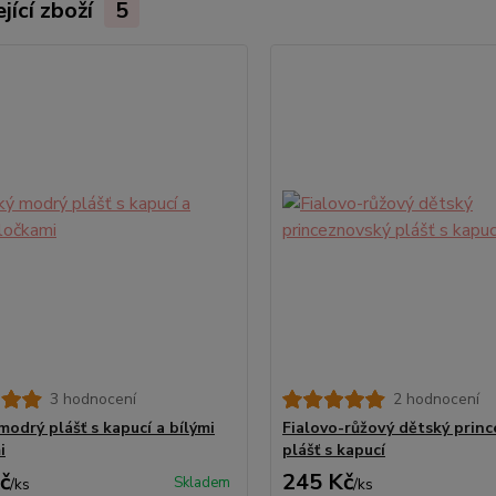
jící zboží
5
3 hodnocení
2 hodnocení
modrý plášť s kapucí a bílými
Fialovo-růžový dětský prin
i
plášť s kapucí
č
245 Kč
Skladem
/
ks
/
ks