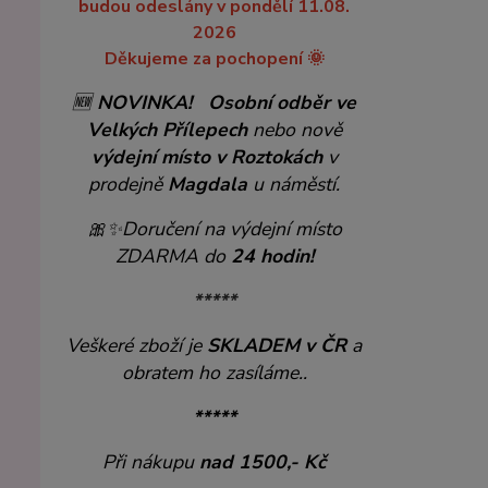
budou odeslány v pondělí 11.08.
2026
Děkujeme za pochopení 🌞
🆕
NOVINKA!
Osobní odběr ve
Velkých Přílepech
nebo nově
výdejní místo v Roztokách
v
prodejně
Magdala
u náměstí.
🎀✨
Doručení na výdejní místo
ZDARMA do
24 hodin!
*****
Veškeré zboží je
SKLADEM v ČR
a
obratem ho zasíláme..
*****
Při nákupu
nad 1500,- Kč