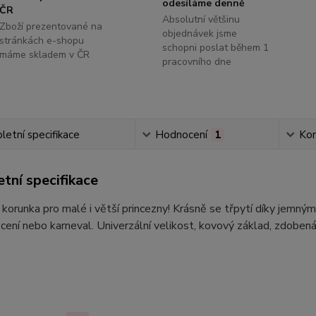
odesíláme denně
ČR
Absolutní většinu
Zboží prezentované na
objednávek jsme
stránkách e-shopu
schopni poslat během 1
máme skladem v ČR
pracovního dne
etní specifikace
Hodnocení
1
Ko
tní specifikace
korunka pro malé i větší princezny! Krásně se třpytí díky jemn
ocení nebo karneval. Univerzální velikost, kovový základ, zdoben