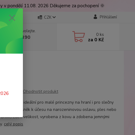
ny v pondělí 11.08. 2026 Děkujeme za pochopení 🌞
Přihlášení
CZK
 si rady? Zavolejte.
0
ks
 777 224 390
za
0 Kč
, 9-17 hod.)
Ohodnotit produkt
 2026
ná korunka ideální pro malé princezny na hraní i pro slečny
legantní doplněk k účesu na narozeninovou oslavu, ples nebo
. Univerzální velikost, vyrobena z kovu a zdobena jemnými
y.
celý popis