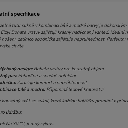
tní specifikace
zelná tutu sukně v kombinaci bílé a modré barvy je dokonalý
Elzy! Bohaté vrstvy zajišťují krásný nadýchaný vzhled, ideální 
nošení, zatímco spodnička zajišťuje neprůhlednost. Perfektní 
vské chvíle.
ýchaný design:
Bohaté vrstvy pro kouzelný objem
žný pas:
Pohodlné a snadné oblékání
dnička:
Zaručuje komfort a neprůhlednost
binace bílé a modré:
Připomíná ledové království
kouzelný svět se sukní, která každou holčičku promění v princ
ro údržbu:
ní:
Na 30 °C, jemný cyklus.