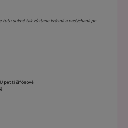
e tutu sukně tak zůstane krásná a nadýchaná po
 petti šifónové
ě