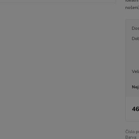
ideáln
nošení
Dos
Dob
Vel
Nej
46
Číslo p
Barva: