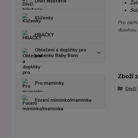
Dívčí bižuterie
Žeh
Suš
Klíčenky
Pro zach
dlouhou 
HRAČKY
Oblečení a doplňky pro
panenku Baby Born
Zboží 
Pro maminky
Dívčí
Focení miminko/maminka