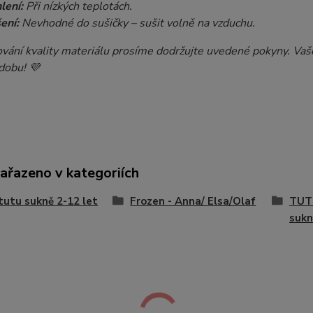
lení:
Při nízkých teplotách.
ení:
Nevhodné do sušičky – sušit volně na vzduchu.
ování kvality materiálu prosíme dodržujte uvedené pokyny. Vaš
dobu! 💜
zařazeno v kategoriích
 tutu sukně 2-12 let
Frozen - Anna/ Elsa/Olaf
TUTU
sukn