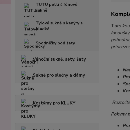
TUTU petti šifónové
sukně
Komple
Tylové sukně s kanýry a
T
ato kou
hladké
fanoušky 
pohodlné 
Spodničky pod šaty
princezno
Vánoční sukně, sety, šaty
Nad
Sukně pro slečny a dámy
Pru
Spo
Kom
Roztočte 
Kostýmy pro KLUKY
Pokyny p
Pra