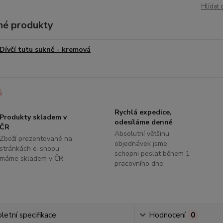
Hlídat 
é produkty
Dívčí tutu sukně - kremová
Rychlá expedice,
Produkty skladem v
odesíláme denně
ČR
Absolutní většinu
Zboží prezentované na
objednávek jsme
stránkách e-shopu
schopni poslat během 1
máme skladem v ČR
pracovního dne
etní specifikace
Hodnocení
0