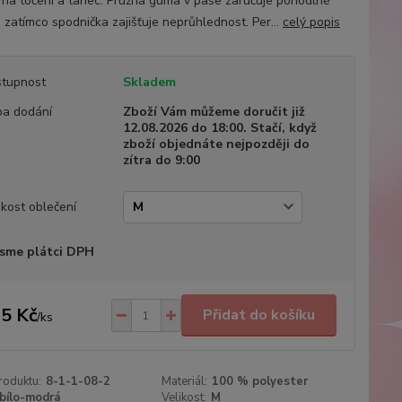
í na točení a tanec. Pružná guma v pase zaručuje pohodlné
, zatímco spodnička zajišťuje neprůhlednost. Per...
celý popis
tupnost
Skladem
a dodání
Zboží Vám můžeme doručit již
12.08.2026 do 18:00. Stačí, když
zboží objednáte nejpozději do
zítra do 9:00
ikost oblečení
sme plátci DPH
5 Kč
Přidat do košíku
/
ks
roduktu:
8-1-1-08-2
Materiál:
100 % polyester
bílo-modrá
Velikost:
M