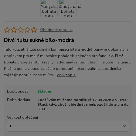
Ohodnotit produkt
Dívčí tutu sukně bílo-modrá
Tato kouzelná tutu sukně v kombinaci bílé a modré barvy je dokonalým
doplňkem pro malé milovnice pohádek, zejména pro fanoušky Elzy!
Bohaté vrstvy zajišťují krásný nadýchaný vzhled, ideální na točení a tanec.
Pružná guma v pase zaručuje pohodlné nošení, zatímco spodnička
zajišťuje neprůhlednost. Per...
celý popis
Dostupnost
Skladem
Doba dodání
Zboží Vám můžeme doručit již 12.08.2026 do 18:00.
Stačí, když zboží objednáte nejpozději do zítra do
9:00
Velikost oblečení