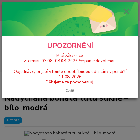
Milé zákaznice, v termínu 03.08.-08.08. 2026 čerpáme dovolenou.
Objednávky přijaté v tomto období budou odeslány v pondělí 11.08.
2026 Děkujeme za pochopení 🌞
0
ks
+420 777 224 390
CZK
za
0 Kč
(Po-Pá, 9-17 hod.)
UPOZORNĚNÍ
Menu
Milé zákaznice,
v termínu 03.08.-08.08. 2026 čerpáme dovolenou.
Hledat
Objednávky přijaté v tomto období budou odeslány v pondělí
11.08. 2026
Úvod
Dívčí tutu sukně 2-12 let
Nadýchaná bohatá tutu sukně – bílo-
Děkujeme za pochopení 🌞
modrá
Zavřít
Nadýchaná bohatá tutu sukně –
bílo-modrá
Novinka