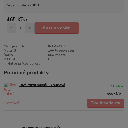
Nejsme plátci DPH
465 Kč
/
ks
Přidat do košíku
Číslo produktu:
8-1-1-08-3
Materiál:
100 % polyester
Barva:
bílo-modrá
Velikost:
L
Hlídat cenu / dostupnost
Podobné produkty
Dívčí tutu sukně - kremová
Skladem
455 Kč
/
ks
Zvolit variantu
Produkty skladem v ČR