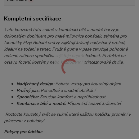
Kompletní specifikace
T
ato kouzelná tutu sukně v kombinaci bílé a modré barvy je
dokonalým doplňkem pro malé milovnice pohádek, zejména pro
fanoušky Elzy! Bohaté vrstvy zajišťují krásný nadýchaný vzhled,
ideální na točení a tanec. Pružná guma v pase zaručuje pohodlné
nošení, zatímco spodnička zajišťuje neprůhlednost. Perfektní na
oslavy, focení, kostýmy nebo každodenní princeznovské chvíle.
Nadýchaný design:
Bohaté vrstvy pro kouzelný objem
Pružný pas:
Pohodlné a snadné oblékání
Spodnička:
Zaručuje komfort a neprůhlednost
Kombinace bílé a modré:
Připomíná ledové království
Roztočte kouzelný svět se sukní, která každou holčičku promění v
princeznu z pohádky!
Pokyny pro údržbu: