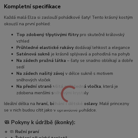
Kompletní specifikace
Každá malá Elza si zaslouží pohádkové šaty! Tento krásný kostým
okouzlí na první pohled:
Top zdobený třpytivými flitry
pro skutečně královský
vzhled
Průhledné elastické rukávy
dodávají lehkost a elegance
Saténová sukně
je krásně splývavá a pohodlná na pohyb
Na zádech pružná látka
– šaty se snadno oblékají a dobře
sedí
Na zádech našitý závoj
v délce sukně s motivem
sněhových vloček
Na přední straně všitá průhledná vločka
, která je
zdobena menšími sněhovými krystaly
Ideální délka na
hraní, běhání i dětské oslavy
. Malé princezny
se v nich budou cítit jako v opravdové pohádce.
🧼
Pokyny k údržbě (ikonky):
🔹 🧼
Ruční praní