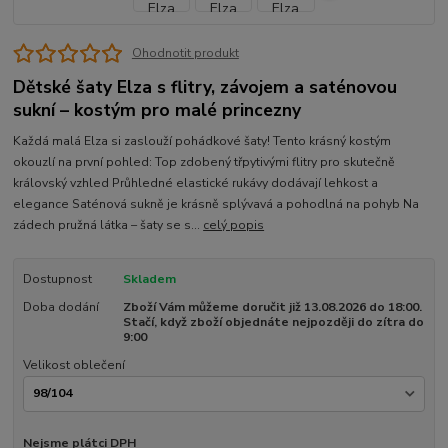
Ohodnotit produkt
Dětské šaty Elza s flitry, závojem a saténovou
sukní – kostým pro malé princezny
Každá malá Elza si zaslouží pohádkové šaty! Tento krásný kostým
okouzlí na první pohled: Top zdobený třpytivými flitry pro skutečně
královský vzhled Průhledné elastické rukávy dodávají lehkost a
elegance Saténová sukně je krásně splývavá a pohodlná na pohyb Na
zádech pružná látka – šaty se s...
celý popis
Dostupnost
Skladem
Doba dodání
Zboží Vám můžeme doručit již 13.08.2026 do 18:00.
Stačí, když zboží objednáte nejpozději do zítra do
9:00
Velikost oblečení
Nejsme plátci DPH