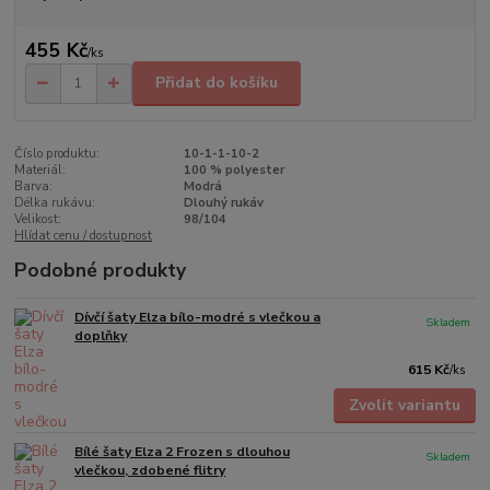
455 Kč
/
ks
Přidat do košíku
Číslo produktu:
10-1-1-10-2
Materiál:
100 % polyester
Barva:
Modrá
Délka rukávu:
Dlouhý rukáv
Velikost:
98/104
Hlídat cenu / dostupnost
Podobné produkty
Dívčí šaty Elza bílo-modré s vlečkou a
Skladem
doplňky
615 Kč
/
ks
Zvolit variantu
Bílé šaty Elza 2 Frozen s dlouhou
Skladem
vlečkou, zdobené flitry