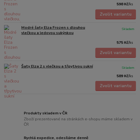
598 Kč
/
ks
Zvolit variantu
Modré šaty Elza Frozen s dlouhou
Skladem
vlečkou a ledovou sukýnkou
575 Kč
/
ks
Zvolit variantu
Šaty Elza 2 s vlečkou a třpytivou sukní
Skladem
589 Kč
/
ks
Zvolit variantu
Produkty skladem v ČR
Zboží prezentované na stránkách e-shopu máme skladem v
ČR
Rychlá expedice, odesíláme denně