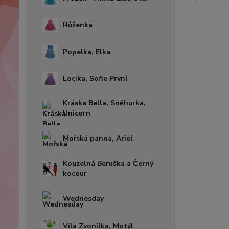
Růženka
Popelka, Elka
Locika, Sofie První
Kráska Bella, Sněhurka,
Unicorn
Mořská panna, Ariel
Kouzelná Beruška a Černý
kocour
Wednesday
Víla Zvonilka, Motýl