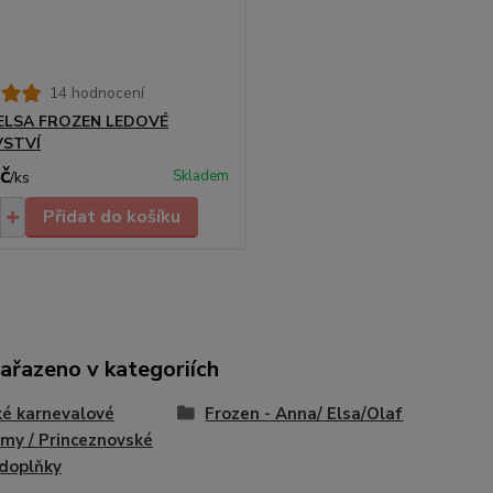
14 hodnocení
 ELSA FROZEN LEDOVÉ
VSTVÍ
č
Skladem
/
ks
Přidat do košíku
zařazeno v kategoriích
é karnevalové
Frozen - Anna/ Elsa/Olaf
my / Princeznovské
 doplňky