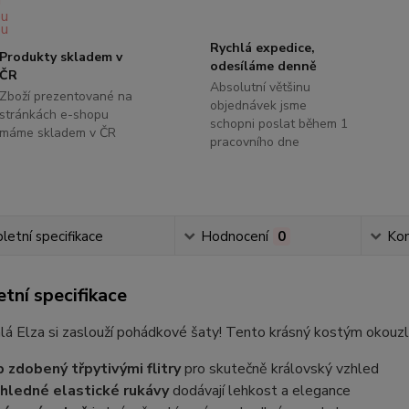
Rychlá expedice,
Produkty skladem v
odesíláme denně
ČR
Absolutní většinu
Zboží prezentované na
objednávek jsme
stránkách e-shopu
schopni poslat během 1
máme skladem v ČR
pracovního dne
etní specifikace
Hodnocení
0
Ko
tní specifikace
á Elza si zaslouží pohádkové šaty! Tento krásný kostým okouzlí
 zdobený třpytivými flitry
pro skutečně královský vzhled
hledné elastické rukávy
dodávají lehkost a elegance