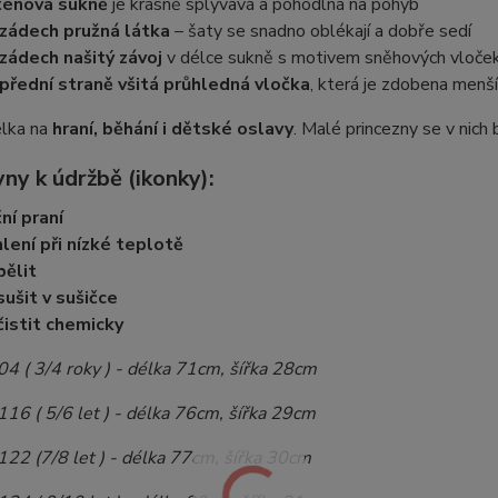
ténová sukně
je krásně splývavá a pohodlná na pohyb
zádech pružná látka
– šaty se snadno oblékají a dobře sedí
zádech našitý závoj
v délce sukně s motivem sněhových vloče
přední straně všitá průhledná vločka
, která je zdobena menš
élka na
hraní, běhání i dětské oslavy
. Malé princezny se v nich
ny k údržbě (ikonky):
ní praní
lení při nízké teplotě
ělit
ušit v sušičce
istit chemicky
4 ( 3/4 roky ) - délka 71cm, šířka 28cm
16 ( 5/6 let ) - délka 76cm, šířka 29cm
122 (7/8 let ) - délka 77cm, šířka 30cm