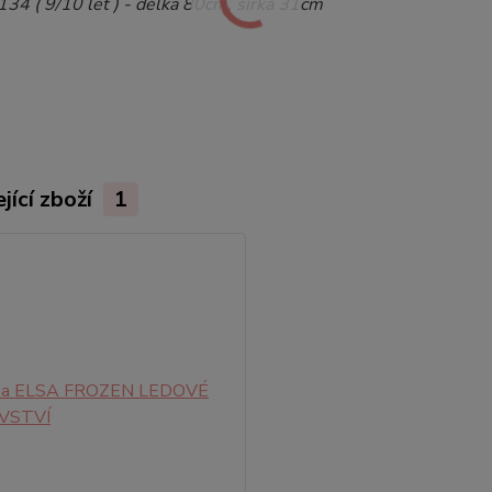
134 ( 9/10 let ) - délka 80cm, šířka 31cm
jící zboží
1