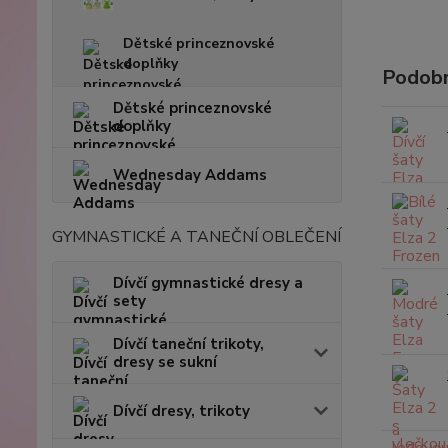
Dětské princeznovské
doplňky
Podobn
Dětské princeznovské
doplňky
Wednesday Addams
GYMNASTICKÉ A TANEČNÍ OBLEČENÍ
Dívčí gymnastické dresy a
sety
Dívčí taneční trikoty,
dresy se sukní
Dívčí dresy, trikoty