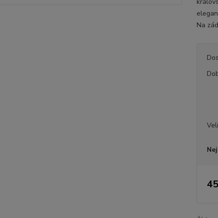
králov
elegan
Na zád
Dos
Dob
Vel
Nej
45