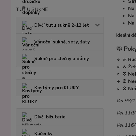
Sa
Na 
TUTU SUKNĚ
Na 
Na 
Dívčí tutu sukně 2-12 let
Ideální d
Vánoční sukně, sety, šaty
🧼
Poky
Sukně pro slečny a dámy
🔹 🧼
Ruč
🔹 🔥
Žeh
🔹 🚫
Neb
🔹 🚫
Nes
Kostýmy pro KLUKY
🔹 🚫
Neč
Vel.98/10
Vel.110/1
Dívčí bižuterie
Vel.116/
Klíčenky