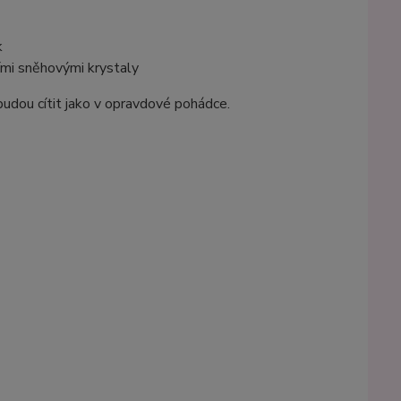
k
ími sněhovými krystaly
 budou cítit jako v opravdové pohádce.