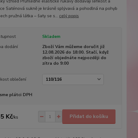
ský vzhled Průhledné elastické rukávy dodávají lehkost a
ce Saténová sukně je krásně splývavá a pohodlná na pohyb
ech pružná látka – šaty se s...
celý popis
tupnost
Skladem
a dodání
Zboží Vám můžeme doručit již
12.08.2026 do 18:00. Stačí, když
zboží objednáte nejpozději do
zítra do 9:00
ikost oblečení
sme plátci DPH
5 Kč
Přidat do košíku
/
ks