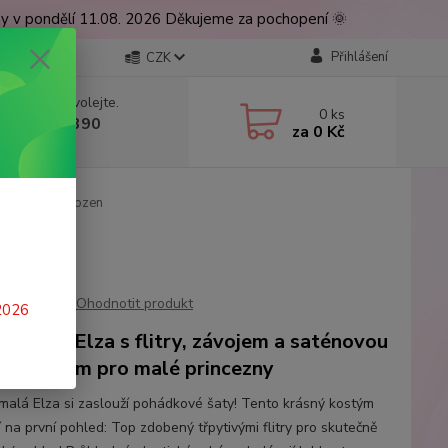
ny v pondělí 11.08. 2026 Děkujeme za pochopení 🌞
Přihlášení
CZK
 si rady? Zavolejte.
0
ks
 777 224 390
za
0 Kč
, 9-17 hod.)
 šaty Elza Frozen
Ohodnotit produkt
 2026
ké šaty Elza s flitry, závojem a saténovou
í – kostým pro malé princezny
malá Elza si zaslouží pohádkové šaty! Tento krásný kostým
 na první pohled: Top zdobený třpytivými flitry pro skutečně