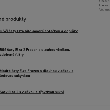
Číslo p
Barva:
Velikos
é produkty
Dívčí šaty Elza bílo-modré s vlečkou a doplňky
Bílé šaty Elza 2 Frozen s dlouhou vlečkou,
zdobené flitry
Modré šaty Elza Frozen s dlouhou vlečkou a
ledovou sukýnkou
Šaty Elza 2 s vlečkou a třpytivou sukní