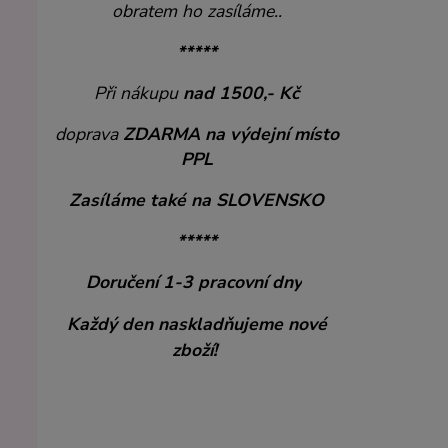
obratem ho zasíláme..
*****
Při nákupu
nad 1500,- Kč
doprava
ZDARMA
na výdejní místo
PPL
Zasíláme také na SLOVENSKO
*****
Doručení 1-3 pracovní dny
Každý den naskladňujeme nové
zboží!