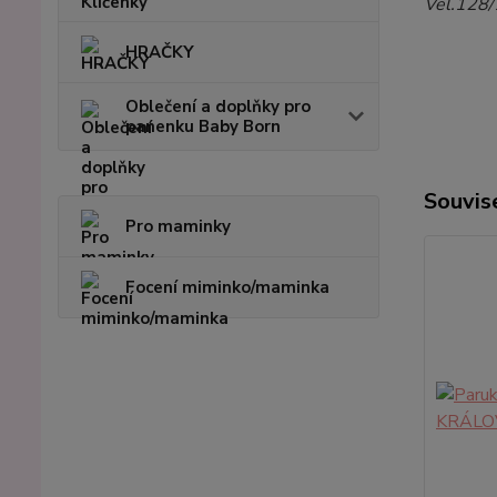
Vel.128/
HRAČKY
Oblečení a doplňky pro
panenku Baby Born
Souvise
Pro maminky
Focení miminko/maminka