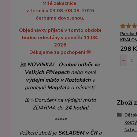
Milé zákaznice,
v termínu 03.08.-08.08. 2026
čerpáme dovolenou.
Objednávky přijaté v tomto období
Paruka
budou odeslány v pondělí 11.08.
KRÁLO
2026
298 K
Děkujeme za pochopení 🌞
🆕
NOVINKA!
Osobní odběr ve
Velkých Přílepech
nebo nově
výdejní místo v Roztokách
v
prodejně
Magdala
u náměstí.
🎀✨
Doručení na výdejní místo
Zboží 
ZDARMA do
24 hodin!
Dětsk
*****
kostý
šaty,
Veškeré zboží je
SKLADEM v ČR
a