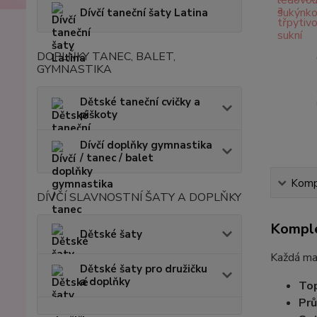
Dívčí taneční šaty Latina
DOPLŇKY TANEC, BALET,
GYMNASTIKA
Dětské taneční cvičky a
piškoty
Dívčí doplňky gymnastika
/ tanec / balet
Kompl
DÍVČÍ SLAVNOSTNÍ ŠATY A DOPLŇKY
Komple
Dětské šaty
Každá mal
Dětské šaty pro družičku
a doplňky
Top
Prů