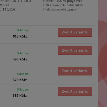
roduktu:
10-1-1-10-3
Materiál:
100 % polyester
Modrá
Délka rukávu:
Dlouhý rukáv
t:
110/116
Hlídat cenu / dostupnost
Skladem
Zvolit variantu
615 Kč
/
ks
Zvolit variantu
Skladem
598 Kč
/
ks
Zvolit variantu
Skladem
575 Kč
/
ks
Skladem
Zvolit variantu
589 Kč
/
ks