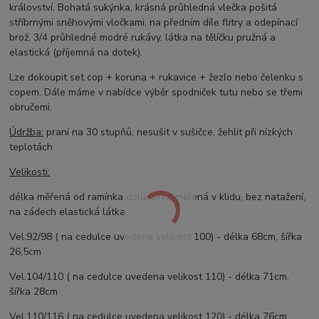
království. Bohatá sukýnka, krásná průhledná vlečka pošitá
stříbrnými sněhovými vločkami, na předním díle flitry a odepínací
brož, 3/4 průhledné modré rukávy, látka na tělíčku pružná a
elastická (příjemná na dotek).
Lze dokoupit set
c
op + koruna + rukavice + žezlo nebo čelenku s
copem. Dále máme v nabídce výběr spodniček tutu nebo se třemi
obručemi.
Údržba:
praní na 30 stupňů, nesušit v sušičce, žehlit při nízkých
teplotách
Velikosti:
délka měřená od ramínka dolů, šířka měřená v klidu, bez natažení,
na zádech elastická látka
Vel.92/98 ( na cedulce uvedena velikost 100) - délka 68cm, šířka
26,5cm
Vel.104/110 ( na cedulce uvedena velikost 110) - délka 71cm,
šířka 28cm
Vel.110/116 ( na cedulce uvedena velikost 120) - délka 76cm,