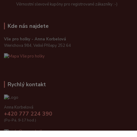
Věrnostní slevové kupóny pro registrované zákazníky :-)
Kde nás najdete
Vše pro holky - Anna Korbelová
Werichova 984, Velké Přílepy 252 64
Rychlý kontakt
Anna Korbelová
+420 777 224 390
(Po-Pá, 9-17 hod.)
info@vseproholky.cz