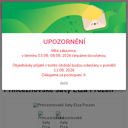
Milé zákaznice, v termínu 03.08.-08.08. 2026 čerpáme dovolenou.
Objednávky přijaté v tomto období budou odeslány v pondělí 11.08.
2026 Děkujeme za pochopení 🌞
0
ks
+420 777 224 390
CZK
za
0 Kč
(Po-Pá, 9-17 hod.)
UPOZORNĚNÍ
Menu
Milé zákaznice,
v termínu 03.08.-08.08. 2026 čerpáme dovolenou.
Hledat
Objednávky přijaté v tomto období budou odeslány v pondělí
11.08. 2026
Úvod
Dětské karnevalové kostýmy / Princeznovské šaty, doplňky
Děkujeme za pochopení 🌞
Princeznovské šaty Elza Frozen
Zavřít
Princeznovské šaty Elza Frozen