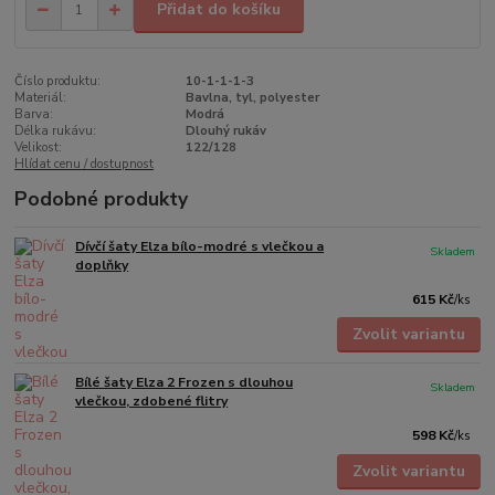
Přidat do košíku
Číslo produktu:
10-1-1-1-3
Materiál:
Bavlna, tyl, polyester
Barva:
Modrá
Délka rukávu:
Dlouhý rukáv
Velikost:
122/128
Hlídat cenu / dostupnost
Podobné produkty
Dívčí šaty Elza bílo-modré s vlečkou a
Skladem
doplňky
615 Kč
/
ks
Zvolit variantu
Bílé šaty Elza 2 Frozen s dlouhou
Skladem
vlečkou, zdobené flitry
598 Kč
/
ks
Zvolit variantu