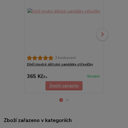
2 hodnocení
Dívčí modré dětské sandálky střevíčky
Paruka ELS
KRÁLOVSTV
365 Kč
298 Kč
Skladem
/
ks
/
ks
Zvolit variantu
Zboží zařazeno v kategoriích