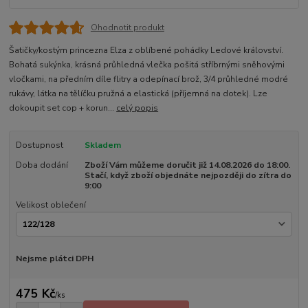
Ohodnotit produkt
Šatičky/kostým princezna Elza z oblíbené pohádky Ledové království.
Bohatá sukýnka, krásná průhledná vlečka pošitá stříbrnými sněhovými
vločkami, na předním díle flitry a odepínací brož, 3/4 průhledné modré
rukávy, látka na tělíčku pružná a elastická (příjemná na dotek). Lze
dokoupit set cop + korun...
celý popis
Dostupnost
Skladem
Doba dodání
Zboží Vám můžeme doručit již 14.08.2026 do 18:00.
Stačí, když zboží objednáte nejpozději do zítra do
9:00
Velikost oblečení
Nejsme plátci DPH
475 Kč
/
ks