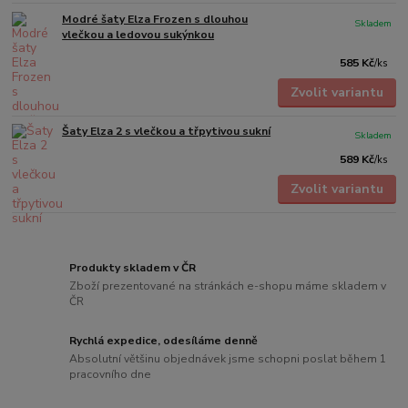
Modré šaty Elza Frozen s dlouhou
Skladem
vlečkou a ledovou sukýnkou
585 Kč
/
ks
Zvolit variantu
Šaty Elza 2 s vlečkou a třpytivou sukní
Skladem
589 Kč
/
ks
Zvolit variantu
Produkty skladem v ČR
Zboží prezentované na stránkách e-shopu máme skladem v
ČR
Rychlá expedice, odesíláme denně
Absolutní většinu objednávek jsme schopni poslat během 1
pracovního dne