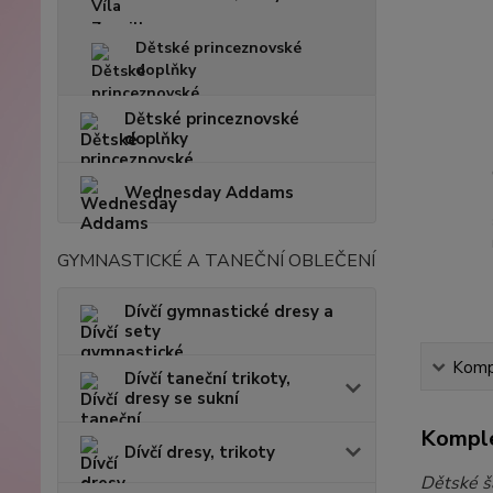
Dětské princeznovské
doplňky
Dětské princeznovské
doplňky
Wednesday Addams
GYMNASTICKÉ A TANEČNÍ OBLEČENÍ
Dívčí gymnastické dresy a
sety
Kompl
Dívčí taneční trikoty,
dresy se sukní
Komple
Dívčí dresy, trikoty
Dětské š