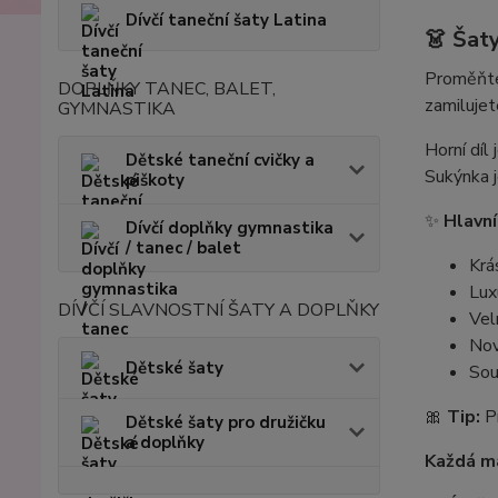
Dívčí taneční šaty Latina
👗
Šaty
Proměňte
DOPLŇKY TANEC, BALET,
zamilujet
GYMNASTIKA
Horní díl
Dětské taneční cvičky a
Sukýnka j
piškoty
✨
Hlavní
Dívčí doplňky gymnastika
/ tanec / balet
Krá
Lux
DÍVČÍ SLAVNOSTNÍ ŠATY A DOPLŇKY
Vel
Nov
Dětské šaty
Sou
🎀
Tip:
Pr
Dětské šaty pro družičku
a doplňky
Každá ma