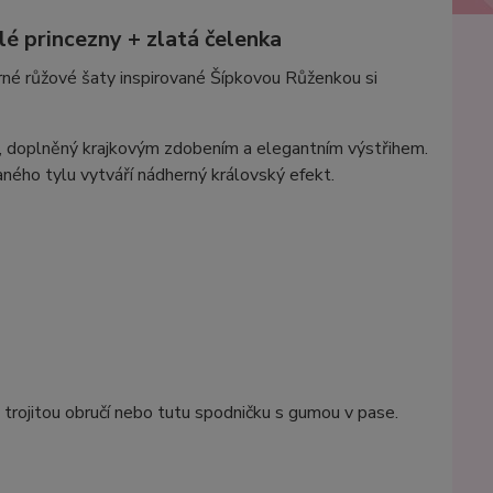
é princezny + zlatá čelenka
né růžové šaty inspirované Šípkovou Růženkou si
em, doplněný krajkovým zdobením a elegantním výstřihem.
ého tylu vytváří nádherný královský efekt.
trojitou obručí nebo tutu spodničku s gumou v pase.