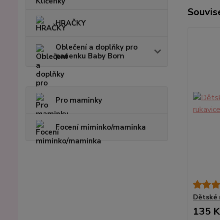
Souvise
HRAČKY
Oblečení a doplňky pro
panenku Baby Born
Pro maminky
Focení miminko/maminka
Dětské 
135 K