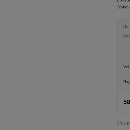
pohádk
Šípkov
Dos
Dob
Vel
Nej
58
Číslo p