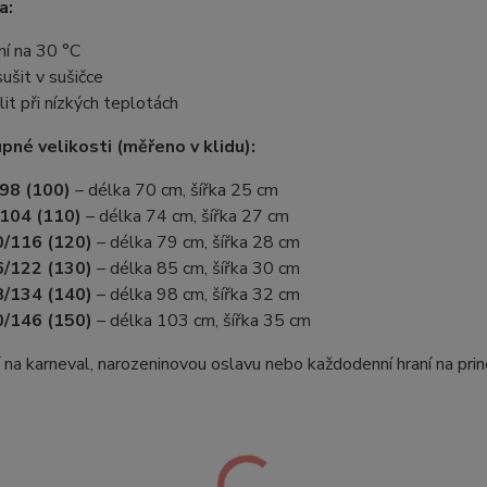
a:
ní na 30 °C
ušit v sušičce
lit při nízkých teplotách
pné velikosti (měřeno v klidu):
98 (100)
– délka 70 cm, šířka 25 cm
104 (110)
– délka 74 cm, šířka 27 cm
/116 (120)
– délka 79 cm, šířka 28 cm
/122 (130)
– délka 85 cm, šířka 30 cm
/134 (140)
– délka 98 cm, šířka 32 cm
/146 (150)
– délka 103 cm, šířka 35 cm
í na karneval, narozeninovou oslavu nebo každodenní hraní na prin