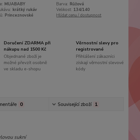
e:
MUABABY
Barva:
Růžová
ukávu:
krátký rukáv
Velikost:
134/140
ů:
Princeznovské
Hlídat cenu / dostupnost
Doručení ZDARMA při
Věrnostní slevy pro
nákupu nad 1500 Kč
registrované
Objednané zboží je
Přihlášení zákazníci
možné převzít osobně
získají věrnostní slevové
ve skladu e-shopu
kódy
mentáře
0
Související zboží
1
ylovou sukní