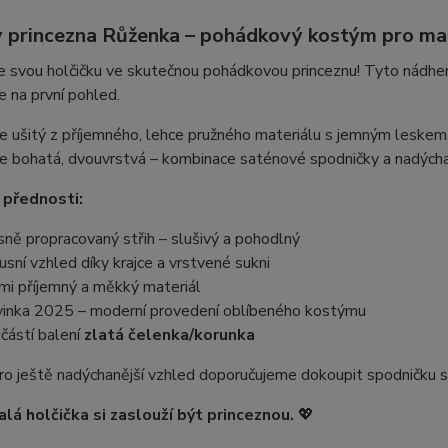
 princezna Růženka – pohádkový kostým pro mal
 svou holčičku ve skutečnou pohádkovou princeznu! Tyto nádher
e na první pohled.
 je ušitý z příjemného, lehce pružného materiálu s jemným lesk
e bohatá, dvouvrstvá – kombinace saténové spodničky a nadýchan
 přednosti:
sně propracovaný střih – slušivý a pohodlný
usní vzhled díky krajce a vrstvené sukni
mi příjemný a měkký materiál
inka 2025 – moderní provedení oblíbeného kostýmu
částí balení
zlatá čelenka/korunka
o ještě nadýchanější vzhled doporučujeme dokoupit spodničku s 
lá holčička si zaslouží být princeznou.
💖