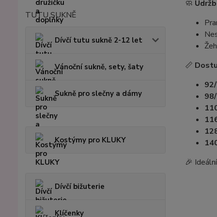
🧼
Údržb
TUTU SUKNĚ
Pra
Nes
Dívčí tutu sukně 2-12 let
Žeh
📏
Dostu
Vánoční sukně, sety, šaty
92/
Sukně pro slečny a dámy
98/
110
116
128
Kostýmy pro KLUKY
140
🎉 Ideáln
Dívčí bižuterie
Klíčenky