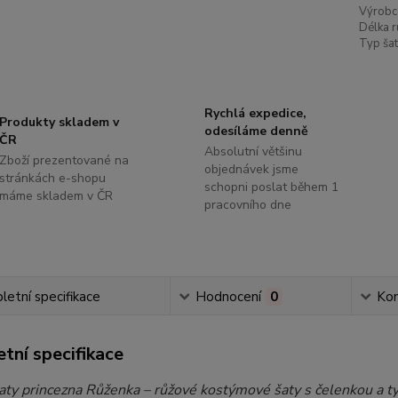
Výrobc
Délka r
Typ šat
Rychlá expedice,
Produkty skladem v
odesíláme denně
ČR
Absolutní většinu
Zboží prezentované na
objednávek jsme
stránkách e-shopu
schopni poslat během 1
máme skladem v ČR
pracovního dne
etní specifikace
Hodnocení
0
Ko
tní specifikace
aty princezna Růženka – růžové kostýmové šaty s čelenkou a t