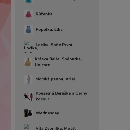
Růženka
Popelka, Elka
Locika, Sofie První
Kráska Bella, Sněhurka,
Unicorn
Mořská panna, Ariel
Kouzelná Beruška a Černý
kocour
Wednesday
Víla Zvonilka, Motýl