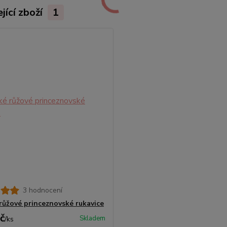
jící zboží
1
3 hodnocení
růžové princeznovské rukavice
č
Skladem
/
ks