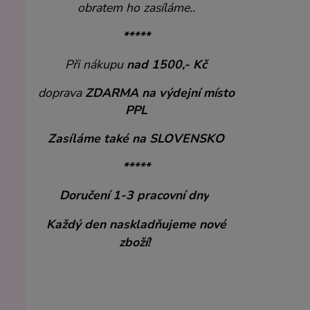
obratem ho zasíláme..
*****
Při nákupu
nad 1500,- Kč
doprava
ZDARMA
na výdejní místo
PPL
Zasíláme také na SLOVENSKO
*****
Doručení 1-3 pracovní dny
Každý den naskladňujeme nové
zboží!