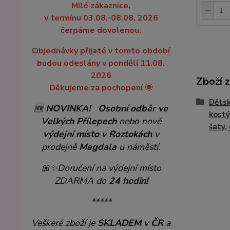
Milé zákaznice,
v termínu 03.08.-08.08. 2026
čerpáme dovolenou.
Objednávky přijaté v tomto období
budou odeslány v pondělí 11.08.
2026
Zboží 
Děkujeme za pochopení 🌞
Dětsk
🆕
NOVINKA!
Osobní odběr ve
kostý
Velkých Přílepech
nebo nově
šaty,
výdejní místo v Roztokách
v
prodejně
Magdala
u náměstí.
🎀✨
Doručení na výdejní místo
ZDARMA do
24 hodin!
*****
Veškeré zboží je
SKLADEM v ČR
a