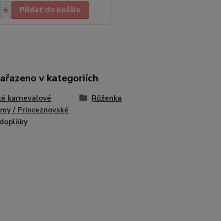
Přidat do košíku
zařazeno v kategoriích
é karnevalové
Růženka
my / Princeznovské
 doplňky