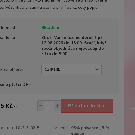
ovou princeznu! Tyto nádherné růžové šaty inspirované
ou Růženkou si zamilujete na první poh...
celý popis
tupnost
Skladem
a dodání
Zboží Vám můžeme doručit již
12.08.2026 do 18:00. Stačí, když
zboží objednáte nejpozději do
zítra do 9:00
ikost oblečení
sme plátci DPH
5 Kč
Přidat do košíku
/
ks
roduktu:
10-2-3-02-5
Materiál:
95% polyester, 5 %
elastan