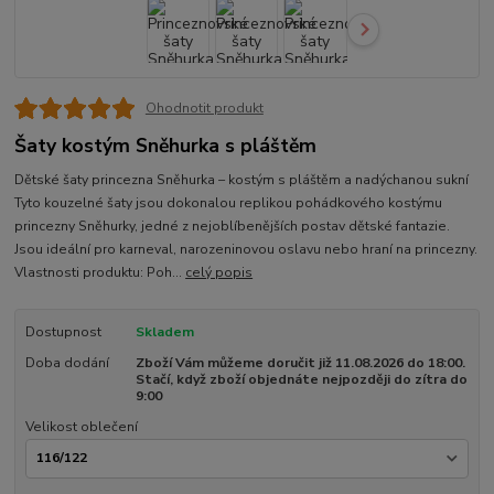
Ohodnotit produkt
Šaty kostým Sněhurka s pláštěm
Dětské šaty princezna Sněhurka – kostým s pláštěm a nadýchanou sukní
Tyto kouzelné šaty jsou dokonalou replikou pohádkového kostýmu
princezny Sněhurky, jedné z nejoblíbenějších postav dětské fantazie.
Jsou ideální pro karneval, narozeninovou oslavu nebo hraní na princezny.
Vlastnosti produktu: Poh...
celý popis
Dostupnost
Skladem
Doba dodání
Zboží Vám můžeme doručit již 11.08.2026 do 18:00.
Stačí, když zboží objednáte nejpozději do zítra do
9:00
Velikost oblečení