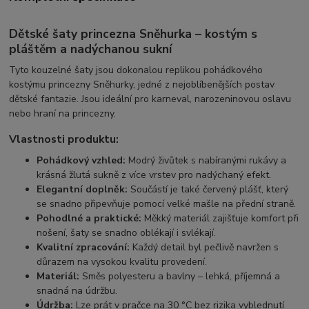
Dětské šaty princezna Sněhurka – kostým s
pláštěm a nadýchanou sukní
Tyto kouzelné šaty jsou dokonalou replikou pohádkového
kostýmu princezny Sněhurky, jedné z nejoblíbenějších postav
dětské fantazie. Jsou ideální pro karneval, narozeninovou oslavu
nebo hraní na princezny.
Vlastnosti produktu:
Pohádkový vzhled:
Modrý živůtek s nabíranými rukávy a
krásná žlutá sukně z více vrstev pro nadýchaný efekt.
Elegantní doplněk:
Součástí je také červený plášť, který
se snadno připevňuje pomocí velké mašle na přední straně.
Pohodlné a praktické:
Měkký materiál zajišťuje komfort při
nošení, šaty se snadno oblékají i svlékají.
Kvalitní zpracování:
Každý detail byl pečlivě navržen s
důrazem na vysokou kvalitu provedení.
Materiál:
Směs polyesteru a bavlny – lehká, příjemná a
snadná na údržbu.
Údržba:
Lze prát v pračce na 30 °C bez rizika vyblednutí