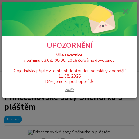
Milé zákaznice, v termínu 03.08.-08.08. 2026 čerpáme dovolenou.
Objednávky přijaté v tomto období budou odeslány v pondělí 11.08.
2026 Děkujeme za pochopení 🌞
0
ks
+420 777 224 390
CZK
za
0 Kč
(Po-Pá, 9-17 hod.)
UPOZORNĚNÍ
Menu
Milé zákaznice,
v termínu 03.08.-08.08. 2026 čerpáme dovolenou.
Hledat
Objednávky přijaté v tomto období budou odeslány v pondělí
11.08. 2026
Úvod
Dětské karnevalové kostýmy / Princeznovské šaty, doplňky
Děkujeme za pochopení 🌞
Princeznovské šaty Sněhurka s pláštěm
Zavřít
Princeznovské šaty Sněhurka s
pláštěm
Novinka