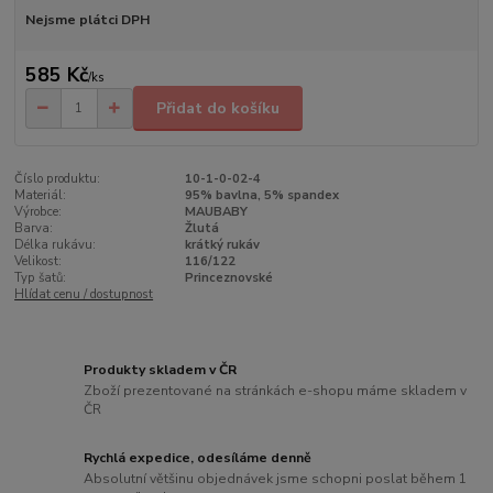
Nejsme plátci DPH
585 Kč
/
ks
Přidat do košíku
Číslo produktu:
10-1-0-02-4
Materiál:
95% bavlna, 5% spandex
Výrobce:
MAUBABY
Barva:
Žlutá
Délka rukávu:
krátký rukáv
Velikost:
116/122
Typ šatů:
Princeznovské
Hlídat cenu / dostupnost
Produkty skladem v ČR
Zboží prezentované na stránkách e-shopu máme skladem v
ČR
Rychlá expedice, odesíláme denně
Absolutní většinu objednávek jsme schopni poslat během 1